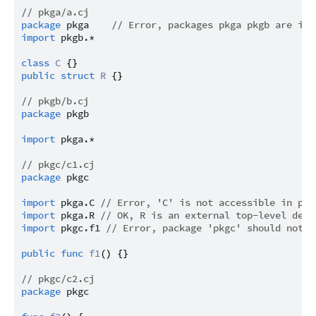
// pkga/a.cj
package
pkga
// Error, packages pkga pkgb are in 
import
pkgb.*
class
C
public
struct
R
 {}

// pkgb/b.cj
package
pkgb
import
pkga.*
// pkgc/c1.cj
package
pkgc
import
pkga.C
// Error, 'C' is not accessible in pac
import
pkga.R
// OK, R is an external top-level decl
import
pkgc.f1
// Error, package 'pkgc' should not i
public
func
f1
() {}

// pkgc/c2.cj
package
pkgc