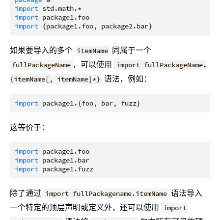
import
std.math.*
import
package1.foo
import
{package1.foo, package2.bar}
如果要导入的多个
同属于一个
itemName
，可以使用
fullPackageName
import fullPackageName.
语法，例如：
{itemName[, itemName]*}
import
package1.{foo, bar, fuzz}
这等价于：
import
package1.foo
import
package1.bar
import
package1.fuzz
除了通过
语法导入
import fullPackagename.itemName
一个特定的顶层声明或定义外，还可以使用
import