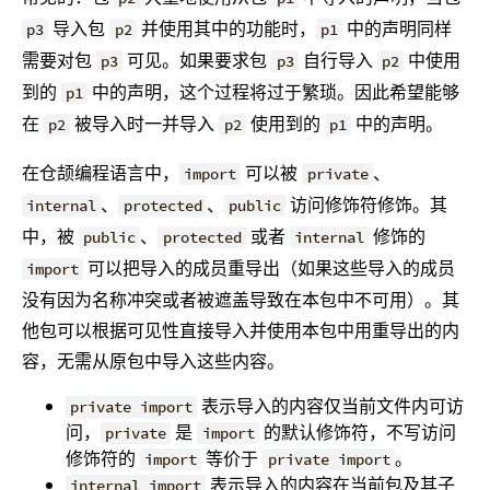
导入包
并使用其中的功能时，
中的声明同样
p3
p2
p1
需要对包
可见。如果要求包
自行导入
中使用
p3
p3
p2
到的
中的声明，这个过程将过于繁琐。因此希望能够
p1
在
被导入时一并导入
使用到的
中的声明。
p2
p2
p1
在仓颉编程语言中，
可以被
、
import
private
、
、
访问修饰符修饰。其
internal
protected
public
中，被
、
或者
修饰的
public
protected
internal
可以把导入的成员重导出（如果这些导入的成员
import
没有因为名称冲突或者被遮盖导致在本包中不可用）。其
他包可以根据可见性直接导入并使用本包中用重导出的内
容，无需从原包中导入这些内容。
表示导入的内容仅当前文件内可访
private import
问，
是
的默认修饰符，不写访问
private
import
修饰符的
等价于
。
import
private import
表示导入的内容在当前包及其子
internal import