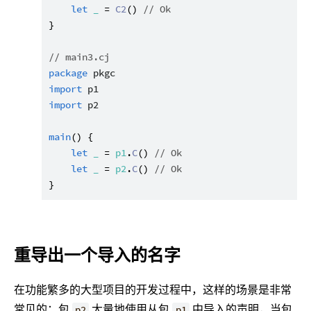
let
_
 = 
C2
() 
// Ok
}

// main3.cj
package
pkgc
import
p1
import
p2
main
() {

let
_
 = 
p1
.
C
() 
// Ok
let
_
 = 
p2
.
C
() 
// Ok
重导出一个导入的名字
在功能繁多的大型项目的开发过程中，这样的场景是非常
常见的：包
大量地使用从包
中导入的声明，当包
p2
p1