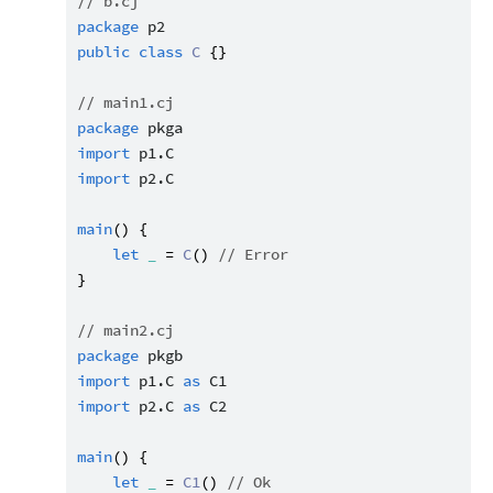
// b.cj
package
p2
public
class
C
 {}

// main1.cj
package
pkga
import
p1.C
import
p2.C
main
() {

let
_
 = 
C
() 
// Error
}

// main2.cj
package
pkgb
import
p1.C
as
C1
import
p2.C
as
C2
main
() {

let
_
 = 
C1
() 
// Ok