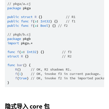
// pkga/a.cj
package
pkga
public
struct
R
 {}            
// R1
public
func
f
(
a
: 
Int32
) {}    
// f1
public
func
f
(
a
: 
Bool
) {} 
// f2
// pkgb/b.cj
package
pkgb
import
pkga.*
func
f
(
a
: 
Int32
) {}         
// f3
struct
R
 {}                 
// R2
func
bar
() {

R
()     
// OK, R2 shadows R1.
f
(
1
)    
// OK, invoke f3 in current package.
f
(
true
) 
// OK, invoke f2 in the imported package
隐式导入 core 包