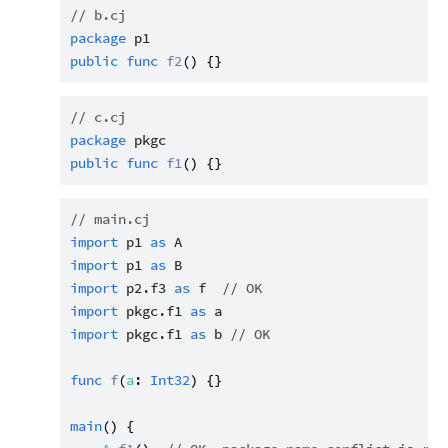
// b.cj
package
p1
public
func
f2
// c.cj
package
pkgc
public
func
f1
// main.cj
import
p1
as
A
import
p1
as
B
import
p2.f3
as
f
// OK
import
pkgc.f1
as
a
import
pkgc.f1
as
b
// OK
func
f
(
a
: 
Int32
) {}

main
() {
