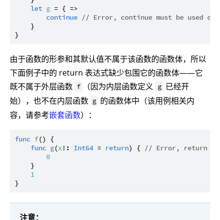
let
g
 = { =>

continue
// Error, continue must be used dir
    }

由于函数的形参和其默认值不属于该函数的函数体，所以
下面例子中的 return 表达式缺少包围它的函数体——它
既不属于外层函数
（因为内层函数定义
已经开
f
g
始），也不在内层函数
的函数体中（该用例相关内
g
容，请参考
嵌套函数
）：
func
f
() {

func
g
(
x
!: 
Int64
 = 
return
) { 
// Error, return mu
0
    }

1
注意：