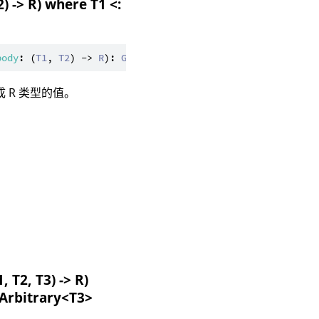
 -> R) where T1 <:
body
: (
T1
, 
T2
) -> 
R
): 
Generator
<
R
> 
where
T1
 <: 
Arbitrary
 R 类型的值。
 T2, T3) -> R)
 Arbitrary<T3>