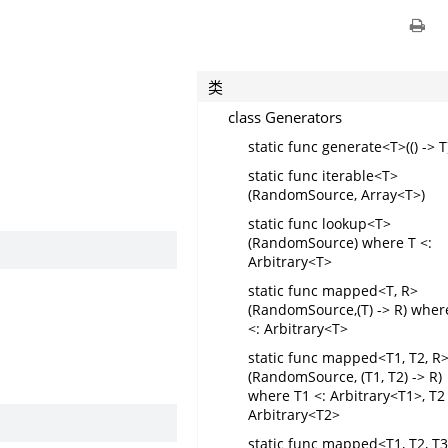
类
class Generators
static func generate<T>(() -> T
static func iterable<T>
(RandomSource, Array<T>)
static func lookup<T>
(RandomSource) where T <:
Arbitrary<T>
static func mapped<T, R>
(RandomSource,(T) -> R) wher
<: Arbitrary<T>
static func mapped<T1, T2, R
(RandomSource, (T1, T2) -> R)
where T1 <: Arbitrary<T1>, T2 
Arbitrary<T2>
static func mapped<T1, T2, T3