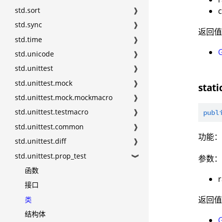
std.sort
❱
c
std.sync
❱
返回
std.time
❱
std.unicode
❱
std.unittest
❱
std.unittest.mock
❱
stat
std.unittest.mock.mockmacro
❱
std.unittest.testmacro
❱
publ
std.unittest.common
❱
功能：
std.unittest.diff
❱
std.unittest.prop_test
❱
参数
函数
接口
返回
类
结构体