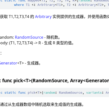
ic
static
func
mapped
<
T1
, 
T2
, 
T3
, 
T4
, 
R
>(
random
: 
RandomS
where
T1
 <: 
Arbitrary
<
T1
>, 
T2
 <: 
Arbitrary
<
T2
>, 
取 T1,T2,T3,T4 的
Arbitrary
实例提供的生成器，并使用函数体
：
random:
RandomSource
- 随机数。
body: (T1, T2,T3,T4) -> R - 生成 R 类型的值。
值：
Generator
<T> - 生成器。
ic func pick<T>(RandomSource, Array<Generato
ic
static
func
pick
<
T
>(
random
: 
RandomSource
, 
variants
: 
A
：通过从生成器数组中随机选取来生成值的生成器。