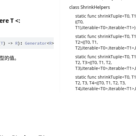
class ShrinkHelpers
static func shrinkTuple<T0, T
re T <:
((T0,
T1),Iterable<T0>,Iterable<T1>)
static func shrinkTuple<T0, T1
T2>((T0, T1,
(
T
) -> 
R
): 
Generator
<
R
> 
where
T
 <: 
Arbitrary
<
T
T2),Iterable<T0>,Iterable<T1>,
static func shrinkTuple<T0, T1
类型的值。
T2, T3>((T0, T1, T2,
T3),Iterable<T0>,Iterable<T1>,
static func shrinkTuple<T0, T1
T2, T3, T4>((T0, T1, T2, T3,
T4),Iterable<T0>,Iterable<T1>,