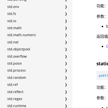
功能
std.env
❱
std.fs
❱
参数
std.io
❱
std.math
❱
std.math.numeric
❱
返回
std.net
❱
std.objectpool
❱
std.overflow
❱
stat
std.posix
❱
std.process
❱
publ
std.random
❱
std.ref
❱
功能
std.reflect
❱
参数
std.regex
❱
std.runtime
❱