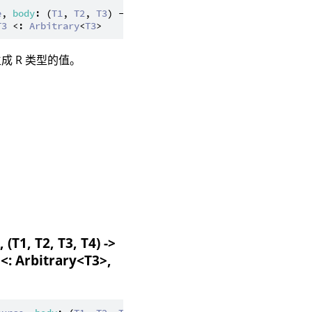
e
, 
body
: (
T1
, 
T2
, 
T3
) -> 
R
): 
Generator
<
R
>

T3
 <: 
Arbitrary
<
T3
 R 类型的值。
T1, T2, T3, T4) ->
 <: Arbitrary<T3>,