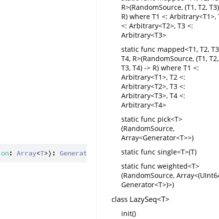
R>(RandomSource, (T1, T2, T3)
R) where T1 <: Arbitrary<T1>,
<: Arbitrary<T2>, T3 <:
Arbitrary<T3>
static func mapped<T1, T2, T3
T4, R>(RandomSource, (T1, T2,
T3, T4) -> R) where T1 <:
Arbitrary<T1>, T2 <:
Arbitrary<T2>, T3 <:
Arbitrary<T3>, T4 <:
Arbitrary<T4>
static func pick<T>
(RandomSource,
Array<Generator<T>>)
static func single<T>(T)
ion
: 
Array
<
T
>): 
Generator
<
T
static func weighted<T>
(RandomSource, Array<(UInt6
Generator<T>)>)
class LazySeq<T>
init()