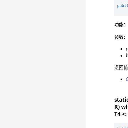
publ
功能：获
参数
返回
stati
R) wh
T4 <: