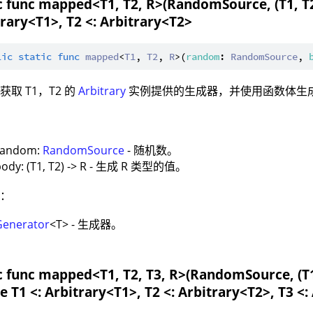
c func mapped<T1, T2, R>(RandomSource, (T1, T2)
rary<T1>, T2 <: Arbitrary<T2>
lic
static
func
mapped
<
T1
, 
T2
, 
R
>(
random
: 
RandomSource
, 
获取 T1，T2 的
Arbitrary
实例提供的生成器，并使用函数体生成
：
random:
RandomSource
- 随机数。
body: (T1, T2) -> R - 生成 R 类型的值。
值：
Generator
<T> - 生成器。
c func mapped<T1, T2, T3, R>(RandomSource, (T1,
 T1 <: Arbitrary<T1>, T2 <: Arbitrary<T2>, T3 <: