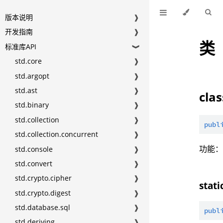
版本说明
❱
开发指南
❱
类
标准库API
❱
std.core
❱
std.argopt
❱
std.ast
❱
cla
std.binary
❱
std.collection
❱
publ
std.collection.concurrent
❱
功能
std.console
❱
std.convert
❱
std.crypto.cipher
❱
stati
std.crypto.digest
❱
std.database.sql
❱
publ
std.deriving
❱