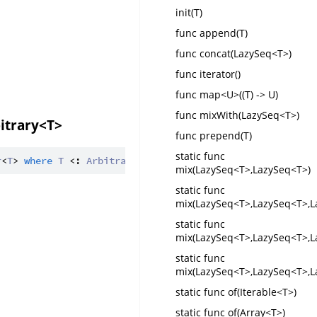
init(T)
func append(T)
func concat(LazySeq<T>)
func iterator()
func map<U>((T) -> U)
func mixWith(LazySeq<T>)
itrary<T>
func prepend(T)
static func
r
<
T
> 
where
T
 <: 
Arbitrary
<
T
mix(LazySeq<T>,LazySeq<T>)
static func
mix(LazySeq<T>,LazySeq<T>,L
static func
mix(LazySeq<T>,LazySeq<T>,L
static func
mix(LazySeq<T>,LazySeq<T>,L
static func of(Iterable<T>)
static func of(Array<T>)