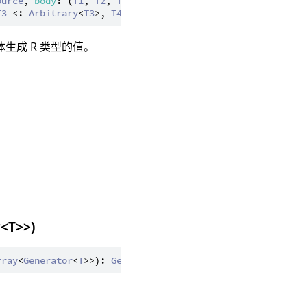
ource
, 
body
: (
T1
, 
T2
, 
T3
, 
T4
) -> 
R
): 
Generator
<
R
>

T3
 <: 
Arbitrary
<
T3
>, 
T4
 <: 
Arbitrary
<
T4
生成 R 类型的值。
r<T>>)
rray
<
Generator
<
T
>>): 
Generator
<
T