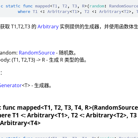
ic
static
func
mapped
<
T1
, 
T2
, 
T3
, 
R
>(
random
: 
RandomSourc
where
T1
 <: 
Arbitrary
<
T1
>, 
T2
 <: 
Arbitrary
<
T2
>, 
取 T1,T2,T3 的
Arbitrary
实例提供的生成器，并使用函数体生成
：
random:
RandomSource
- 随机数。
body: (T1, T2,T3) -> R - 生成 R 类型的值。
值：
Generator
<T> - 生成器。
c func mapped<T1, T2, T3, T4, R>(RandomSource, (
ere T1 <: Arbitrary<T1>, T2 <: Arbitrary<T2>, T3
 Arbitrary<T4>