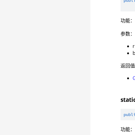
publ
功能：获
参数
返回
stat
publ
功能