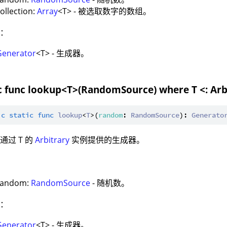
ollection:
Array
<T> - 被选取数字的数组。
值：
Generator
<T> - 生成器。
ic func lookup<T>(RandomSource) where T <: Arb
ic
static
func
lookup
<
T
>(
random
: 
RandomSource
): 
Generato
通过 T 的
Arbitrary
实例提供的生成器。
：
random:
RandomSource
- 随机数。
值：
Generator
<T> - 生成器。