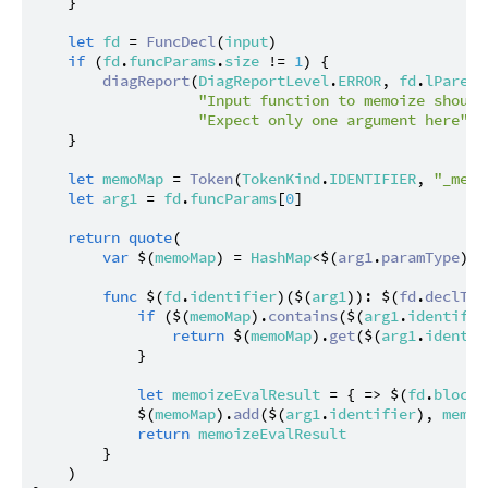
    }

let
fd
 = 
FuncDecl
(
input
)

if
 (
fd
.
funcParams
.
size
 != 
1
) {

diagReport
(
DiagReportLevel
.
ERROR
, 
fd
.
lParen
 
"Input function to memoize should
"Expect only one argument here"
)

    }

let
memoMap
 = 
Token
(
TokenKind
.
IDENTIFIER
, 
"_memo
let
arg1
 = 
fd
.
funcParams
[
0
]

return
quote
(

var
 $(
memoMap
) = 
HashMap
<$(
arg1
.
paramType
), 
func
 $(
fd
.
identifier
)($(
arg1
)): $(
fd
.
declTyp
if
 ($(
memoMap
).
contains
($(
arg1
.
identifie
return
 $(
memoMap
).
get
($(
arg1
.
identif
            }

let
memoizeEvalResult
 = { => $(
fd
.
block
.
            $(
memoMap
).
add
($(
arg1
.
identifier
), 
memoi
return
memoizeEvalResult
        }

    )
