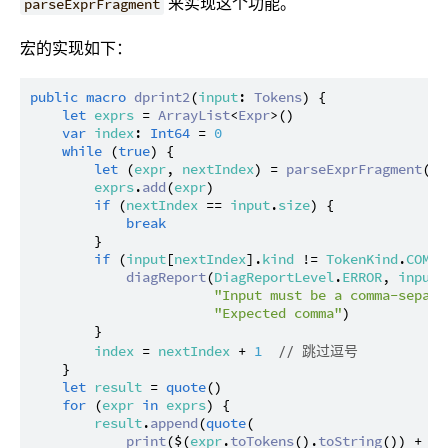
来实现这个功能。
parseExprFragment
宏的实现如下：
public
macro
dprint2
(
input
: 
Tokens
) {

let
exprs
 = 
ArrayList
<
Expr
>()

var
index
: 
Int64
 = 
0
while
 (
true
) {

let
 (
expr
, 
nextIndex
) = 
parseExprFragment
(
in
exprs
.
add
(
expr
)

if
 (
nextIndex
 == 
input
.
size
) {

break
        }

if
 (
input
[
nextIndex
].
kind
 != 
TokenKind
.
COMMA
diagReport
(
DiagReportLevel
.
ERROR
, 
input
[
"Input must be a comma-separa
"Expected comma"
)

        }

index
 = 
nextIndex
 + 
1
// 跳过逗号
    }

let
result
 = 
quote
()

for
 (
expr
in
exprs
) {

result
.
append
(
quote
(

print
($(
expr
.
toTokens
().
toString
()) + 
" 