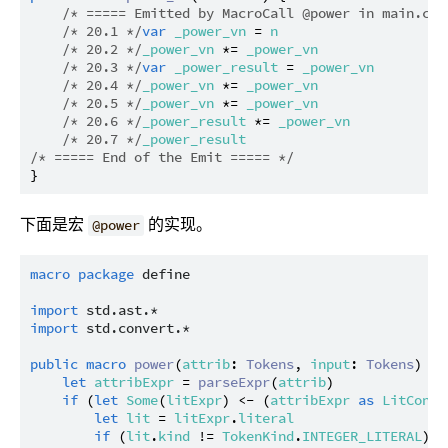
/* ===== Emitted by MacroCall @power in main.cj:
/* 20.1 */
var
_power_vn
 = 
n
/* 20.2 */
_power_vn
 *= 
_power_vn
/* 20.3 */
var
_power_result
 = 
_power_vn
/* 20.4 */
_power_vn
 *= 
_power_vn
/* 20.5 */
_power_vn
 *= 
_power_vn
/* 20.6 */
_power_result
 *= 
_power_vn
/* 20.7 */
_power_result
/* ===== End of the Emit ===== */
下面是宏
的实现。
@power
macro
package
define
import
std.ast.*
import
std.convert.*
public
macro
power
(
attrib
: 
Tokens
, 
input
: 
Tokens
) {

let
attribExpr
 = 
parseExpr
(
attrib
)

if
 (
let
Some
(
litExpr
) <- (
attribExpr
as
LitConst
let
lit
 = 
litExpr
.
literal
if
 (
lit
.
kind
 != 
TokenKind
.
INTEGER_LITERAL
) {
