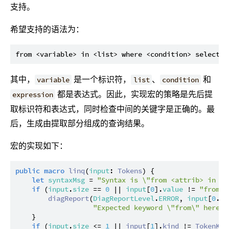
支持。
希望支持的语法为：
其中，
是一个标识符，
、
和
variable
list
condition
都是表达式。因此，实现宏的策略是先后提
expression
取标识符和表达式，同时检查中间的关键字是正确的。最
后，生成由提取部分组成的查询结果。
宏的实现如下：
public
macro
linq
(
input
: 
Tokens
) {

let
syntaxMsg
 = 
"Syntax is \"from <attrib> in <t
if
 (
input
.
size
 == 
0
 || 
input
[
0
].
value
 != 
"from"
)
diagReport
(
DiagReportLevel
.
ERROR
, 
input
[
0
..
1
"Expected keyword \"from\" here."
    }

if
 (
input
.
size
 <= 
1
 || 
input
[
1
].
kind
 != 
TokenKin