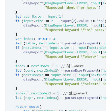
diagReport
(
DiagReportLevel
.
ERROR
, 
input
[
1
..
2
"Expected identifier here."
)

    }

let
attribute
 = 
input
[
1
]

if
 (
input
.
size
 <= 
2
 || 
input
[
2
].
value
 != "
in
") {

diagReport
(
DiagReportLevel
.
ERROR
, 
input
[
2
..
3
"Expected keyword \"in\" here."
)

    }

var
index
: 
Int64
 = 
3
let
 (
table
, 
nextIndex
) = 
parseExprFragment
(
input
if
 (
nextIndex
 == 
input
.
size
 || 
input
[
nextIndex
].
diagReport
(
DiagReportLevel
.
ERROR
, 
input
[
next
"Expected keyword \"where\" here.
    }

index
 = 
nextIndex
 + 
1
// 跳过where
let
 (
cond
, 
nextIndex2
) = 
parseExprFragment
(
input
if
 (
nextIndex2
 == 
input
.
size
 || 
input
[
nextIndex2
diagReport
(
DiagReportLevel
.
ERROR
, 
input
[
next
"Expected keyword \"select\" here
    }

index
 = 
nextIndex2
 + 
1
// 跳过select
let
 (
expr
, 
nextIndex3
) = 
parseExprFragment
(
input
return
quote
(
