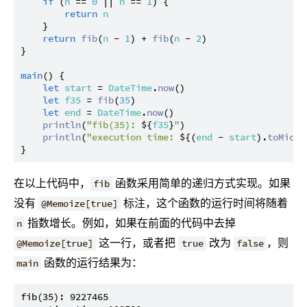
if
 (
n
 == 
0
 || 
n
 == 
1
) {

return
n
    }

return
fib
(
n
 - 
1
) + 
fib
(
n
 - 
2
)

}

main
() {

let
start
 = 
DateTime
.
now
()

let
f35
 = 
fib
(
35
)

let
end
 = 
DateTime
.
now
()

println
(
"fib(35): 
${
f35
}
"
)

println
(
"execution time: 
${(
end
 - 
start
).
toMicro
在以上代码中，
函数采用简单的递归方式实现。如果
fib
没有
标注，这个函数的运行时间将随着
@Memoize[true]
指数增长。例如，如果在前面的代码中去掉
n
这一行，或者把
改为
，则
@Memoize[true]
true
false
函数的运行结果为：
main
fib(35): 9227465
