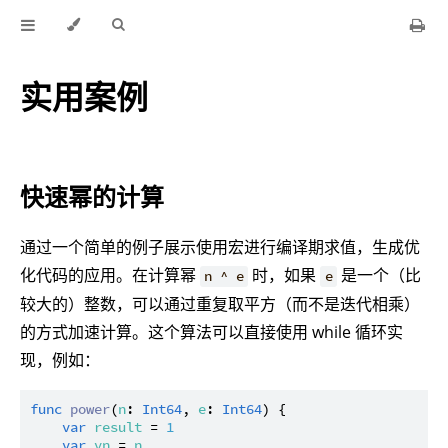
实用案例
快速幂的计算
通过一个简单的例子展示使用宏进行编译期求值，生成优
化代码的应用。在计算幂
时，如果
是一个（比
n ^ e
e
较大的）整数，可以通过重复取平方（而不是迭代相乘）
的方式加速计算。这个算法可以直接使用 while 循环实
现，例如：
func
power
(
n
: 
Int64
, 
e
: 
Int64
) {

var
result
 = 
1
var
vn
 = 
n