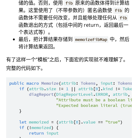
储的值。否则，使用
原来的函数体得到计算结
fib
果。这里使用了（不带参数的）匿名函数使
的
fib
函数体不需要任何改变，并且能够处理任何从
fib
函数退出的方式（包括中间的 return，返回最后一
个表达式等）。
最后，把计算结果存储到
中，然后
memoizeFibMap
将计算结果返回。
有了这样一个“模板”之后，下面宏的实现就不难理解了。
完整的代码如下。
public
macro
Memoize
(
attrib
: 
Tokens
, 
input
: 
Tokens
) {
if
 (
attrib
.
size
 != 
1
 || 
attrib
[
0
].
kind
 != 
TokenK
diagReport
(
DiagReportLevel
.
ERROR
, 
attrib
,

"Attribute must be a boolean lite
"Expected boolean literal (true o
    }

let
memoized
 = (
attrib
[
0
].
value
 == 
"true"
)

if
 (!
memoized
) {

return
input