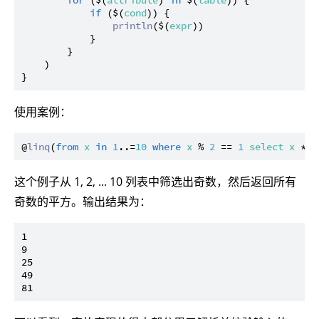
for
 ($(
attribute
) 
in
 $(
table
)) {

if
 ($(
cond
)) {

println
($(
expr
))

            }

        }

    )

使用案例：
@
linq
(
from
x
in
1
..=
10
where
x
 % 
2
 == 
1
select
x
 * 
x
这个例子从 1, 2, ... 10 列表中筛选出奇数，然后返回所有
奇数的平方。输出结果为：
1

9

25

49
