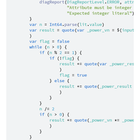
diagReport
(
DiagReportLevel
.
ERROR
, 
attrib
"Attribute must be integer li
"Expected integer literal"
)

        }

var
n
 = 
Int64
.
parse
(
lit
.
value
)

var
result
 = 
quote
(
var
_power_vn
 = $(
input
)

        )

var
flag
 = 
false
while
 (
n
 > 
0
) {

if
 (
n
 % 
2
 == 
1
) {

if
 (!
flag
) {

result
 += 
quote
(
var
_power_resul
                    )

flag
 = 
true
                } 
else
 {

result
 += 
quote
(
_power_result
 *=
                    )

                }

            }

n
 /= 
2
if
 (
n
 > 
0
) {

result
 += 
quote
(
_power_vn
 *= 
_power_
                )

            }

        }
