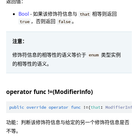
返回值：
Bool
- 如果该修饰符信息与
相等则返回
that
，否则返回
。
true
false
注意：
修饰符信息的相等性的语义等价于
类型实例
enum
的相等性的语义。
operator func !=(ModifierInfo)
public
override
operator
func
 !=(
that
: 
ModifierInfo
)
功能：判断该修饰符信息与给定的另一个修饰符信息是否
不等。