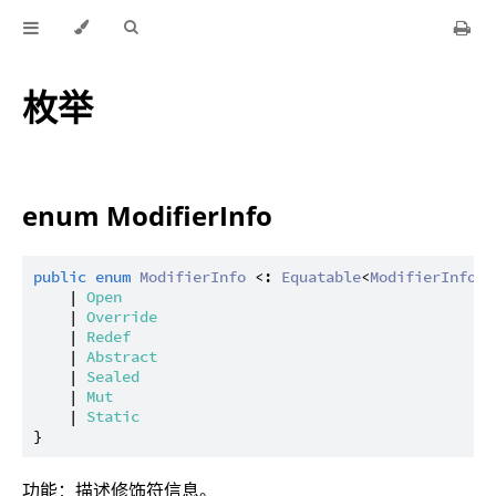
枚举
enum ModifierInfo
public
enum
ModifierInfo
 <: 
Equatable
<
ModifierInfo
> 
    | 
Open
    | 
Override
    | 
Redef
    | 
Abstract
    | 
Sealed
    | 
Mut
    | 
Static
功能：描述修饰符信息。