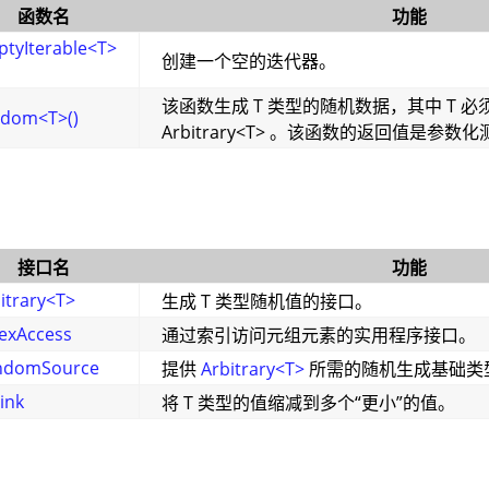
函数名
功能
tyIterable<T>
创建一个空的迭代器。
该函数生成 T 类型的随机数据，其中 T 
ndom<T>()
Arbitrary<T> 。该函数的返回值是参
接口名
功能
itrary<T>
生成 T 类型随机值的接口。
exAccess
通过索引访问元组元素的实用程序接口。
ndomSource
提供
Arbitrary<T>
所需的随机生成基础类
ink
将 T 类型的值缩减到多个“更小”的值。