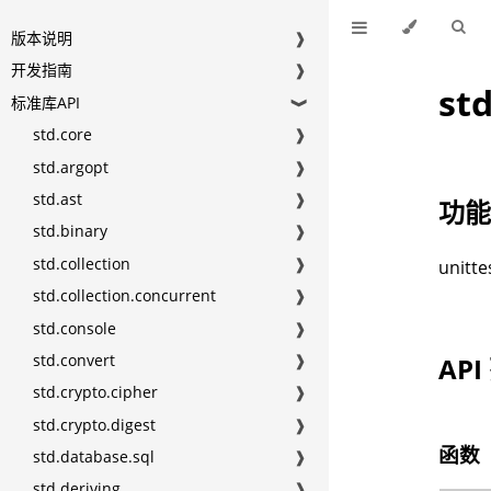
版本说明
❱
开发指南
❱
std
标准库API
❱
std.core
❱
std.argopt
❱
std.ast
❱
功
std.binary
❱
std.collection
❱
uni
std.collection.concurrent
❱
std.console
❱
std.convert
❱
API
std.crypto.cipher
❱
std.crypto.digest
❱
函数
std.database.sql
❱
std.deriving
❱