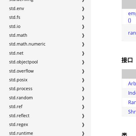
std.env
❱
emp
std.fs
❱
()
std.io
❱
ra
std.math
❱
std.math.numeric
❱
std.net
❱
接口
std.objectpool
❱
std.overflow
❱
std.posix
❱
Arb
std.process
❱
Ind
std.random
❱
Ra
std.ref
❱
Shr
std.reflect
❱
std.regex
❱
std.runtime
❱
类