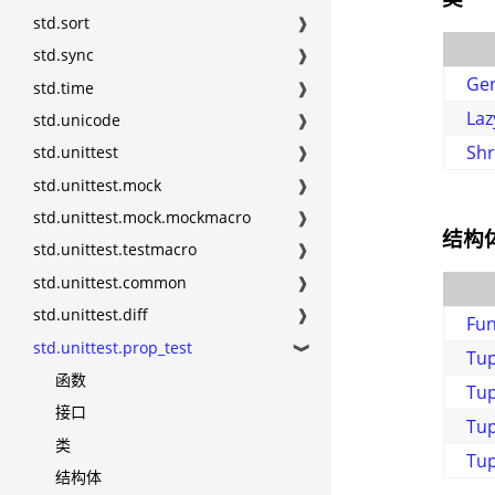
std.sort
❱
std.sync
❱
Gen
std.time
❱
Laz
std.unicode
❱
Shr
std.unittest
❱
std.unittest.mock
❱
std.unittest.mock.mockmacro
❱
结构
std.unittest.testmacro
❱
std.unittest.common
❱
std.unittest.diff
❱
Fu
std.unittest.prop_test
❱
Tu
函数
Tu
接口
Tu
类
Tu
结构体