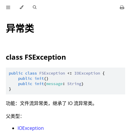
异常类
class FSException
public
class
FSException
 <: 
IOException
 {

public
init
()

public
init
(
message
: 
String
)

功能：文件流异常类，继承了 IO 流异常类。
父类型：
IOException