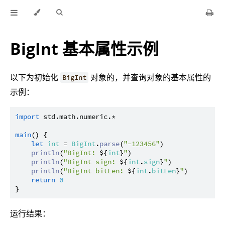
BigInt 基本属性示例
以下为初始化
对象的，并查询对象的基本属性的
BigInt
示例：
import
std.math.numeric.*
main
() {

let
int
 = 
BigInt
.
parse
(
"-123456"
)

println
(
"BigInt: 
${
int
}
"
)

println
(
"BigInt sign: 
${
int
.
sign
}
"
)

println
(
"BigInt bitLen: 
${
int
.
bitLen
}
"
)

return
0
运行结果：