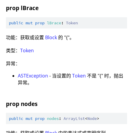
prop lBrace
public
mut
prop
lBrace
: 
Token
功能：获取或设置
Block
的 "{"。
类型：
Token
异常：
ASTException
- 当设置的
Token
不是 "{" 时，抛出
异常。
prop nodes
public
mut
prop
nodes
: 
ArrayList
<
Node