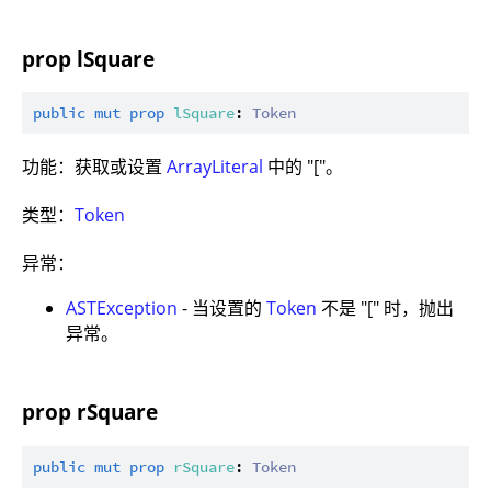
prop lSquare
public
mut
prop
lSquare
: 
Token
功能：获取或设置
ArrayLiteral
中的 "["。
类型：
Token
异常：
ASTException
- 当设置的
Token
不是 "[" 时，抛出
异常。
prop rSquare
public
mut
prop
rSquare
: 
Token