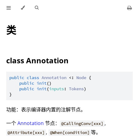
类
class Annotation
public
class
Annotation
 <: 
Node
 {

public
init
()

public
init
(
inputs
: 
Tokens
)

功能：表示编译器内置的注解节点。
一个
Annotation
节点：
,
@CallingConv[xxx]
,
等。
@Attribute[xxx]
@When[condition]