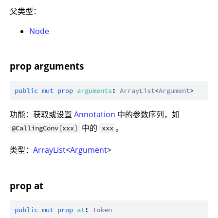
父类型：
Node
prop arguments
public
mut
prop
arguments
: 
ArrayList
<
Argument
功能：获取或设置
Annotation
中的参数序列，如
中的
。
@CallingConv[xxx]
xxx
类型：
ArrayList
<
Argument
>
prop at
public
mut
prop
at
: 
Token