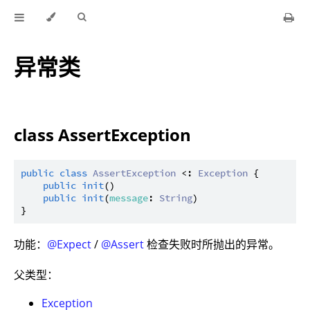
异常类
class AssertException
public
class
AssertException
 <: 
Exception
 {

public
init
()

public
init
(
message
: 
String
)

功能：
@Expect
/
@Assert
检查失败时所抛出的异常。
父类型：
Exception