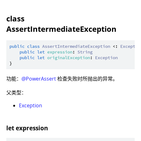
class
AssertIntermediateException
public
class
AssertIntermediateException
 <: 
Exceptio
public
let
expression
: 
String
public
let
originalException
: 
Exception
功能：
@PowerAssert
检查失败时所抛出的异常。
父类型：
Exception
let expression