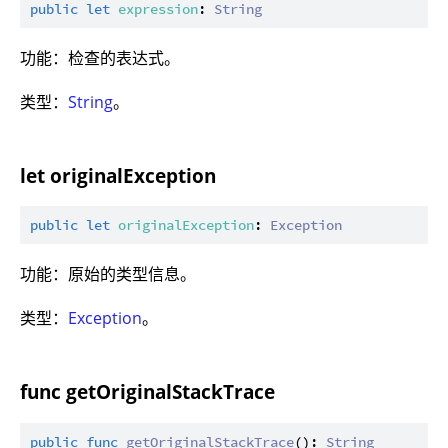
public
let
expression
: 
String
功能：检查的表达式。
类型：
String
。
let originalException
public
let
originalException
: 
Exception
功能：原始的类型信息。
类型：
Exception
。
func getOriginalStackTrace
public
func
getOriginalStackTrace
(): 
String