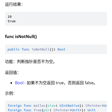
运行结果：
10

func isNotNull()
public
func
isNotNull
(): 
Bool
功能：判断指针是否不为空。
返回值：
Bool
- 如果不为空返回 true，否则返回 false。
示例：
foreign
func
malloc
(
size
: 
UIntNative
): 
CPointer
<
Unit
foreign
func
free
(
ptr
: 
CPointer
<
Unit
>): 
Unit