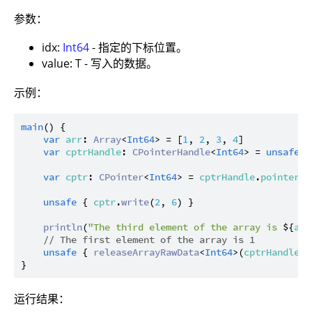
参数：
idx:
Int64
- 指定的下标位置。
value: T - 写入的数据。
示例：
main
() {

var
arr
: 
Array
<
Int64
> = [
1
, 
2
, 
3
, 
4
]

var
cptrHandle
: 
CPointerHandle
<
Int64
> = 
unsafe
 {
var
cptr
: 
CPointer
<
Int64
> = 
cptrHandle
.
pointer
unsafe
 { 
cptr
.
write
(
2
, 
6
) }

println
(
"The third element of the array is 
${
arr
// The first element of the array is 1
unsafe
 { 
releaseArrayRawData
<
Int64
>(
cptrHandle
) }
运行结果：