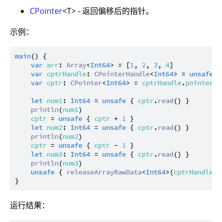
CPointer
<T> - 返回偏移后的指针。
示例：
main
() {

var
arr
: 
Array
<
Int64
> = [
1
, 
2
, 
3
, 
4
]

var
cptrHandle
: 
CPointerHandle
<
Int64
> = 
unsafe
 {
var
cptr
: 
CPointer
<
Int64
> = 
cptrHandle
.
pointer
let
num1
: 
Int64
 = 
unsafe
 { 
cptr
.
read
() }

println
(
num1
)

cptr
 = 
unsafe
 { 
cptr
 + 
1
 }

let
num2
: 
Int64
 = 
unsafe
 { 
cptr
.
read
() }

println
(
num2
)

cptr
 = 
unsafe
 { 
cptr
 - 
1
 }

let
num3
: 
Int64
 = 
unsafe
 { 
cptr
.
read
() }

println
(
num3
)

unsafe
 { 
releaseArrayRawData
<
Int64
>(
cptrHandle
) }
运行结果：