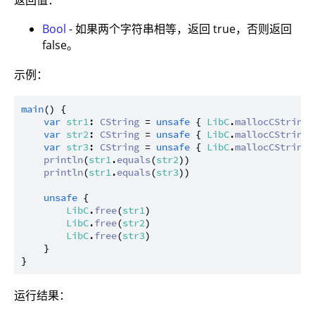
Bool
- 如果两个字符串相等，返回 true，否则返回
false。
示例：
main
() {

var
str1
: 
CString
 = 
unsafe
 { 
LibC
.
mallocCString
(
var
str2
: 
CString
 = 
unsafe
 { 
LibC
.
mallocCString
(
var
str3
: 
CString
 = 
unsafe
 { 
LibC
.
mallocCString
(
println
(
str1
.
equals
(
str2
))

println
(
str1
.
equals
(
str3
))

unsafe
 {

LibC
.
free
(
str1
)

LibC
.
free
(
str2
)

LibC
.
free
(
str3
)

    }

运行结果：