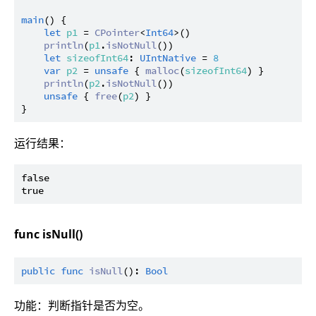
main
() {

let
p1
 = 
CPointer
<
Int64
>()

println
(
p1
.
isNotNull
())

let
sizeofInt64
: 
UIntNative
 = 
8
var
p2
 = 
unsafe
 { 
malloc
(
sizeofInt64
) }

println
(
p2
.
isNotNull
())

unsafe
 { 
free
(
p2
) }

运行结果：
false

func isNull()
public
func
isNull
(): 
Bool
功能：判断指针是否为空。