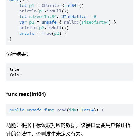
let
p1
 = 
CPointer
<
Int64
>()

println
(
p1
.
isNull
())

let
sizeofInt64
: 
UIntNative
 = 
8
var
p2
 = 
unsafe
 { 
malloc
(
sizeofInt64
) }

println
(
p2
.
isNull
())

unsafe
 { 
free
(
p2
) }

运行结果：
true

func read(Int64)
public
unsafe
func
read
(
idx
: 
Int64
): 
T
功能：根据下标读取对应的数据，该接口需要用户保证指
针的合法性，否则发生未定义行为。