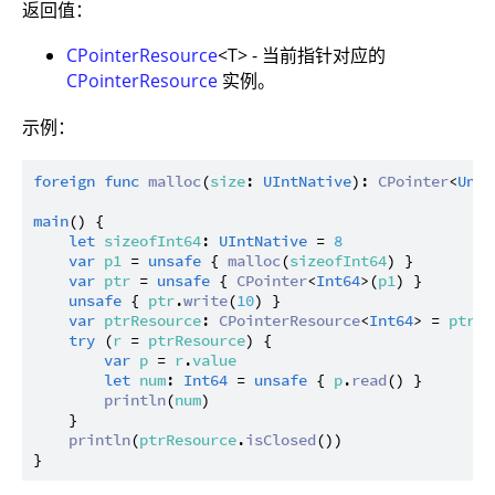
返回值：
CPointerResource
<T> - 当前指针对应的
CPointerResource
实例。
示例：
foreign
func
malloc
(
size
: 
UIntNative
): 
CPointer
<
Unit
main
() {

let
sizeofInt64
: 
UIntNative
 = 
8
var
p1
 = 
unsafe
 { 
malloc
(
sizeofInt64
) }

var
ptr
 = 
unsafe
 { 
CPointer
<
Int64
>(
p1
) }

unsafe
 { 
ptr
.
write
(
10
) }

var
ptrResource
: 
CPointerResource
<
Int64
> = 
ptr
.
a
try
 (
r
 = 
ptrResource
) {

var
p
 = 
r
.
value
let
num
: 
Int64
 = 
unsafe
 { 
p
.
read
() }

println
(
num
)

    }

println
(
ptrResource
.
isClosed
())
