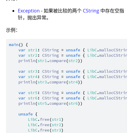
Exception
- 如果被比较的两个
CString
中存在空指
针，抛出异常。
示例：
main
() {

var
str1
: 
CString
 = 
unsafe
 { 
LibC
.
mallocCString
(
var
str2
: 
CString
 = 
unsafe
 { 
LibC
.
mallocCString
(
println
(
str1
.
compare
(
str2
))

var
str3
: 
CString
 = 
unsafe
 { 
LibC
.
mallocCString
(
var
str4
: 
CString
 = 
unsafe
 { 
LibC
.
mallocCString
(
println
(
str3
.
compare
(
str4
))

var
str5
: 
CString
 = 
unsafe
 { 
LibC
.
mallocCString
(
var
str6
: 
CString
 = 
unsafe
 { 
LibC
.
mallocCString
(
println
(
str5
.
compare
(
str6
))

unsafe
 {

LibC
.
free
(
str1
)

LibC
.
free
(
str2
)

LibC
.
free
(
str3
)
