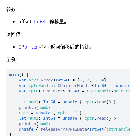
参数：
offset:
Int64
- 偏移量。
返回值：
CPointer
<T> - 返回偏移后的指针。
示例：
main
() {

var
arr
: 
Array
<
Int64
> = [
1
, 
2
, 
3
, 
4
]

var
cptrHandle
: 
CPointerHandle
<
Int64
> = 
unsafe
 {
var
cptr
: 
CPointer
<
Int64
> = 
cptrHandle
.
pointer
let
num1
: 
Int64
 = 
unsafe
 { 
cptr
.
read
() }

println
(
num1
)

cptr
 = 
unsafe
 { 
cptr
 + 
1
 }

let
num2
: 
Int64
 = 
unsafe
 { 
cptr
.
read
() }

println
(
num2
)

unsafe
 { 
releaseArrayRawData
<
Int64
>(
cptrHandle
) }