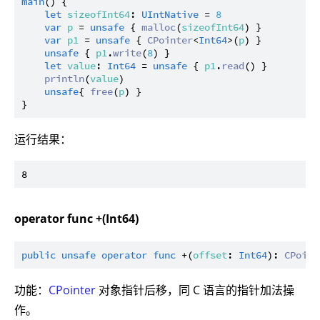
main
() {

let
sizeofInt64
: 
UIntNative
 = 
8
var
p
 = 
unsafe
 { 
malloc
(
sizeofInt64
) }

var
p1
 = 
unsafe
 { 
CPointer
<
Int64
>(
p
) }

unsafe
 { 
p1
.
write
(
8
) }

let
value
: 
Int64
 = 
unsafe
 { 
p1
.
read
() }

println
(
value
)

unsafe
{ 
free
(
p
) }

运行结果：
operator func +(Int64)
public
unsafe
operator
func
 +(
offset
: 
Int64
): 
CPoint
功能：
CPointer
对象指针后移，同 C 语言的指针加法操
作。