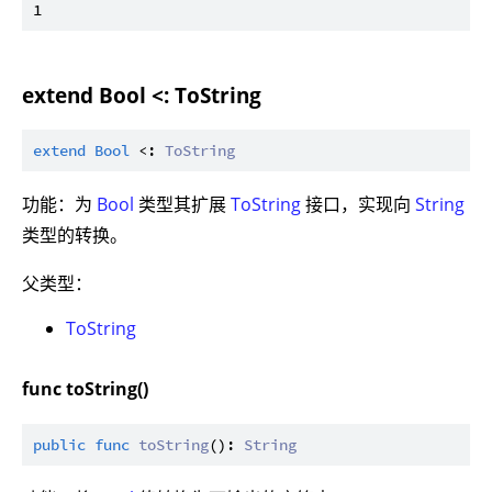
extend Bool <: ToString
extend
Bool
 <: 
ToString
功能：为
Bool
类型其扩展
ToString
接口，实现向
String
类型的转换。
父类型：
ToString
func toString()
public
func
toString
(): 
String