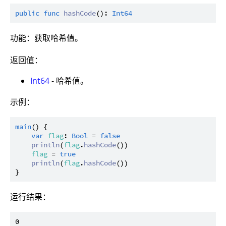
public
func
hashCode
(): 
Int64
功能：获取哈希值。
返回值：
Int64
- 哈希值。
示例：
main
() {

var
flag
: 
Bool
 = 
false
println
(
flag
.
hashCode
())

flag
 = 
true
println
(
flag
.
hashCode
())

运行结果：
0
