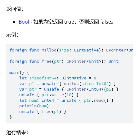
返回值：
Bool
- 如果为空返回 true，否则返回 false。
示例：
foreign
func
malloc
(
size
: 
UIntNative
): 
CPointer
<
Unit
foreign
func
free
(
ptr
: 
CPointer
<
Unit
>): 
Unit
main
() {

let
sizeofInt64
: 
UIntNative
 = 
8
var
p1
 = 
unsafe
 { 
malloc
(
sizeofInt64
) }

var
ptr
 = 
unsafe
 { 
CPointer
<
Int64
>(
p1
) }

unsafe
 { 
ptr
.
write
(
10
) }

let
num
: 
Int64
 = 
unsafe
 { 
ptr
.
read
() }

println
(
num
)

unsafe
 { 
free
(
p1
) }

运行结果：