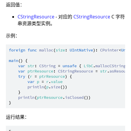
返回值：
CStringResource
- 对应的
CStringResource
C 字符
串资源类型实例。
示例：
foreign
func
malloc
(
size
: 
UIntNative
): 
CPointer
<
Unit
main
() {

var
str
: 
CString
 = 
unsafe
 { 
LibC
.
mallocCString
(
"
var
ptrResource
: 
CStringResource
 = 
str
.
asResourc
try
 (
r
 = 
ptrResource
) {

var
p
 = 
r
.
value
println
(
p
.
size
())

    }

println
(
ptrResource
.
isClosed
())

运行结果：