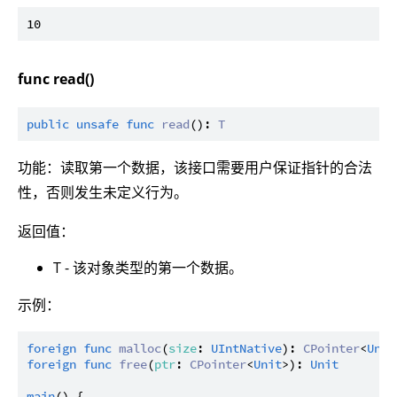
func read()
public
unsafe
func
read
(): 
T
功能：读取第一个数据，该接口需要用户保证指针的合法
性，否则发生未定义行为。
返回值：
T - 该对象类型的第一个数据。
示例：
foreign
func
malloc
(
size
: 
UIntNative
): 
CPointer
<
Unit
foreign
func
free
(
ptr
: 
CPointer
<
Unit
>): 
Unit
main
() {
