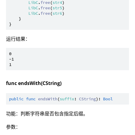
LibC
.
free
(
str4
)

LibC
.
free
(
str5
)

LibC
.
free
(
str6
)

    }

运行结果：
0

-1

func endsWith(CString)
public
func
endsWith
(
suffix
: 
CString
): 
Bool
功能：判断字符串是否包含指定后缀。
参数：