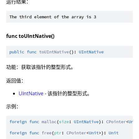
运行结果：
func toUIntNative()
public
func
toUIntNative
(): 
UIntNative
功能：获取该指针的整型形式。
返回值：
UIntNative
- 该指针的整型形式。
示例：
foreign
func
malloc
(
size
: 
UIntNative
): 
CPointer
<
Unit
foreign
func
free
(
ptr
: 
CPointer
<
Unit
>): 
Unit