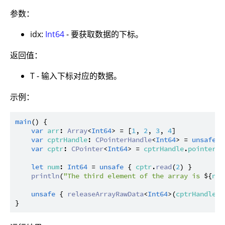
参数：
idx:
Int64
- 要获取数据的下标。
返回值：
T - 输入下标对应的数据。
示例：
main
() {

var
arr
: 
Array
<
Int64
> = [
1
, 
2
, 
3
, 
4
]

var
cptrHandle
: 
CPointerHandle
<
Int64
> = 
unsafe
 {
var
cptr
: 
CPointer
<
Int64
> = 
cptrHandle
.
pointer
let
num
: 
Int64
 = 
unsafe
 { 
cptr
.
read
(
2
) }

println
(
"The third element of the array is 
${
num
unsafe
 { 
releaseArrayRawData
<
Int64
>(
cptrHandle
) }