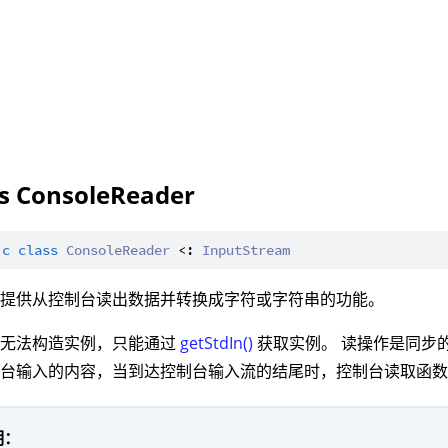
ss ConsoleReader
ic
class
ConsoleReader
 <: 
InputStream
：提供从控制台读出数据并转换成字符或字符串的功能。
型无法构造实例，只能通过
getStdIn()
获取实例。 读操作是同步
制台输入的内容，当到达控制台输入流的结尾时，控制台读取函
明：