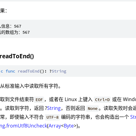
结果：
信息：567

 readToEnd()
ic
func
readToEnd
(): ?
String
：从标准输入中读取所有字符。
读取到文件结束符
，或者在 Linux 上键入
或在 Wind
EOF
Ctrl+D
。读取到字符，返回 ?
String
，否则返回
。读取失败时会
None
异常，即使输入不符合
编码的字符串，也会构造出一个
St
UTF-8
ing
.
fromUtf8Uncheck
(
Array
<
Byte
>)。