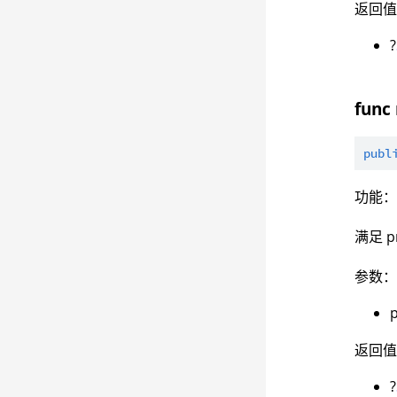
返回
?
func 
publ
功能
满足 pr
参数
p
返回
?