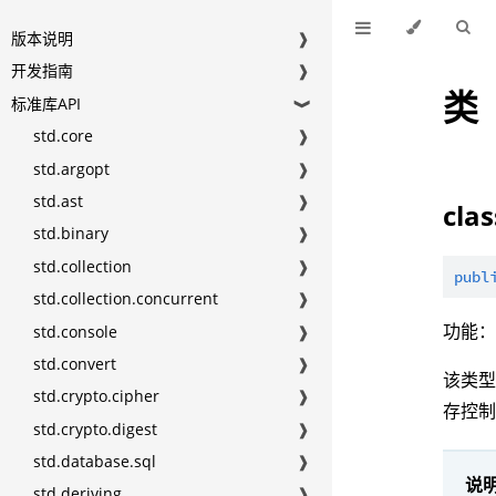
版本说明
❱
开发指南
❱
类
标准库API
❱
std.core
❱
std.argopt
❱
std.ast
❱
cla
std.binary
❱
std.collection
❱
publ
std.collection.concurrent
❱
功能
std.console
❱
std.convert
❱
该类
std.crypto.cipher
❱
存控
std.crypto.digest
❱
std.database.sql
❱
说
std.deriving
❱