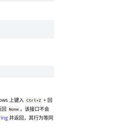
ows 上键入
+ 回
Ctrl+Z
返回
，该接口不会
None
ring
并返回，其行为等同