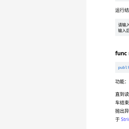
运行
请输入
func
publ
功能
直到
车结束
抛出
于
Str