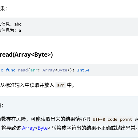
结果：
信息：abc

 read(Array<Byte>)
ic
func
read
(
arr
: 
Array
<
Byte
>): 
Int64
：从标准输入中读取并放入
中。
arr
意：
函数存在风险，可能读取出来的结果恰好把
UTF-8 code point
，将导致该
Array
<
Byte
> 转换成字符串的结果不正确或抛出异常