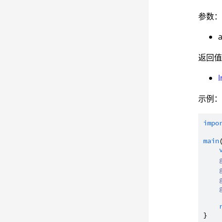
参数
返回
I
示例
impo
main