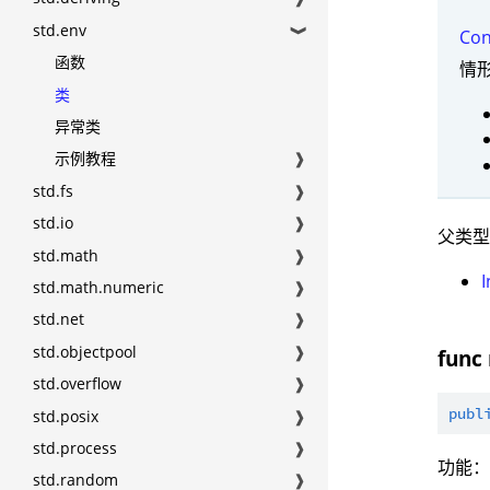
std.env
❱
Con
函数
情
类
异常类
示例教程
❱
std.fs
❱
std.io
❱
父类
std.math
❱
std.math.numeric
❱
std.net
❱
std.objectpool
❱
func 
std.overflow
❱
publ
std.posix
❱
std.process
❱
功能
std.random
❱