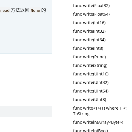
func write(Float32)
方法返回
的
read
None
func write(Float64)
func write(Int16)
func write(Int32)
func write(Int64)
func write(Int8)
func write(Rune)
func write(String)
func write(UInt16)
func write(UInt32)
func write(UInt64)
func write(UInt8)
func write<T>(T) where T <:
ToString
func writeln(Array<Byte>)
func writeln(Bool)