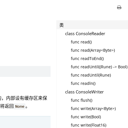
类
class ConsoleReader
func read()
func read(Array<Byte>)
func readToEnd()
func readUntil((Rune) -> Bool)
func readUntil(Rune)
func readln()
class ConsoleWriter
的，内部设有缓存区来保
func flush()
数将返回
。
None
func write(Array<Byte>)
func write(Bool)
func write(Float16)