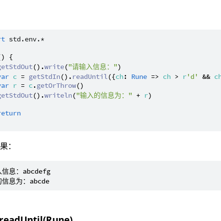
：
rt
std.env.*
() {

getStdOut
().
write
(
"请输入信息："
)

var
c
 = 
getStdIn
().
readUntil
({
ch
: 
Rune
 => 
ch
 > 
r
'd'
 && 
c
var
r
 = 
c
.
getOrThrow
()

getStdOut
().
writeln
(
"输入的信息为："
 + 
r
)

return
结果：
信息：abcdefg

 readUntil(Rune)