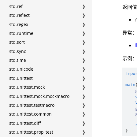
std.ref
❱
返回
std.reflect
❱
?
std.regex
❱
异常
std.runtime
❱
std.sort
❱
std.sync
❱
示例
std.time
❱
std.unicode
❱
impo
std.unittest
❱
main
std.unittest.mock
❱
std.unittest.mock.mockmacro
❱
std.unittest.testmacro
❱
std.unittest.common
❱
std.unittest.diff
❱
std.unittest.prop_test
❱