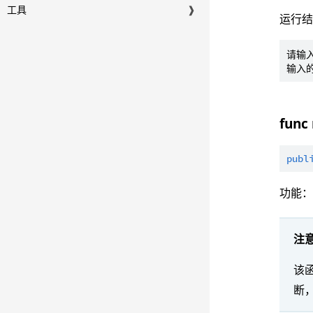
工具
❱
运行
请输入
func
publ
功能
注
该
断