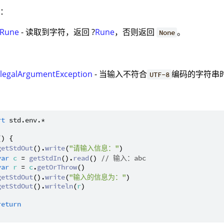
值：
Rune
- 读取到字符，返回 ?
Rune
，否则返回
。
None
：
IllegalArgumentException
- 当输入不符合
编码的字符串
UTF-8
：
rt
std.env.*
() {

getStdOut
().
write
(
"请输入信息："
)

var
c
 = 
getStdIn
().
read
() 
// 输入：abc
var
r
 = 
c
.
getOrThrow
()

getStdOut
().
write
(
"输入的信息为："
)

getStdOut
().
writeln
(
r
)

return