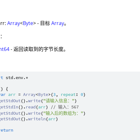
：
arr:
Array
<
Byte
> - 目标
Array
。
值：
nt64
- 返回读取到的字节长度。
：
rt
std.env.*
() {

var
arr
 = 
Array
<
Byte
>(
3
, 
repeat
: 
0
)

getStdOut
().
write
(
"请输入信息："
)

getStdIn
().
read
(
arr
) 
// 输入：567
getStdOut
().
write
(
"输入后的数组为："
)

getStdOut
().
writeln
(
arr
)

return