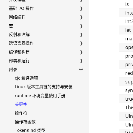
is
基础 I/O 操作
❱
int
网络编程
❱
Int
宏
❱
let
反射和注解
❱
ma
跨语言互操作
❱
op
编译和构建
❱
pr
部署和运行
❱
pri
附录
❱
red
cjc 编译选项
su
Linux 版本工具链的支持与安装
syn
runtime 环境变量使用手册
tru
关键字
Thi
操作符
UIn
操作符函数
UIn
TokenKind 类型