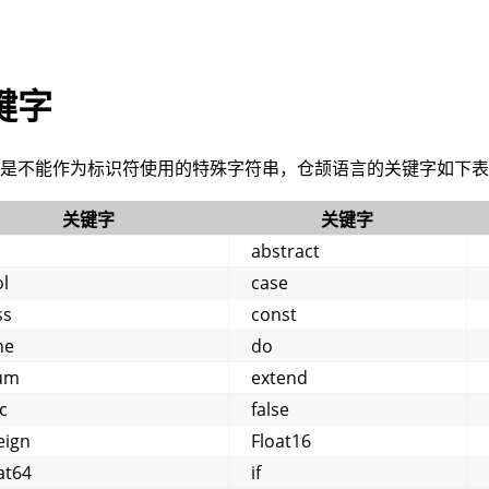
键字
字是不能作为标识符使用的特殊字符串，仓颉语言的关键字如下
关键字
关键字
abstract
l
case
ss
const
ne
do
um
extend
c
false
eign
Float16
at64
if