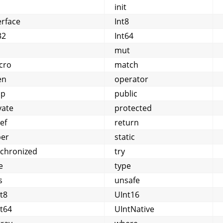
init
erface
Int8
32
Int64
mut
cro
match
en
operator
op
public
vate
protected
ef
return
per
static
chronized
try
e
type
s
unsafe
t8
UInt16
t64
UIntNative