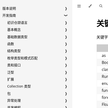
版本说明
❱
开发指南
❱
关
初识仓颉语言
❱
基本概念
❱
基础数据类型
❱
关键
函数
❱
结构类型
❱
as
枚举类型和模式匹配
❱
Boo
类和接口
❱
cla
泛型
❱
Ru
扩展
❱
en
Collection 类型
❱
fun
包
❱
for
异常处理
❱
Flo
并发编程
❱