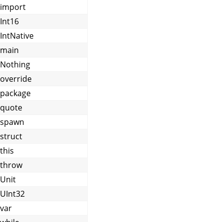
import
Int16
IntNative
main
Nothing
override
package
quote
spawn
struct
this
throw
Unit
UInt32
var