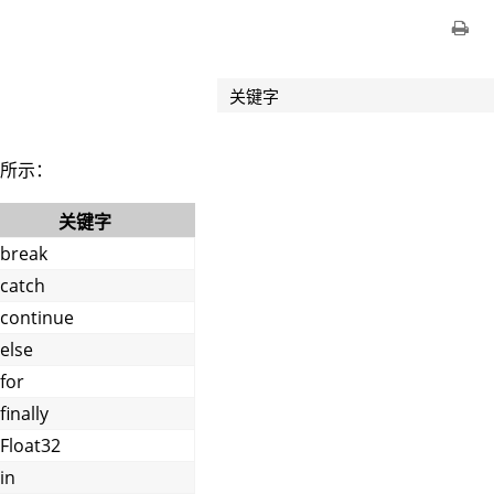
关键字
表所示：
关键字
break
catch
continue
else
for
finally
Float32
in