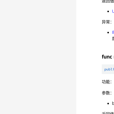
返回
异常
func 
publ
功能
参数
b