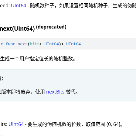
seed:
UInt64
- 随机数种子，如果设置相同随机种子，生成的伪
(deprecated)
 next(UInt64)
ic
func
next
(
bits
: 
UInt64
): 
UInt64
：生成一个用户指定位长的随机整数。
意：
来版本即将废弃，使用
nextBits
替代。
：
its:
UInt64
- 要生成的伪随机数的位数，取值范围 (0, 64]。