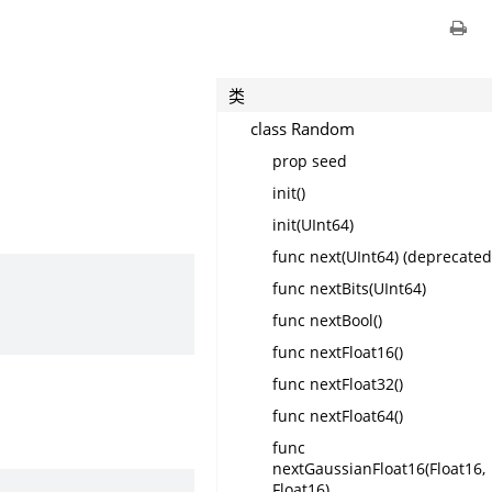
类
class Random
prop seed
init()
init(UInt64)
func next(UInt64) (deprecated
func nextBits(UInt64)
func nextBool()
func nextFloat16()
func nextFloat32()
func nextFloat64()
func
nextGaussianFloat16(Float16,
Float16)