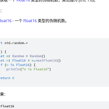
：获取一个
Float16
类型的伪随机数，其范围为 [0.0, 1.0)。
值：
Float16
- 一个
Float16
类型的伪随机数。
：
rt
std.random.*
() {

let
m
: 
Random
 = 
Random
()

let
n
: 
Float16
 = 
m
.
nextFloat16
()

if
 (
n
is
Float16
) {

println
(
"n is Float16"
)



return
0
结果：