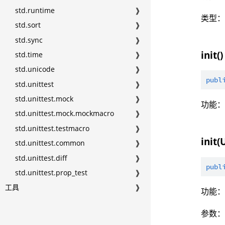
std.runtime
❱
类型
std.sort
❱
std.sync
❱
init()
std.time
❱
std.unicode
❱
publ
std.unittest
❱
std.unittest.mock
❱
功能
std.unittest.mock.mockmacro
❱
std.unittest.testmacro
❱
init(
std.unittest.common
❱
std.unittest.diff
❱
publ
std.unittest.prop_test
❱
工具
❱
功能
参数