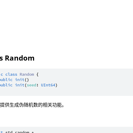
ss Random
ic
class
Random
 {

public
init
()

public
init
(
seed
: 
UInt64
)

：提供生成伪随机数的相关功能。
rt
std.random.*