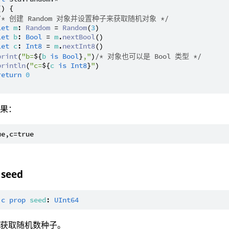
() {

/* 创建 Random 对象并设置种子来获取随机对象 */
let
m
: 
Random
 = 
Random
(
3
)

let
b
: 
Bool
 = 
m
.
nextBool
()

let
c
: 
Int8
 = 
m
.
nextInt8
()

print
(
"b=
${
b
is
Bool
}
,"
)
/* 对象也可以是 Bool 类型 */
println
(
"c=
${
c
is
Int8
}
"
)

return
0
结果：
 seed
ic
prop
seed
: 
UInt64
：获取随机数种子。