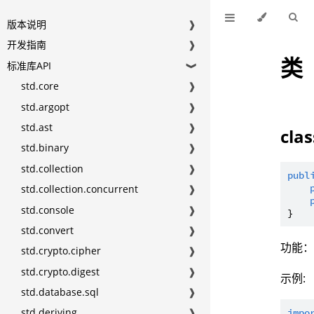
版本说明
❱
开发指南
❱
类
标准库API
❱
std.core
❱
std.argopt
❱
std.ast
❱
cla
std.binary
❱
std.collection
❱
publ
std.collection.concurrent
❱
std.console
❱
std.convert
❱
功能
std.crypto.cipher
❱
std.crypto.digest
❱
示例:
std.database.sql
❱
std.deriving
❱
impo