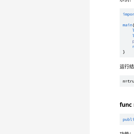
impo
main
运行
func 
publ