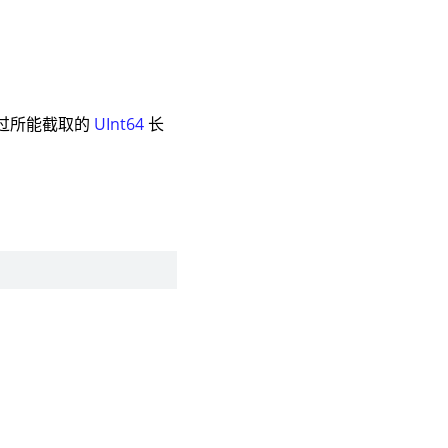
超过所能截取的
UInt64
长