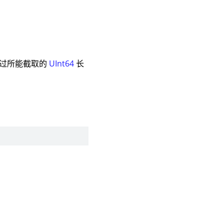
，超过所能截取的
UInt64
长