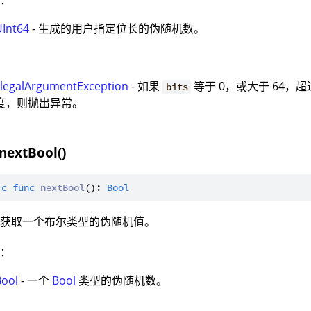
值：
UInt64
- 生成的用户指定位长的伪随机数。
：
IllegalArgumentException
- 如果
等于 0，或大于 64，
bits
度，则抛出异常。
nextBool()
ic
func
nextBool
(): 
Bool
：获取一个布尔类型的伪随机值。
值：
Bool
- 一个
Bool
类型的伪随机数。
：