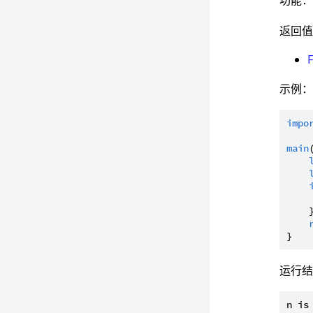
功能
返回
示例
impo
main
    }
运行