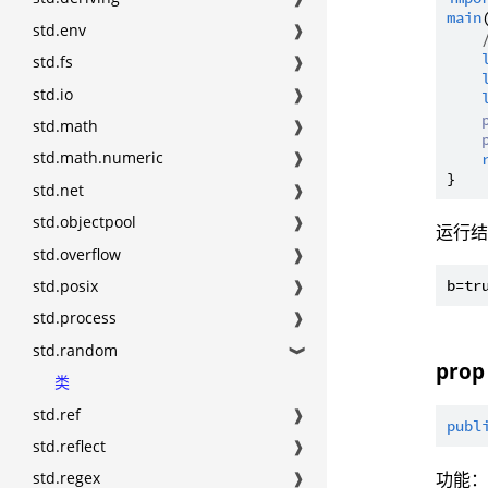
main
std.env
❱
std.fs
❱
std.io
❱
std.math
❱
std.math.numeric
❱
std.net
❱
std.objectpool
❱
运行
std.overflow
❱
std.posix
❱
std.process
❱
std.random
❱
prop
类
std.ref
❱
publ
std.reflect
❱
功能
std.regex
❱