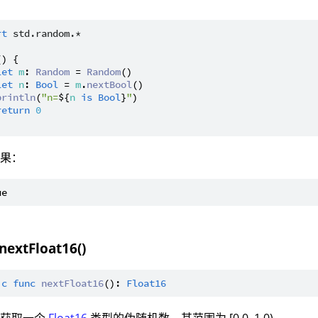
rt
std.random.*
() {

let
m
: 
Random
 = 
Random
()

let
n
: 
Bool
 = 
m
.
nextBool
()

println
(
"n=
${
n
is
Bool
}
"
)

return
0
结果：
nextFloat16()
ic
func
nextFloat16
(): 
Float16