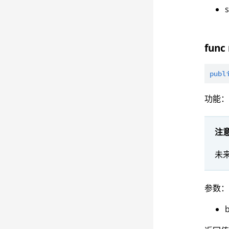
func
publ
功能
注
未
参数
b