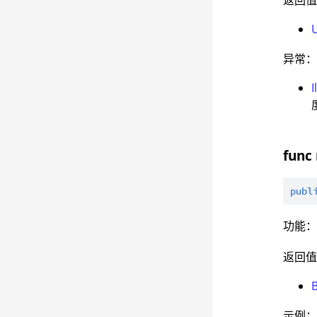
返回
异常
func 
publ
功能
返回
示例