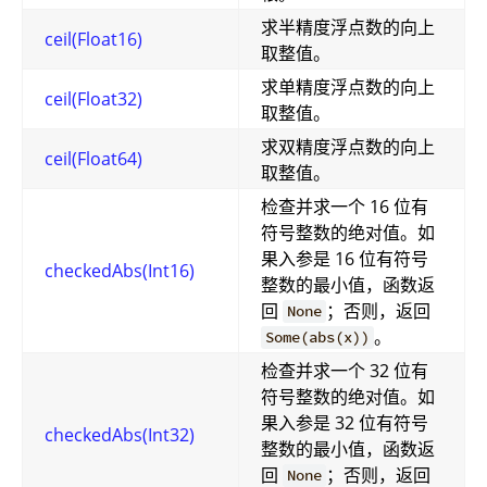
求半精度浮点数的向上
ceil(Float16)
取整值。
求单精度浮点数的向上
ceil(Float32)
取整值。
求双精度浮点数的向上
ceil(Float64)
取整值。
检查并求一个 16 位有
符号整数的绝对值。如
果入参是 16 位有符号
checkedAbs(Int16)
整数的最小值，函数返
回
；否则，返回
None
。
Some(abs(x))
检查并求一个 32 位有
符号整数的绝对值。如
果入参是 32 位有符号
checkedAbs(Int32)
整数的最小值，函数返
回
；否则，返回
None