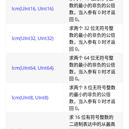
数的最小的非负的公倍
lcm(UInt16, UInt16)
数，当入参有 0 时才返
回 0。
求两个 32 位无符号整
数的最小的非负的公倍
lcm(UInt32, UInt32)
数，当入参有 0 时才返
回 0。
求两个 64 位无符号整
数的最小的非负的公倍
lcm(UInt64, UInt64)
数，当入参有 0 时才返
回 0。
求两个 8 位无符号整数
的最小的非负的公倍
lcm(UInt8, UInt8)
数，当入参有 0 时才返
回 0。
求 16 位有符号整数的
二进制表达中的从最高