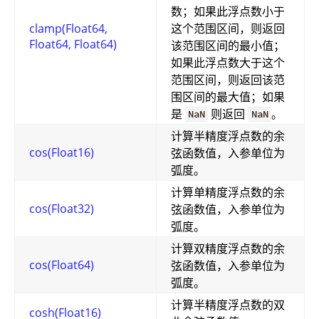
数；如果此浮点数小于
clamp(Float64,
这个范围区间，则返回
Float64, Float64)
该范围区间的最小值；
如果此浮点数大于这个
范围区间，则返回该范
围区间的最大值；如果
是
则返回
。
NaN
NaN
计算半精度浮点数的余
cos(Float16)
弦函数值，入参单位为
弧度。
计算单精度浮点数的余
cos(Float32)
弦函数值，入参单位为
弧度。
计算双精度浮点数的余
cos(Float64)
弦函数值，入参单位为
弧度。
计算半精度浮点数的双
cosh(Float16)