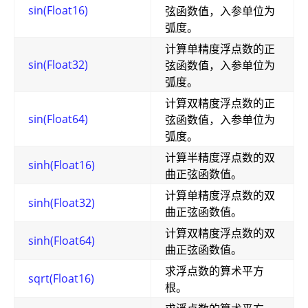
sin(Float16)
弦函数值，入参单位为
弧度。
计算单精度浮点数的正
sin(Float32)
弦函数值，入参单位为
弧度。
计算双精度浮点数的正
sin(Float64)
弦函数值，入参单位为
弧度。
计算半精度浮点数的双
sinh(Float16)
曲正弦函数值。
计算单精度浮点数的双
sinh(Float32)
曲正弦函数值。
计算双精度浮点数的双
sinh(Float64)
曲正弦函数值。
求浮点数的算术平方
sqrt(Float16)
根。