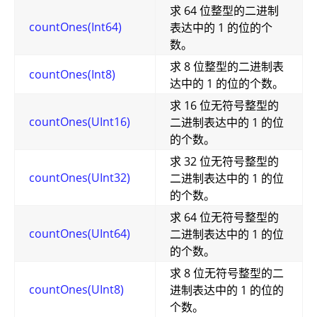
求 64 位整型的二进制
countOnes(Int64)
表达中的 1 的位的个
数。
求 8 位整型的二进制表
countOnes(Int8)
达中的 1 的位的个数。
求 16 位无符号整型的
countOnes(UInt16)
二进制表达中的 1 的位
的个数。
求 32 位无符号整型的
countOnes(UInt32)
二进制表达中的 1 的位
的个数。
求 64 位无符号整型的
countOnes(UInt64)
二进制表达中的 1 的位
的个数。
求 8 位无符号整型的二
countOnes(UInt8)
进制表达中的 1 的位的
个数。