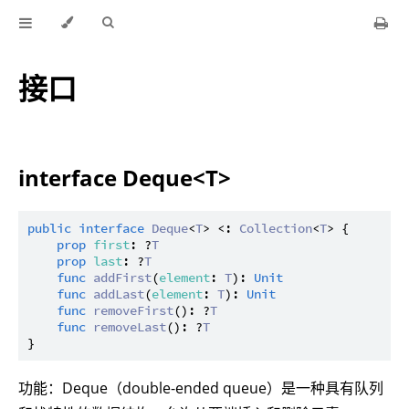
接口
interface Deque<T>
public
interface
Deque
<
T
> <: 
Collection
<
T
> {

prop
first
: ?
T
prop
last
: ?
T
func
addFirst
(
element
: 
T
): 
Unit
func
addLast
(
element
: 
T
): 
Unit
func
removeFirst
(): ?
T
func
removeLast
(): ?
T
功能：Deque（double-ended queue）是一种具有队列