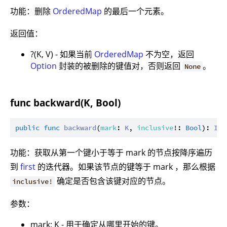
功能：删除
OrderedMap
的最后一个元素。
返回值：
?(K, V) - 如果当前
OrderedMap
不为空，返回
Option
封装的被删除的键值对，否则返回
。
None
func backward(K, Bool)
public
func
backward
(
mark
: 
K
, 
inclusive
!: 
Bool
): 
Ite
功能：获取从第一个键小于等于 mark 的节点按降序遍历
到
first
的迭代器。如果该节点的键等于 mark ，那么根据
确定是否包含该键对应的节点。
inclusive!
参数：
mark: K - 用于确定从哪里开始的键。