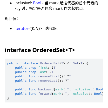
inclusive!:
Bool
- 当 mark 是迭代器的首个元素的
key 时，指定是否包含 mark 作为起始点。
返回值：
Iterator
<(K, V)> - 迭代器。
interface OrderedSet<T>
public
interface
OrderedSet
<
T
> <: 
Set
<
T
> {

public
prop
first
: ?
T
public
prop
last
: ?
T
public
func
removeFirst
(): ?
T
public
func
removeLast
(): ?
T
public
func
backward
(
mark
: 
T
, 
inclusive
!: 
Bool
):
public
func
forward
(
mark
: 
T
, 
inclusive
!: 
Bool
): 