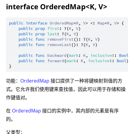
interface OrderedMap<K, V>
public
interface
OrderedMap
<
K
, 
V
> <: 
Map
<
K
, 
V
> {

public
prop
first
: ?(
K
, 
V
)

public
prop
last
: ?(
K
, 
V
)

public
func
removeFirst
(): ?(
K
, 
V
)

public
func
removeLast
(): ?(
K
, 
V
)

public
func
backward
(
mark
: 
K
, 
inclusive
!: 
Bool
):
public
func
forward
(
mark
: 
K
, 
inclusive
!: 
Bool
): 
功能：
OrderedMap
接口提供了一种将键映射到值的方
式。它允许我们使用键来查找值，因此可以用于存储和操
作键值对。
在
OrderedMap
接口的实例中，其内部的元素是有序
的。
父类型：