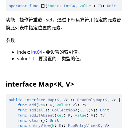
operator
func
 [](
index
: 
Int64
, 
value
!: 
T
): 
Unit
功能：操作符重载 - set，通过下标运算符用指定的元素替
换此列表中指定位置的元素。
参数：
index:
Int64
- 要设置的索引值。
value!: T - 要设置的 T 类型的值。
interface Map<K, V>
public
interface
Map
<
K
, 
V
> <: 
ReadOnlyMap
<
K
, 
V
> {

func
add
(
key
: 
K
, 
value
: 
V
): ?
V
func
add
(
all
!: 
Collection
<(
K
, 
V
)>): 
Unit
func
addIfAbsent
(
key
: 
K
, 
value
: 
V
): ?
V
func
clear
(): 
Unit
func
entryView
(
k
: 
K
): 
MapEntryView
<
K
, 
V
>
