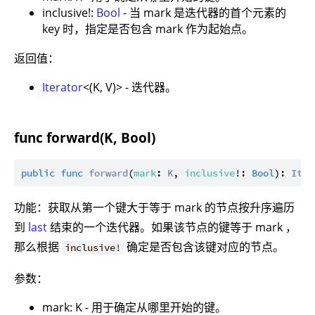
inclusive!:
Bool
- 当 mark 是迭代器的首个元素的
key 时，指定是否包含 mark 作为起始点。
返回值：
Iterator
<(K, V)> - 迭代器。
func forward(K, Bool)
public
func
forward
(
mark
: 
K
, 
inclusive
!: 
Bool
): 
Iter
功能：获取从第一个键大于等于 mark 的节点按升序遍历
到
last
结束的一个迭代器。如果该节点的键等于 mark ，
那么根据
确定是否包含该键对应的节点。
inclusive!
参数：
mark: K - 用于确定从哪里开始的键。