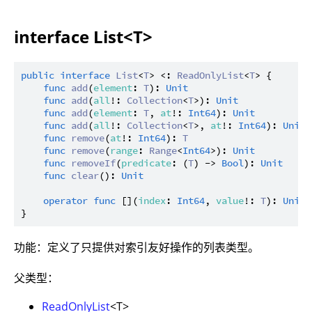
interface List<T>
public
interface
List
<
T
> <: 
ReadOnlyList
<
T
> {

func
add
(
element
: 
T
): 
Unit
func
add
(
all
!: 
Collection
<
T
>): 
Unit
func
add
(
element
: 
T
, 
at
!: 
Int64
): 
Unit
func
add
(
all
!: 
Collection
<
T
>, 
at
!: 
Int64
): 
Unit
func
remove
(
at
!: 
Int64
): 
T
func
remove
(
range
: 
Range
<
Int64
>): 
Unit
func
removeIf
(
predicate
: (
T
) -> 
Bool
): 
Unit
func
clear
(): 
Unit
operator
func
 [](
index
: 
Int64
, 
value
!: 
T
): 
Unit
功能：定义了只提供对索引友好操作的列表类型。
父类型：
ReadOnlyList
<T>