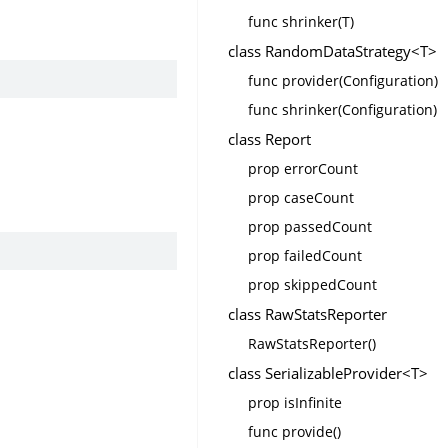
func shrinker(T)
class RandomDataStrategy<T>
func provider(Configuration)
func shrinker(Configuration)
class Report
prop errorCount
prop caseCount
prop passedCount
prop failedCount
prop skippedCount
class RawStatsReporter
RawStatsReporter()
class SerializableProvider<T>
prop isInfinite
func provide()