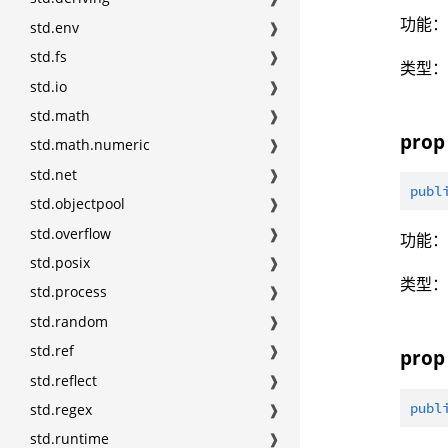
功能
std.env
❱
std.fs
❱
类型
std.io
❱
std.math
❱
prop 
std.math.numeric
❱
std.net
❱
publ
std.objectpool
❱
std.overflow
❱
功能
std.posix
❱
类型
std.process
❱
std.random
❱
std.ref
❱
prop
std.reflect
❱
publ
std.regex
❱
std.runtime
❱