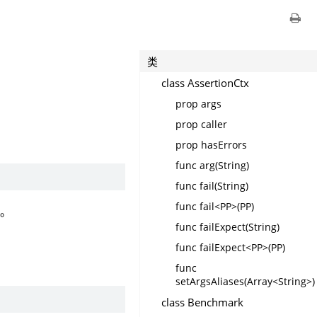
类
class AssertionCtx
prop args
prop caller
prop hasErrors
func arg(String)
func fail(String)
func fail<PP>(PP)
法。
func failExpect(String)
func failExpect<PP>(PP)
func
setArgsAliases(Array<String>)
class Benchmark