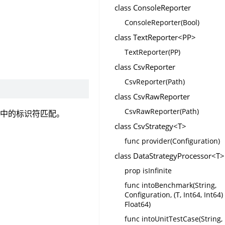
。
class ConsoleReporter
ConsoleReporter(Bool)
class TextReporter<PP>
TextReporter(PP)
class CsvReporter
CsvReporter(Path)
class CsvRawReporter
CsvRawReporter(Path)
表中的标识符匹配。
class CsvStrategy<T>
func provider(Configuration)
class DataStrategyProcessor<T>
prop isInfinite
func intoBenchmark(String,
Configuration, (T, Int64, Int64)
Float64)
func intoUnitTestCase(String,