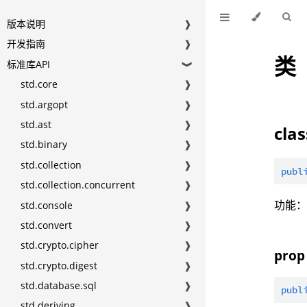
版本说明
❱
开发指南
❱
类
标准库API
❱
std.core
❱
std.argopt
❱
std.ast
❱
cla
std.binary
❱
std.collection
❱
publ
std.collection.concurrent
❱
功能：
std.console
❱
std.convert
❱
std.crypto.cipher
❱
prop
std.crypto.digest
❱
std.database.sql
❱
publ
std.deriving
❱