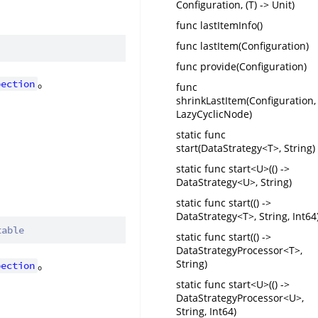
Configuration, (T) -> Unit)
func lastItemInfo()
func lastItem(Configuration)
func provide(Configuration)
。
pection
func
shrinkLastItem(Configuration,
LazyCyclicNode)
static func
start(DataStrategy<T>, String)
static func start<U>(() ->
DataStrategy<U>, String)
static func start(() ->
DataStrategy<T>, String, Int64
table
static func start(() ->
DataStrategyProcessor<T>,
String)
。
pection
static func start<U>(() ->
DataStrategyProcessor<U>,
String, Int64)