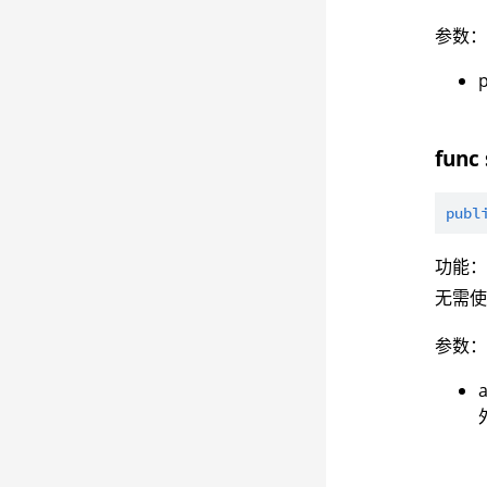
参数
p
func 
publ
功能
无需
参数
a