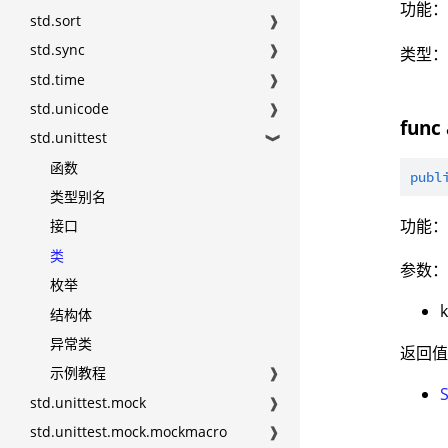
功能
std.sort
❱
std.sync
❱
类型
std.time
❱
std.unicode
❱
func 
std.unittest
❱
函数
publ
类型别名
功能
接口
类
参数
枚举
结构体
异常类
返回
示例教程
❱
S
std.unittest.mock
❱
std.unittest.mock.mockmacro
❱