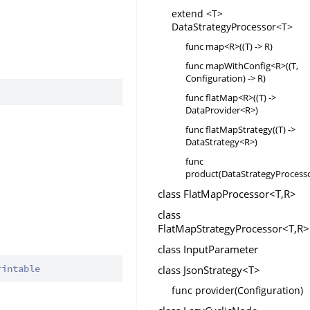
extend <T>
DataStrategyProcessor<T>
func map<R>((T) -> R)
func mapWithConfig<R>((T,
Configuration) -> R)
func flatMap<R>((T) ->
DataProvider<R>)
。
func flatMapStrategy((T) ->
DataStrategy<R>)
func
product(DataStrategyProcess
class FlatMapProcessor<T,R>
class
FlatMapStrategyProcessor<T,R>
class InputParameter
rintable
class JsonStrategy<T>
func provider(Configuration)
。