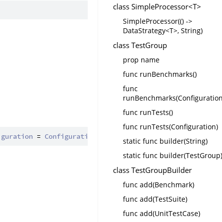
class SimpleProcessor<T>
SimpleProcessor(() ->
DataStrategy<T>, String)
class TestGroup
prop name
func runBenchmarks()
func
runBenchmarks(Configuration
func runTests()
func runTests(Configuration)
iguration
 = 
Configuration
(), 
body
!: () -> 
Unit
): 
Benchma
static func builder(String)
static func builder(TestGroup
class TestGroupBuilder
func add(Benchmark)
func add(TestSuite)
func add(UnitTestCase)