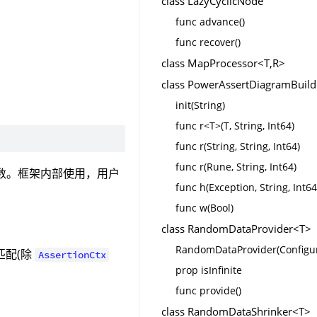
class LazyCyclicNode
func advance()
func recover()
class MapProcessor<T,R>
class PowerAssertDiagramBuild
init(String)
func r<T>(T, String, Int64)
func r(String, String, Int64)
func r(Rune, String, Int64)
数。框架内部使用，用户
func h(Exception, String, Int64
func w(Bool)
class RandomDataProvider<T>
RandomDataProvider(Configur
匹配(除
AssertionCtx
prop isInfinite
func provide()
class RandomDataShrinker<T>