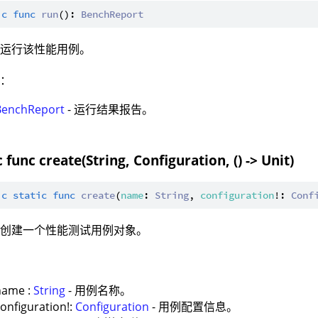
ic
func
run
(): 
BenchReport
：运行该性能用例。
值：
BenchReport
- 运行结果报告。
c func create(String, Configuration, () -> Unit)
ic
static
func
create
(
name
: 
String
, 
configuration
!: 
Conf
：创建一个性能测试用例对象。
：
name :
String
- 用例名称。
onfiguration!:
Configuration
- 用例配置信息。