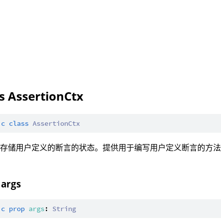
ss AssertionCtx
ic
class
AssertionCtx
存储用户定义的断言的状态。提供用于编写​​用户定义断言的方
 args
ic
prop
args
: 
String