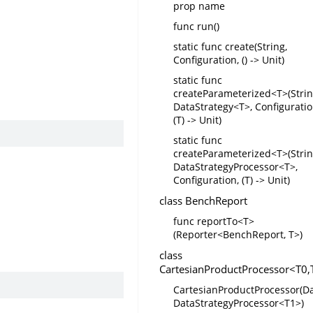
prop name
func run()
static func create(String,
Configuration, () -> Unit)
static func
createParameterized<T>(Strin
DataStrategy<T>, Configuratio
(T) -> Unit)
static func
createParameterized<T>(Strin
DataStrategyProcessor<T>,
Configuration, (T) -> Unit)
class BenchReport
func reportTo<T>
(Reporter<BenchReport, T>)
class
CartesianProductProcessor<T0,
CartesianProductProcessor(Da
DataStrategyProcessor<T1>)