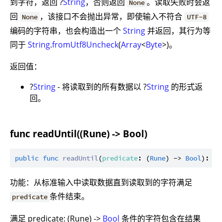
到字符，返回 ?
String
，否则返回
。读取失败时会返
None
回
，该接口不会抛出异常，即使输入不符合
None
UTF-8
编码的字符串，也会构造出一个
String
并返回，其行为等
同于
String
.
fromUtf8Uncheck
(
Array
<
Byte
>)。
返回值：
?
String
- 将读取到的所有数据以 ?
String
的形式返
回。
func readUntil((Rune) -> Bool)
public
func
readUntil
(
predicate
: (
Rune
) -> 
Bool
): ?
S
功能：从标准输入中读取数据直到读取到的字符满足
条件结束。
predicate
满足 predicate: (Rune) ->
Bool
条件的字符包含在结果