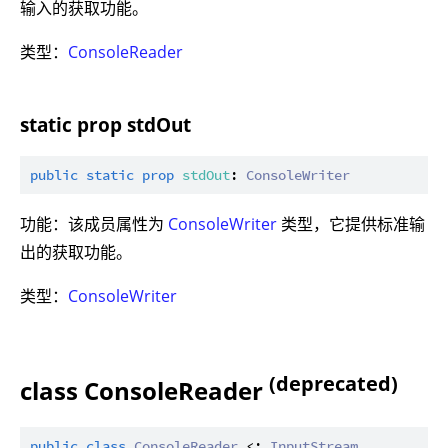
输入的获取功能。
类型：
ConsoleReader
static prop stdOut
public
static
prop
stdOut
: 
ConsoleWriter
功能：该成员属性为
ConsoleWriter
类型，它提供标准输
出的获取功能。
类型：
ConsoleWriter
(deprecated)
class ConsoleReader
public
class
ConsoleReader
 <: 
InputStream