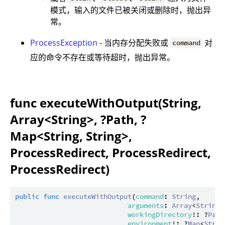
模式，输入的文件已被关闭或删除时，抛出异
常。
ProcessException
- 当内存分配失败或
对
command
应的命令不存在或等待超时，抛出异常。
func executeWithOutput(String,
Array<String>, ?Path, ?
Map<String, String>,
ProcessRedirect, ProcessRedirect,
ProcessRedirect)
public
func
executeWithOutput
(
command
: 
String
,

arguments
: 
Array
<
String
>
workingDirectory
!: ?
Path
environment
!: ?
Map
<
Strin