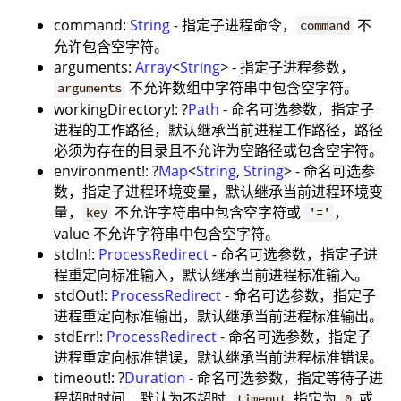
command:
String
- 指定子进程命令，
不
command
允许包含空字符。
arguments:
Array
<
String
> - 指定子进程参数，
不允许数组中字符串中包含空字符。
arguments
workingDirectory!: ?
Path
- 命名可选参数，指定子
进程的工作路径，默认继承当前进程工作路径，路径
必须为存在的目录且不允许为空路径或包含空字符。
environment!: ?
Map
<
String
,
String
> - 命名可选参
数，指定子进程环境变量，默认继承当前进程环境变
量，
不允许字符串中包含空字符或
，
key
'='
value 不允许字符串中包含空字符。
stdIn!:
ProcessRedirect
- 命名可选参数，指定子进
程重定向标准输入，默认继承当前进程标准输入。
stdOut!:
ProcessRedirect
- 命名可选参数，指定子
进程重定向标准输出，默认继承当前进程标准输出。
stdErr!:
ProcessRedirect
- 命名可选参数，指定子
进程重定向标准错误，默认继承当前进程标准错误。
timeout!: ?
Duration
- 命名可选参数，指定等待子进
程超时时间，默认为不超时,
指定为
或
timeout
0