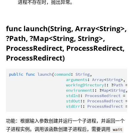
进程不存在时，抛出异常。
func launch(String, Array<String>,
?Path, ?Map<String, String>,
ProcessRedirect, ProcessRedirect,
ProcessRedirect)
public
func
launch
(
command
: 
String
,

arguments
: 
Array
<
String
>,

workingDirectory
!: ?
Path
 = 
N
environment
!: ?
Map
<
String
, 
S
stdIn
!: 
ProcessRedirect
 = 
In
stdOut
!: 
ProcessRedirect
 = 
I
stdErr
!: 
ProcessRedirect
 = 
I
功能：根据输入参数创建并运行一个子进程，并返回一个
子进程实例。调用该函数创建子进程后，需要调用
wait