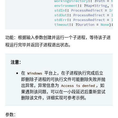
workingDirectory
!: ?
Path
 = 
Non
environment
!: ?
Map
<
String
, 
Str
stdIn
!: 
ProcessRedirect
 = 
Inhe
stdOut
!: 
ProcessRedirect
 = 
Inh
stdErr
!: 
ProcessRedirect
 = 
Inh
timeout
!: ?
Duration
 = 
None
): 
I
功能：根据输入参数创建并运行一个子进程，等待该子进
程运行完毕并返回子进程退出状态。
注意：
在
平台上，在子进程执行完成后立
Windows
即删除子进程的可执行文件可能删除失败并抛
出异常，异常信息为
，如
Access is denied
果遇到该问题，可以在一小段延迟后重新尝试
删除该文件，详细实现可参考示例。
参数：