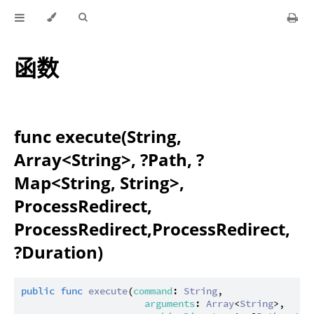
函数
func execute(String,
Array<String>, ?Path, ?
Map<String, String>,
ProcessRedirect,
ProcessRedirect,ProcessRedirect,
?Duration)
public
func
execute
(
command
: 
String
,

arguments
: 
Array
<
String
>,
