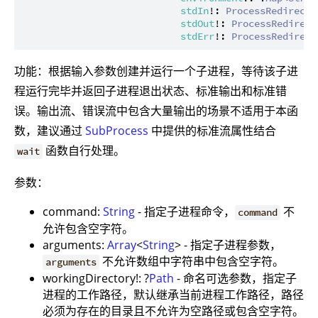
stdIn
!: 
ProcessRedirect
 
stdOut
!: 
ProcessRedirect
stdErr
!: 
ProcessRedirect
功能：根据输入参数创建并运行一个子进程，等待该子进
程运行完毕并返回子进程退出状态、标准输出和标准错
误。输出流、错误流中包含大量输出的场景不适用于本函
数，建议通过
SubProcess
中提供的标准流属性结合
函数自行处理。
wait
参数：
command:
String
- 指定子进程命令，
不
command
允许包含空字符。
arguments:
Array
<
String
> - 指定子进程参数，
不允许数组中字符串中包含空字符。
arguments
workingDirectory!: ?
Path
- 命名可选参数，指定子
进程的工作路径，默认继承当前进程工作路径，路径
必须为存在的目录且不允许为空路径或包含空字符。