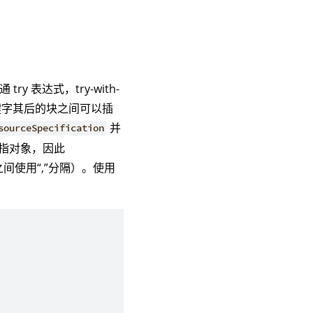
ry 表达式，try-with-
ry 关键字其后的块之间可以插
并
sourceSpecification
即指对象，因此
使用“,”分隔）。使用