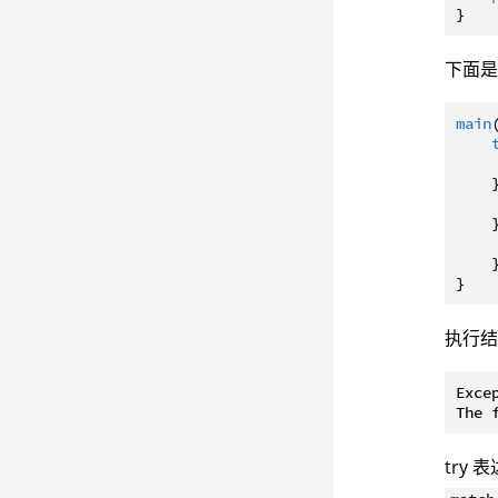
下面是带
main
    
    
    }
执行
Exce
try