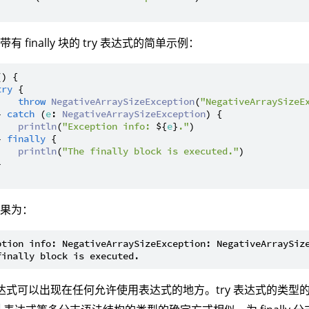
有 finally 块的 try 表达式的简单示例：
() {

try
 {

throw
NegativeArraySizeException
(
"NegativeArraySizeE
} 
catch
 (
e
: 
NegativeArraySizeException
) {

println
(
"Exception info: 
${
e
}
."
)

} 
finally
 {

println
(
"The finally block is executed."
)



结果为：
ption info: NegativeArraySizeException: NegativeArraySize
 表达式可以出现在任何允许使用表达式的地方。try 表达式的类