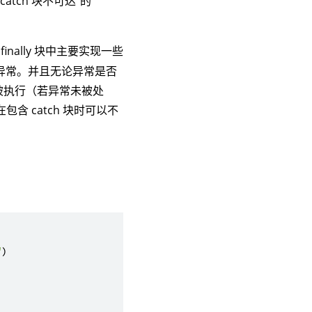
atch 块不可达”的
nally 块中主要实现一些
再抛异常。并且无论异常是否
都会被执行（若异常未被处
在包含 catch 块时可以不
"
)
