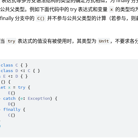
表达式等多分支语法结构的类型的确定方式相似，为 finally
公共父类型。例如下面代码中的 try 表达式和变量
的类型均为
x
finally 分支中的
并不参与公共父类型的计算（若参与，则
C()
。
，当
表达式的值没有被使用时，其类型为
，不要求各
try
Unit
。
class
C
class
D
 <: 
C
s
E
 <: 
D
 () {

let
x
 = 
try
 {

E
()

} 
catch
 (
e
: 
Exception
) {

D
()

} 
finally
 {

C
()



0