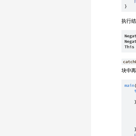
执行
Nega
Nega
catch
块中
main
    
    }