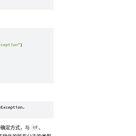
xception"
)

Exception.

型的确定方式，与
、
if