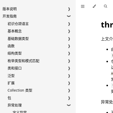
版本说明
❱
开发指南
❱
t
初识仓颉语言
❱
基本概念
❱
基础数据类型
❱
上文
函数
❱
结构类型
❱
枚举类型和模式匹配
❱
类和接口
❱
泛型
❱
扩展
❱
Collection 类型
❱
包
❱
异常
异常处理
❱
定义异常