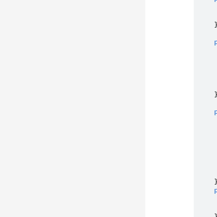
    }
    
     
    }
    
     
    }
    }