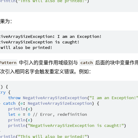
println
(
"This will also be printed!"
)

结果为：
tiveArraySizeException: I am an Exception!

tiveArraySizeException is caught!

中引入的变量作用域级别与
后面的块中变量作用域
Pattern
catch
再次引入相同名字会触发重定义错误。例如：
() {

try
 {

throw
NegativeArraySizeException
(
"I am an Exception!
} 
catch
 (
e
: 
NegativeArraySizeException
) {

println
(
e
)

let
e
 = 
0
// Error, redefinition
println
(
e
)

println
(
"NegativeArraySizeException is caught!"
)



println
(
"This will also be printed!"
)
