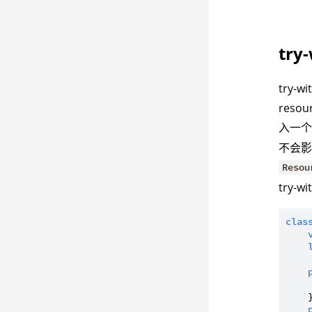
try
try-
reso
入一
不会影
Resou
try-
clas
    }