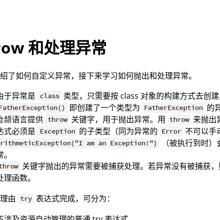
hrow 和处理异常
介绍了如何自定义异常，接下来学习如何抛出和处理异常。
由于异常是
类型，只需要按 class 对象的构建方式去
class
即创建了一个类型为
的
FatherException()
FatherException
仓颉语言提供
关键字，用于抛出异常。用
来抛出
throw
throw
达式必须是
的子类型（同为异常的
不可以手
Exception
Error
（被执行到时）
ArithmeticException("I am an Exception!")
常。
关键字抛出的异常需要被捕获处理。若异常没有被捕获，
throw
处理函数。
处理由
表达式完成，可分为：
try
不涉及资源自动管理的普通 try 表达式。