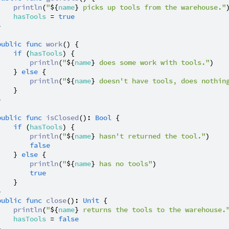
println
(
"
${
name
}
 picks up tools from the warehouse."
)
hasTools
 = 
true


public
func
work
() {

if
 (
hasTools
) {

println
(
"
${
name
}
 does some work with tools."
)

    } 
else
 {

println
(
"
${
name
}
 doesn't have tools, does nothin
   }



public
func
isClosed
(): 
Bool
 {

if
 (
hasTools
) {

println
(
"
${
name
}
 hasn't returned the tool."
)

false
    } 
else
 {

println
(
"
${
name
}
 has no tools"
)

true
   }



public
func
close
(): 
Unit
 {

println
(
"
${
name
}
 returns the tools to the warehouse.
hasTools
 = 
false

