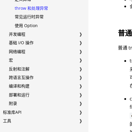
throw 和处理异常
常见运行时异常
使用 Option
普通
并发编程
❱
基础 I/O 操作
❱
普通 t
网络编程
❱
宏
❱
反射和注解
❱
跨语言互操作
❱
编译和构建
❱
部署和运行
❱
附录
❱
标准库API
❱
工具
❱