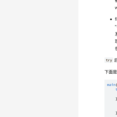
try
下面是
main
    
    }