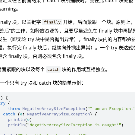
被定义在它前面的某个 catch 块所捕获时，会在此 catch 块处报“c
warning。
finally 块，以关键字
开始，后面紧跟一个块。原则上，fi
finally
“善后”的工作，如释放资源等，且要尽量避免在 finally 块中
发生（即无论 try 块中是否抛出异常），finally 块内的内容
理，执行完 finally 块后，继续向外抛出异常）。一个 try 表达式
包含 finally 块，否则必须包含 finally 块。
后面紧跟的块以及每个
块的作用域互相独立。
catch
一个只有 try 块和 catch 块的简单示例：
() {

try
 {

throw
NegativeArraySizeException
(
"I am an Exception!
} 
catch
 (
e
: 
NegativeArraySizeException
) {

println
(
e
)

println
(
"NegativeArraySizeException is caught!"
)


