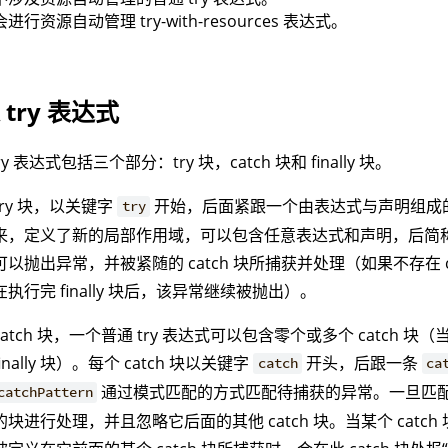
会进行资源自动管理 try-with-resources 表达式。
 try 表达式
ry 表达式包括三个部分：try 块，catch 块和 finally 块。
try 块，以关键字
开始，后面紧跟一个由表达式与声明组成
try
来，定义了新的局部作用域，可以包含任意表达式和声明，后简称“块
可以抛出异常，并被紧随的 catch 块所捕获并处理（如果不存在 c
在执行完 finally 块后，该异常继续被抛出）。
catch 块，一个普通 try 表达式可以包含零个或多个 catch 块（
finally 块）。每个 catch 块以关键字
开头，后跟一条
catch
ca
通过模式匹配的方式匹配待捕获的异常。一旦匹
catchPattern
的块进行处理，并且忽略它后面的其他 catch 块。当某个 catc