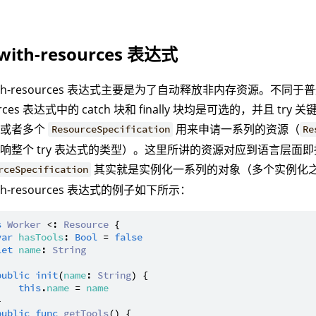
-with-resources 表达式
with-resources 表达式主要是为了自动释放非内存资源。不同于普通 t
urces 表达式中的 catch 块和 finally 块均是可选的，并且 t
个或者多个
用来申请一系列的资源（
ResourceSpecification
Re
响整个 try 表达式的类型）。这里所讲的资源对应到语言层面
其实就是实例化一系列的对象（多个实例化之间
rceSpecification
with-resources 表达式的例子如下所示：
s
Worker
 <: 
Resource
 {

var
hasTools
: 
Bool
 = 
false
let
name
: 
String
public
init
(
name
: 
String
) {

this
.
name
 = 
name


public
func
getTools
() {
