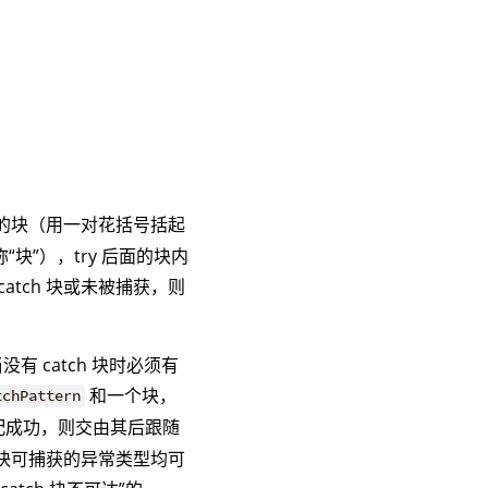
的块（用一对花括号括起
”），try 后面的块内
atch 块或未被捕获，则
当没有 catch 块时必须有
和一个块，
tchPattern
配成功，则交由其后跟随
h 块可捕获的异常类型均可