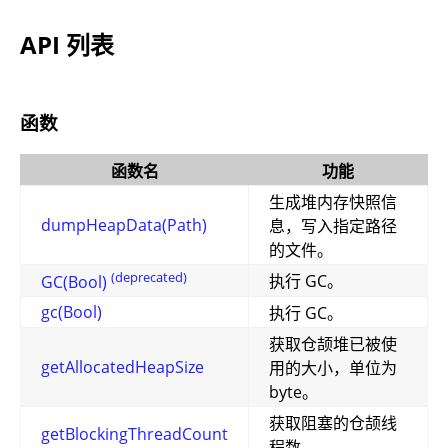
API 列表
函数
函数名
功能
生成堆内存快照信
dumpHeapData(Path)
息，写入指定路径
的文件。
(deprecated)
执行 GC。
GC(Bool)
gc(Bool)
执行 GC。
获取仓颉堆已被使
getAllocatedHeapSize
用的大小，单位为
byte。
获取阻塞的仓颉线
getBlockingThreadCount
程数。