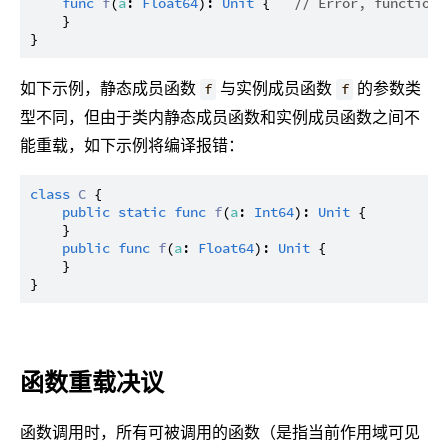
func
f
(
a
: 
Float64
): 
Unit
 {   
// Error, functions
    }

如下示例，静态成员函数
与实例成员函数
的参数类
f
f
型不同，但由于类内静态成员函数和实例成员函数之间不
能重载，如下示例将编译报错：
class
C
 {

public
static
func
f
(
a
: 
Int64
): 
Unit
 {

    }

public
func
f
(
a
: 
Float64
): 
Unit
 {

    }

函数重载决议
函数调用时，所有可被调用的函数（是指当前作用域可见