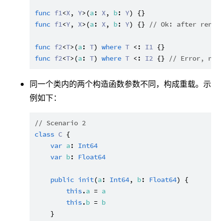
func
f1
<
X
, 
Y
>(
a
: 
X
, 
b
: 
Y
func
f1
<
Y
, 
X
>(
a
: 
X
, 
b
: 
Y
) {} 
// Ok: after renam
func
f2
<
T
>(
a
: 
T
) 
where
T
 <: 
I1
func
f2
<
T
>(
a
: 
T
) 
where
T
 <: 
I2
 {} 
// Error, not
同一个类内的两个构造函数参数不同，构成重载。示
例如下：
// Scenario 2
class
C
 {

var
a
: 
Int64
var
b
: 
Float64
public
init
(
a
: 
Int64
, 
b
: 
Float64
) {

this
.
a
 = 
a
this
.
b
 = 
b
    }
