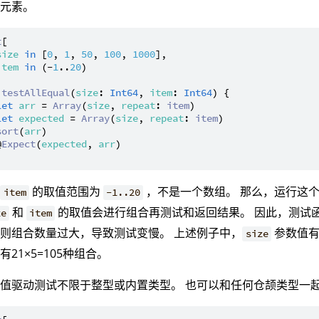
的元素。
t
[

size
in
 [
0
, 
1
, 
50
, 
100
, 
1000
],

item
in
 (-
1
..
20
)

testAllEqual
(
size
: 
Int64
, 
item
: 
Int64
) {

let
arr
 = 
Array
(
size
, 
repeat
: 
item
)

let
expected
 = 
Array
(
size
, 
repeat
: 
item
)

sort
(
arr
)

@
Expect
(
expected
, 
arr
)

，
的取值范围为
，不是一个数组。 那么，运行这个
item
-1..20
和
的取值会进行组合再测试和返回结果。 因此，测试
ze
item
则组合数量过大，导致测试变慢。 上述例子中，
参数值有
size
有21×5=105种组合。
值驱动测试不限于整型或内置类型。 也可以和任何仓颉类型一起