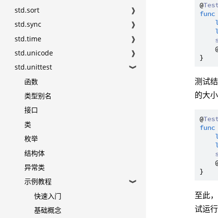
@
Tes
std.sort
❱
func
std.sync
❱
std.time
❱
    
std.unicode
❱
std.unittest
❱
测试结
函数
的大
类型别名
接口
@
Tes
类
func
枚举
结构体
    
异常类
示例教程
❱
至此，
快速入门
试运行
基础概念