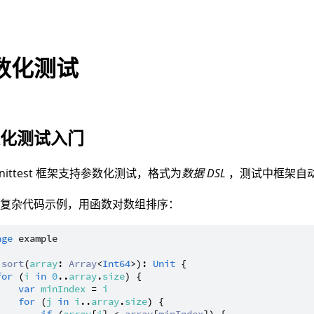
数化测试
数化测试入门
unittest 框架支持参数化测试，格式为
数据 DSL
，测试中框架自
为复杂代码示例，用函数对数组排序：
age
example
sort
(
array
: 
Array
<
Int64
>): 
Unit
 {

for
 (
i
in
0
..
array
.
size
) {

var
minIndex
 = 
i
for
 (
j
in
i
..
array
.
size
) {
