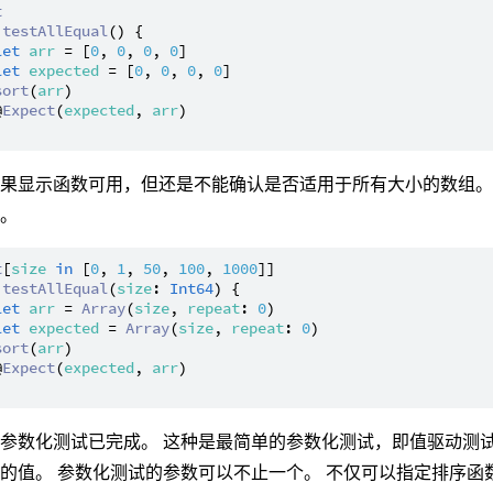
t
testAllEqual
() {

let
arr
 = [
0
, 
0
, 
0
, 
0
]

let
expected
 = [
0
, 
0
, 
0
, 
0
]

sort
(
arr
)

@
Expect
(
expected
, 
arr
)

果显示函数可用，但还是不能确认是否适用于所有大小的数组。
小。
t
[
size
in
 [
0
, 
1
, 
50
, 
100
, 
1000
testAllEqual
(
size
: 
Int64
) {

let
arr
 = 
Array
(
size
, 
repeat
: 
0
)

let
expected
 = 
Array
(
size
, 
repeat
: 
0
)

sort
(
arr
)

@
Expect
(
expected
, 
arr
)

参数化测试已完成。 这种是最简单的参数化测试，即值驱动测
的值。 参数化测试的参数可以不止一个。 不仅可以指定排序函