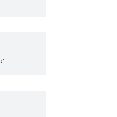


)`


