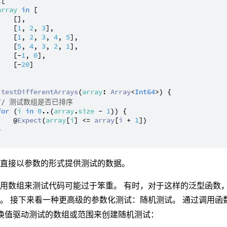
t
[

array
in
 [

   [],

    [
1
, 
2
, 
3
],

    [
1
, 
2
, 
3
, 
4
, 
5
],

    [
5
, 
4
, 
3
, 
2
, 
1
],

    [-
1
, 
0
],

    [-
20
]



testDifferentArrays
(
array
: 
Array
<
Int64
>) {

// 测试数组是否已排序
for
 (
i
in
0
..(
array
.
size
 - 
1
)) {

    @
Expect
(
array
[
i
] <= 
array
[
i
 + 
1
])



，直接以参数的形式提供测试的数据。
用数组来测试代码可能过于笨重。 有时，对于这样的泛型函数
。 接下来看一种更高级的参数化测试：随机测试。 通过调用函
换值驱动测试的数组或范围来创建随机测试：