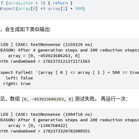
if
 (
array
.
size
 < 
2
) { 
return
 }

@
Expect
(
array
[
0
] <= 
array
[
1
] + 
500
)

，会生成如下类似输出:
ILED ] CASE: testNonsense (1159229 ns)

REASON: After 4 generation steps and 200 reduction steps:
    array = [0, -453923686263, 0]

with randomSeed = 1702373121372171563

Expect Failed: `(array [ 0 ] <= array [ 1 ] + 500 == true
   left: false

可见，数组
测试失败。 再运行一次：
[0, -453923686263, 0]
ILED ] CASE: testNonsense (1904718 ns)

REASON: After 5 generation steps and 200 reduction steps:
    array = [0, -1196768422]

with randomSeed = 1702373320782980551
