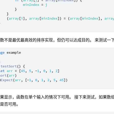
if
 (
array
[
j
] < 
array
[
minIndex
]) {

minIndex
 = 
j
       }

   }

    (
array
[
i
], 
array
[
minIndex
]) = (
array
[
minIndex
], 
arra


数不是最优最高效的排序实现，但仍可以达成目的。 来测试一
age
example
t
testSort
() {

let
arr
 = [
45
, 
5
, -
1
, 
0
, 
1
, 
2
]

sort
(
arr
)

@
Expect
(
arr
, [-
1
, 
0
, 
1
, 
2
, 
5
, 
45
])

果显示，函数在单个输入的情况下可用。 接下来测试，如果数
还是否可用。