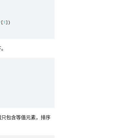
y
[
i
])

下。
组只包含等值元素，排序