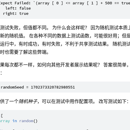
Expect Failed: `(array [ 0 ] <= array [ 1 ] + 500 == true
   left: false

测试失败，但值都不同。 为什么会这样呢？ 因为随机测试本质
新的随机值。 在各种不同的数据上测试函数，可能很好用；但
运行中，有时成功，有时失败，不利于共享测试结果。 随机测
用时也需要了解这些弊端。
果每次都不一样，如何向其他开发者展示结果呢？ 答案很简单
中：
提供了一个
随机种子
，可以在测试中用作配置项。 改写测试如下
t
[

array
in
random
()
