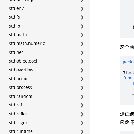
std.env
❱
     
     
std.fs
❱
    
std.io
❱
    }
std.math
❱
std.math.numeric
❱
这个函
std.net
❱
std.objectpool
❱
pack
std.overflow
❱
@
Tes
func
std.posix
❱
std.process
❱
    
std.random
❱
std.ref
❱
测试结
std.reflect
❱
函数
std.regex
❱
std.runtime
❱