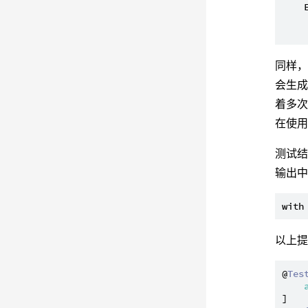
    
    
同样，
会生成
着多次
在使
测试结
输出
以上
@
Tes
]
