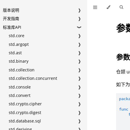
版本说明
❱
开发指南
❱
参
标准库API
❱
std.core
❱
std.argopt
❱
std.ast
❱
参
std.binary
❱
std.collection
❱
仓颉 
std.collection.concurrent
❱
如下
std.console
❱
std.convert
❱
pack
std.crypto.cipher
❱
func
std.crypto.digest
❱
std.database.sql
❱
std.deriving
❱