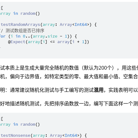
t
[

array
in
random
()

testRandomArrays
(
array
: 
Array
<
Int64
>) {

// 测试数组是否已排序
for
 (
i
in
0
..(
array
.
size
 - 
1
)) {

    @
Expect
(
array
[
i
] <= 
array
[
i
 + 
1
])



试本质上是生成大量完全随机的数值（默认为200个），用这些
随机，偏向于边界值，如特定类型的零、最大值和最小值、空集
注明：通常建议随机化测试与手工编写的测试
混用
，实践表明可
更好地描述随机测试，先把排序函数放一边，编写下面这样一个
t
[

array
in
random
()

testNonsense
(
array
: 
Array
<
Int64
>) {
