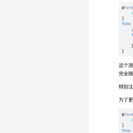
@
Tes
func
    
    }
这个测
完全
特别
为了
@
Tes
func