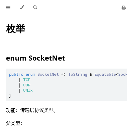
枚举
enum SocketNet
public
enum
SocketNet
 <: 
ToString
 & 
Equatable
<
Socket
    | 
TCP
    | 
UDP
    | 
UNIX
功能：传输层协议类型。
父类型：