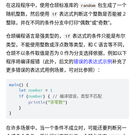
在这段程序中，使用仓颉标准库的
包生成了一个
random
随机整数，然后使用
表达式判断这个整数是否能被 2
if
整除，并在不同的条件分支中打印“偶数”或“奇数”。
仓颉编程语言是强类型的，
表达式的条件只能是布尔
if
类型，不能使用整数或浮点数等类型，和 C 语言等不同，
仓颉不以条件取值是否为 0 作为分支选择依据，例如以下
程序将编译报错（此外，后文的
错误的表达式示例
补充了
更多错误的表达式用例场景，可对比参照）：
main
() {

let
number
 = 
1
if
 (
number
) { 
// 编译错误，类型不匹配
println
(
"非零数"
)

    }

在许多场景中，当一个条件不成立时，可能还要判断另一