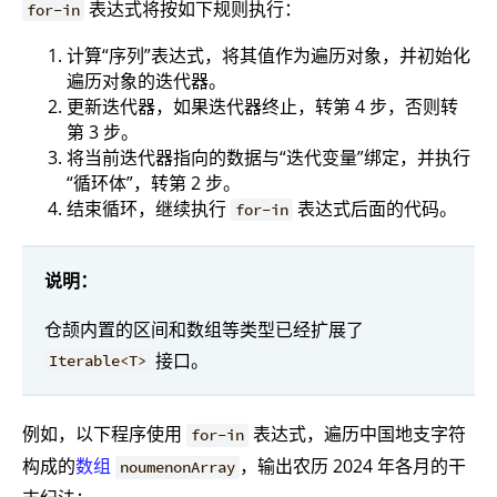
表达式将按如下规则执行：
for-in
计算“序列”表达式，将其值作为遍历对象，并初始化
遍历对象的迭代器。
更新迭代器，如果迭代器终止，转第 4 步，否则转
第 3 步。
将当前迭代器指向的数据与“迭代变量”绑定，并执行
“循环体”，转第 2 步。
结束循环，继续执行
表达式后面的代码。
for-in
说明：
仓颉内置的区间和数组等类型已经扩展了
接口。
Iterable<T>
例如，以下程序使用
表达式，遍历中国地支字符
for-in
构成的
数组
，输出农历 2024 年各月的干
noumenonArray