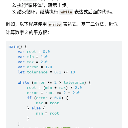
执行“循环体”，转第 1 步。
结束循环，继续执行
表达式后面的代码。
while
例如，以下程序使用
表达式，基于二分法，近似
while
计算数字 2 的平方根：
main
() {

var
root
 = 
0.0
var
min
 = 
1.0
var
max
 = 
2.0
var
error
 = 
1.0
let
tolerance
 = 
0.1
 ** 
10
while
 (
error
 ** 
2
 > 
tolerance
) {

root
 = (
min
 + 
max
) / 
2.0
error
 = 
root
 ** 
2
 - 
2.0
if
 (
error
 > 
0.0
) {

max
 = 
root
        } 
else
 {

min
 = 
root
        }

    }
