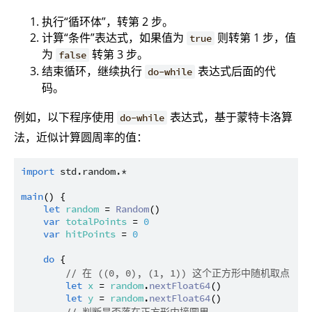
执行“循环体”，转第 2 步。
计算“条件”表达式，如果值为
则转第 1 步，值
true
为
转第 3 步。
false
结束循环，继续执行
表达式后面的代
do-while
码。
例如，以下程序使用
表达式，基于蒙特卡洛算
do-while
法，近似计算圆周率的值：
import
std.random.*
main
() {

let
random
 = 
Random
()

var
totalPoints
 = 
0
var
hitPoints
 = 
0
do
 {

// 在 ((0, 0), (1, 1)) 这个正方形中随机取点
let
x
 = 
random
.
nextFloat64
()

let
y
 = 
random
.
nextFloat64
()
