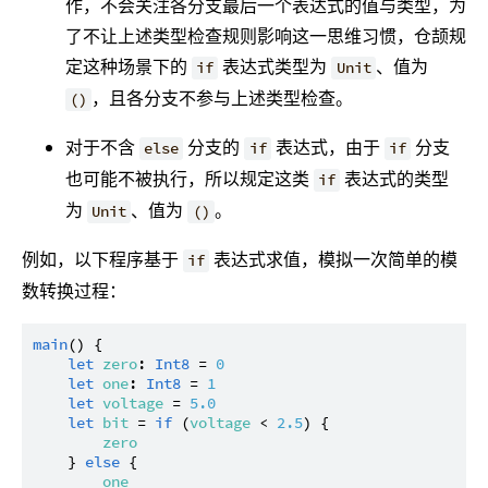
作，不会关注各分支最后一个表达式的值与类型，为
了不让上述类型检查规则影响这一思维习惯，仓颉规
定这种场景下的
表达式类型为
、值为
if
Unit
，且各分支不参与上述类型检查。
()
对于不含
分支的
表达式，由于
分支
else
if
if
也可能不被执行，所以规定这类
表达式的类型
if
为
、值为
。
Unit
()
例如，以下程序基于
表达式求值，模拟一次简单的模
if
数转换过程：
main
() {

let
zero
: 
Int8
 = 
0
let
one
: 
Int8
 = 
1
let
voltage
 = 
5.0
let
bit
 = 
if
 (
voltage
 < 
2.5
) {

zero
    } 
else
 {

one