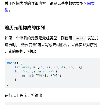
关于区间类型的详细内容，请参见基本数据类型
区间类
型
。
遍历元组构成的序列
如果一个序列的元素是元组类型，则使用
表达式
for-in
遍历时，“迭代变量”可以写成元组形式，以此实现对序列
元素的解构，例如：
main
() {

let
array
 = [(
1
, 
2
), (
3
, 
4
), (
5
, 
6
)]

for
 ((
x
, 
y
) 
in
array
) {

println
(
"
${
x
}
, 
${
y
}
"
)

    }

运行以上程序，将输出：