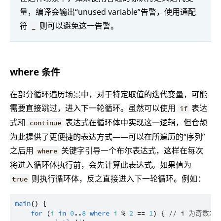
量，编译会输出“unused variable”告警，使用通配
符
则可以避免这一告警。
_
where 条件
在部分循环遍历场景中，对于特定取值的迭代变量，可能
需要直接跳过，进入下一轮循环。虽然可以使用
表达
if
式和
表达式在循环体中实现这一逻辑，但仓颉
continue
为此提供了更便捷的表达方式——可以在所遍历的“序列”
之后用
关键字引导一个布尔表达式，这样在每次
where
将进入循环体执行前，会先计算此表达式。如果值为
则执行循环体，反之直接进入下一轮循环。例如：
true
main
() {

for
 (
i
in
0
..
8
where
i
 % 
2
 == 
1
) { 
// i 为奇数