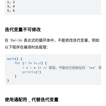
1, 2

3, 4

迭代变量不可修改
在
表达式的循环体中，不能修改迭代变量，例如
for-in
以下程序在编译时会报错：
main
() {

for
 (
i
in
0
..
5
) {

i
 = 
i
 * 
10
// 错误，不能对已初始化的 `let` 常
println
(
i
)

    }

使用通配符 _ 代替迭代变量