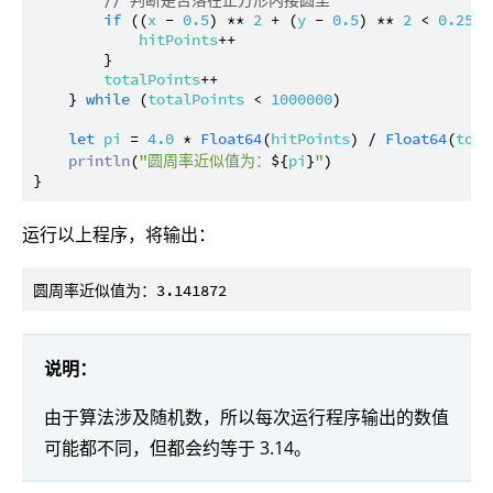
// 判断是否落在正方形内接圆里
if
 ((
x
 - 
0.5
) ** 
2
 + (
y
 - 
0.5
) ** 
2
 < 
0.25
) {
hitPoints
++

        }

totalPoints
++

    } 
while
 (
totalPoints
 < 
1000000
)

let
pi
 = 
4.0
 * 
Float64
(
hitPoints
) / 
Float64
(
tota
println
(
"圆周率近似值为：
${
pi
}
"
)

运行以上程序，将输出：
说明：
由于算法涉及随机数，所以每次运行程序输出的数值
可能都不同，但都会约等于 3.14。