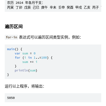
农历 2024 年各月干支：

遍历区间
表达式可以遍历区间类型实例，例如：
for-in
main
() {

var
sum
 = 
0
for
 (
i
in
1
..=
100
) {

sum
 += 
i
    }

println
(
sum
)

运行以上程序，将输出：