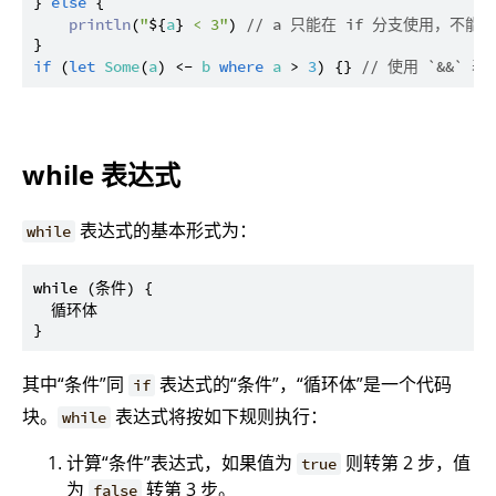
} 
else
 {

println
(
"
${
a
}
 < 3"
) 
// a 只能在 if 分支使用，不能在
if
 (
let
Some
(
a
) <- 
b
where
a
 > 
3
) {} 
// 使用 `&&` 
while 表达式
表达式的基本形式为：
while
while (条件) {

  循环体

其中“条件”同
表达式的“条件”，“循环体”是一个代码
if
块。
表达式将按如下规则执行：
while
计算“条件”表达式，如果值为
则转第 2 步，值
true
为
转第 3 步。
false