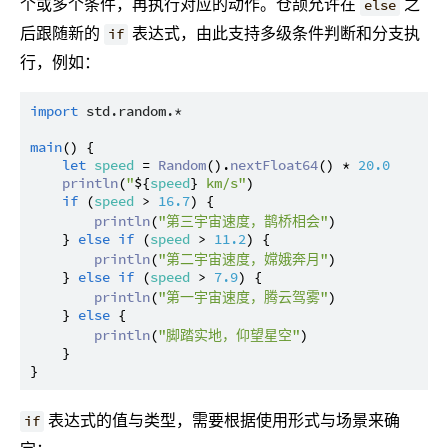
个或多个条件，再执行对应的动作。仓颉允许在
之
else
后跟随新的
表达式，由此支持多级条件判断和分支执
if
行，例如：
import
std.random.*
main
() {

let
speed
 = 
Random
().
nextFloat64
() * 
20.0
println
(
"
${
speed
}
 km/s"
)

if
 (
speed
 > 
16.7
) {

println
(
"第三宇宙速度，鹊桥相会"
)

    } 
else
if
 (
speed
 > 
11.2
) {

println
(
"第二宇宙速度，嫦娥奔月"
)

    } 
else
if
 (
speed
 > 
7.9
) {

println
(
"第一宇宙速度，腾云驾雾"
)

    } 
else
 {

println
(
"脚踏实地，仰望星空"
)

    }

表达式的值与类型，需要根据使用形式与场景来确
if