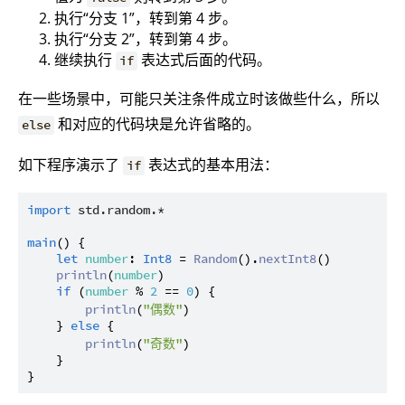
执行“分支 1”，转到第 4 步。
执行“分支 2”，转到第 4 步。
继续执行
表达式后面的代码。
if
在一些场景中，可能只关注条件成立时该做些什么，所以
和对应的代码块是允许省略的。
else
如下程序演示了
表达式的基本用法：
if
import
std.random.*
main
() {

let
number
: 
Int8
 = 
Random
().
nextInt8
()

println
(
number
)

if
 (
number
 % 
2
 == 
0
) {

println
(
"偶数"
)

    } 
else
 {

println
(
"奇数"
)

    }
