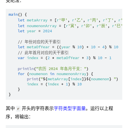
支纪法：
main
() {

let
metaArray
 = [
r
'甲'
, 
r
'乙'
, 
r
'丙'
, 
r
'丁'
, 
r
'戊
let
noumenonArray
 = [
r
'寅'
, 
r
'卯'
, 
r
'辰'
, 
r
'巳'
, 
let
year
 = 
2024
// 年份对应的天干索引
let
metaOfYear
 = ((
year
 % 
10
) + 
10
 - 
4
) % 
10
// 此年首月对应的天干索引
var
index
 = (
2
 * 
metaOfYear
 + 
3
) % 
10
 - 
1
println
(
"农历 2024 年各月干支："
)

for
 (
noumenon
in
noumenonArray
) {

print
(
"
${
metaArray
[
index
]}
${
noumenon
}
 "
)

index
 = (
index
 + 
1
) % 
10
    }

其中
开头的字符表示
字符类型字面量
。运行以上程
r
序，将输出：