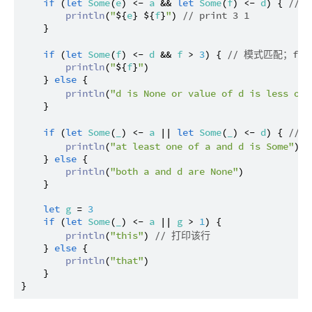
if
 (
let
Some
(
e
) <- 
a
 && 
let
Some
(
f
) <- 
d
) { 
//
println
(
"
${
e
}
${
f
}
"
) 
// print 3 1
    }

if
 (
let
Some
(
f
) <- 
d
 && 
f
 > 
3
) { 
// 模式匹配；f =
println
(
"
${
f
}
"
)

    } 
else
 {

println
(
"d is None or value of d is less or 
    }

if
 (
let
Some
(
_
) <- 
a
 || 
let
Some
(
_
) <- 
d
) { 
//
println
(
"at least one of a and d is Some"
) 
    } 
else
 {

println
(
"both a and d are None"
)

    }

let
g
 = 
3
if
 (
let
Some
(
_
) <- 
a
 || 
g
 > 
1
) {

println
(
"this"
) 
// 打印该行
    } 
else
 {

println
(
"that"
)

    }
