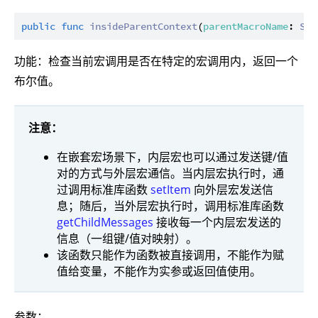
public
func
insideParentContext
(
parentMacroName
: 
Str
功能：检查当前宏调用是否在特定的宏调用内，返回一个
布尔值。
注意：
在嵌套宏场景下，内层宏也可以通过发送键/值
对的方式与外层宏通信。当内层宏执行时，通
过调用标准库函数
setItem
向外层宏发送信
息；随后，当外层宏执行时，调用标准库函数
getChildMessages
接收每一个内层宏发送的
信息（一组键/值对映射）。
该函数只能作为函数被直接调用，不能作为赋
值给变量，不能作为实参或返回值使用。
参数：