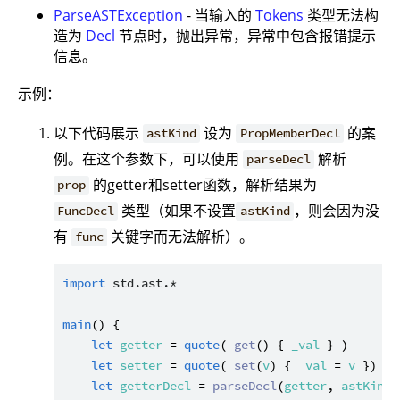
ParseASTException
- 当输入的
Tokens
类型无法构
造为
Decl
节点时，抛出异常，异常中包含报错提示
信息。
示例：
以下代码展示
设为
的案
astKind
PropMemberDecl
例。在这个参数下，可以使用
解析
parseDecl
的getter和setter函数，解析结果为
prop
类型（如果不设置
，则会因为没
FuncDecl
astKind
有
关键字而无法解析）。
func
import
std.ast.*
main
() {

let
getter
 = 
quote
( 
get
() { 
_val
 } )

let
setter
 = 
quote
( 
set
(
v
) { 
_val
 = 
v
 })

let
getterDecl
 = 
parseDecl
(
getter
, 
astKind
: