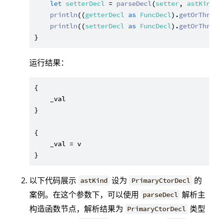
let
setterDecl
 = 
parseDecl
(
setter
, 
astKind
:
println
((
getterDecl
as
FuncDecl
).
getOrThrow
println
((
setterDecl
as
FuncDecl
).
getOrThrow
运行结果：
{

    _val

}

{

    _val = v

以下代码展示
设为
的
astKind
PrimaryCtorDecl
案例。在这个参数下，可以使用
解析主
parseDecl
构造函数节点，解析结果为
类型
PrimaryCtorDecl