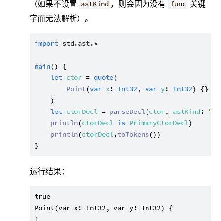
（如果不设置
，则会因为没有
关键
astKind
func
字而无法解析）。
import
std.ast.*
main
() {

let
ctor
 = 
quote
(

Point
(
var
x
: 
Int32
, 
var
y
: 
Int32
) {}

    )

let
ctorDecl
 = 
parseDecl
(
ctor
, 
astKind
: 
"Pr
println
(
ctorDecl
is
PrimaryCtorDecl
)

println
(
ctorDecl
.
toTokens
())

运行结果：
true

Point(var x: Int32, var y: Int32) {
