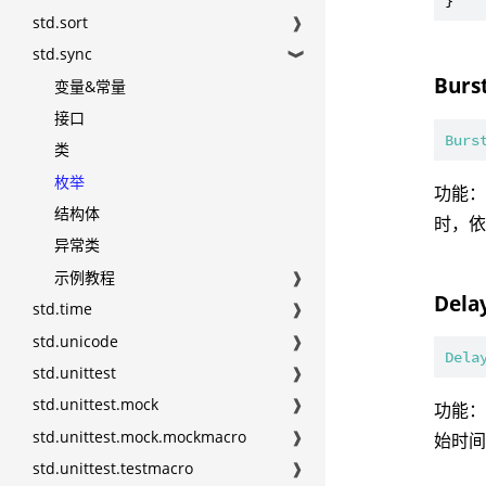
std.sort
❱
std.sync
❱
Burs
变量&常量
接口
Burs
类
枚举
功能
结构体
时，
异常类
示例教程
❱
Dela
std.time
❱
std.unicode
❱
Dela
std.unittest
❱
std.unittest.mock
❱
功能
std.unittest.mock.mockmacro
❱
始时间
std.unittest.testmacro
❱