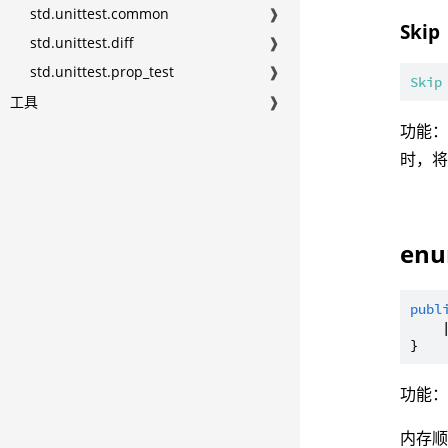
std.unittest.common
❱
Skip
std.unittest.diff
❱
std.unittest.prop_test
❱
Skip
工具
❱
功能
时，
enu
publ
    
功能
内存顺