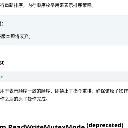
进行重新排序，内存顺序枚举用来表示排序策略。
意：
来版本即将废弃。
st
st
：用于表示顺序一致的顺序，即禁止了指令重排，确保该原子操
操作之后的原子操作完成。
(deprecated)
m ReadWriteMutexMode