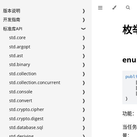
版本说明
❱
开发指南
❱
枚
标准库API
❱
std.core
❱
std.argopt
❱
std.ast
❱
enu
std.binary
❱
std.collection
❱
publ
    
std.collection.concurrent
❱
    
std.console
❱
    
std.convert
❱
std.crypto.cipher
❱
功能
std.crypto.digest
❱
当任
std.database.sql
❱
景：
std.deriving
❱