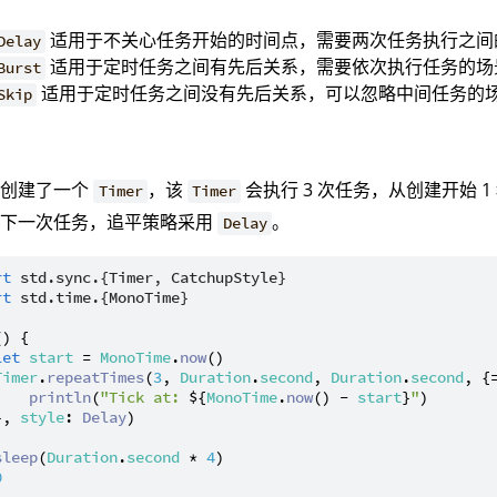
适用于不关心任务开始的时间点，需要两次任务执行之间
Delay
适用于定时任务之间有先后关系，需要依次执行任务的场
Burst
适用于定时任务之间没有先后关系，可以忽略中间任务的
Skip
：
例创建了一个
，该
会执行 3 次任务，从创建开始 1
Timer
Timer
行下一次任务，追平策略采用
。
Delay
rt
std.sync.{Timer, CatchupStyle}
rt
std.time.{MonoTime}
() {

let
start
 = 
MonoTime
.
now
()

Timer
.
repeatTimes
(
3
, 
Duration
.
second
, 
Duration
.
second
, {=
println
(
"Tick at: 
${
MonoTime
.
now
() - 
start
}
"
)

}, 
style
: 
Delay
)

sleep
(
Duration
.
second
 * 
4
)

0