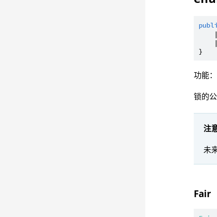
publ
    
    
功能
锁的
注
未
Fair