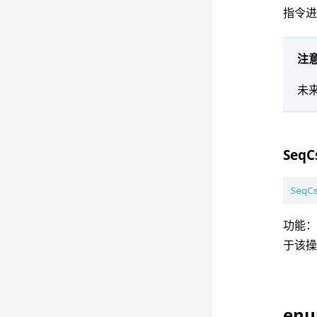
指令
注
未
SeqC
SeqC
功能
于该
enu