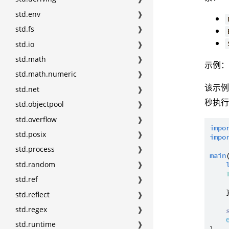
std.env
❱
std.fs
❱
std.io
❱
std.math
❱
示例
std.math.numeric
❱
该示
std.net
❱
秒执
std.objectpool
❱
std.overflow
❱
impo
std.posix
❱
impo
std.process
❱
main
std.random
❱
std.ref
❱
    
std.reflect
❱
std.regex
❱
std.runtime
❱