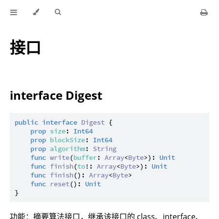
接口
interface Digest
public
interface
Digest
 {

prop
size
: 
Int64
prop
blockSize
: 
Int64
prop
algorithm
: 
String
func
write
(
buffer
: 
Array
<
Byte
>): 
Unit
func
finish
(
to
!: 
Array
<
Byte
>): 
Unit
func
finish
(): 
Array
<
Byte
>

func
reset
(): 
Unit
功能：摘要算法接口，继承该接口的 class、interface、