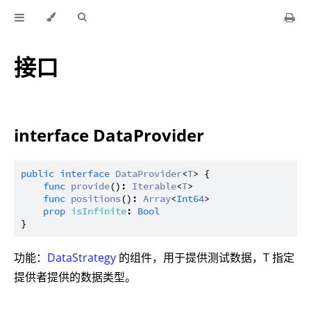
接口
interface DataProvider
public
interface
DataProvider
<
T
> {

func
provide
(): 
Iterable
<
T
>

func
positions
(): 
Array
<
Int64
>

prop
isInfinite
: 
Bool
功能：
DataStrategy
的组件，用于提供测试数据，T 指定
提供者提供的数据类型。