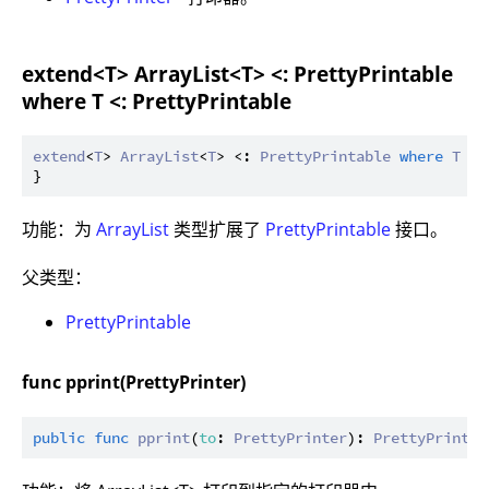
extend<T> ArrayList<T> <: PrettyPrintable
where T <: PrettyPrintable
extend
<
T
> 
ArrayList
<
T
> <: 
PrettyPrintable
where
T
 <:
功能：为
ArrayList
类型扩展了
PrettyPrintable
接口。
父类型：
PrettyPrintable
func pprint(PrettyPrinter)
public
func
pprint
(
to
: 
PrettyPrinter
): 
PrettyPrinter