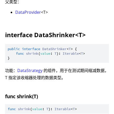
父类型：
DataProvider
<T>
interface DataShrinker<T>
public
interface
DataShrinker
<
T
> {

func
shrink
(
value
: 
T
): 
Iterable
<
T
>

功能：
DataStrategy
的组件，用于在测试期间缩减数据，
T 指定该收缩器处理的数据类型。
func shrink(T)
func
shrink
(
value
: 
T
): 
Iterable
<
T