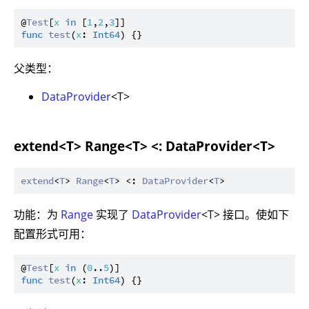
@
Test
[
x
in
 [
1
,
2
,
3
func
test
(
x
: 
Int64
父类型：
DataProvider
<T>
extend<T> Range<T> <: DataProvider<T>
extend
<
T
> 
Range
<
T
> <: 
DataProvider
<
T
功能：为
Range
实现了
DataProvider
<T> 接口。使如下
配置形式可用：
@
Test
[
x
in
 (
0
..
5
func
test
(
x
: 
Int64