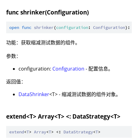
func shrinker(Configuration)
open
func
shrinker
(
configuration
: 
Configuration
): 
Da
功能：获取缩减测试数据的组件。
参数：
configuration:
Configuration
- 配置信息。
返回值：
DataShrinker
<T> - 缩减测试数据的组件对象。
extend<T> Array<T> <: DataStrategy<T>
extend
<
T
> 
Array
<
T
> <: 
DataStrategy
<
T