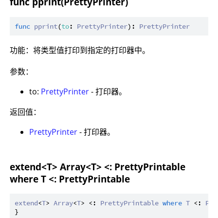
func pprint(PrettyPrinter)
func
pprint
(
to
: 
PrettyPrinter
): 
PrettyPrinter
功能：将类型值打印到指定的打印器中。
参数：
to:
PrettyPrinter
- 打印器。
返回值：
PrettyPrinter
- 打印器。
extend<T> Array<T> <: PrettyPrintable
where T <: PrettyPrintable
extend
<
T
> 
Array
<
T
> <: 
PrettyPrintable
where
T
 <: 
Pre