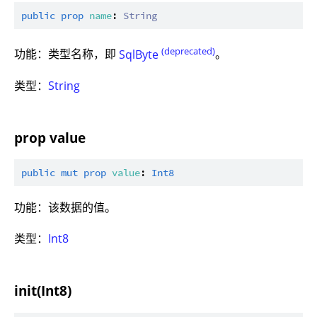
public
prop
name
: 
String
(deprecated)
功能：类型名称，即
SqlByte
。
类型：
String
prop value
public
mut
prop
value
: 
Int8
功能：该数据的值。
类型：
Int8
init(Int8)