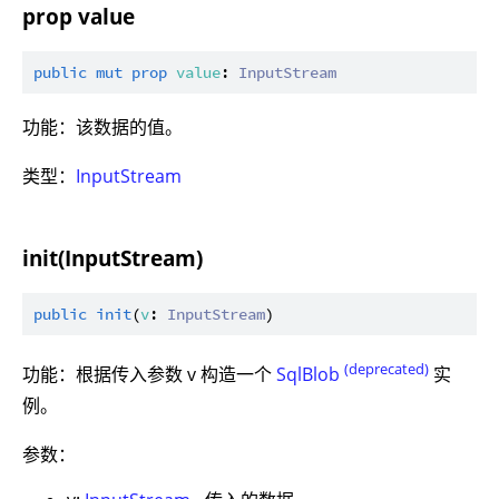
prop value
public
mut
prop
value
: 
InputStream
功能：该数据的值。
类型：
InputStream
init(InputStream)
public
init
(
v
: 
InputStream
(deprecated)
功能：根据传入参数 v 构造一个
SqlBlob
实
例。
参数：