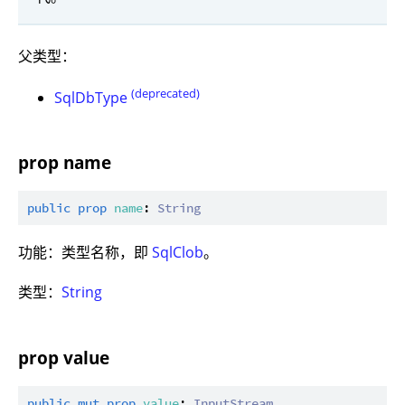
父类型：
(deprecated)
SqlDbType
prop name
public
prop
name
: 
String
功能：类型名称，即
SqlClob
。
类型：
String
prop value
public
mut
prop
value
: 
InputStream