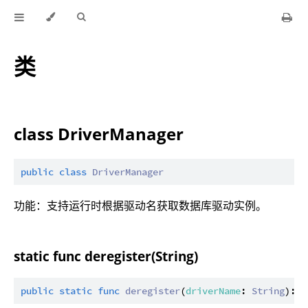
类
class DriverManager
public
class
DriverManager
功能：支持运行时根据驱动名获取数据库驱动实例。
static func deregister(String)
public
static
func
deregister
(
driverName
: 
String
): 
U