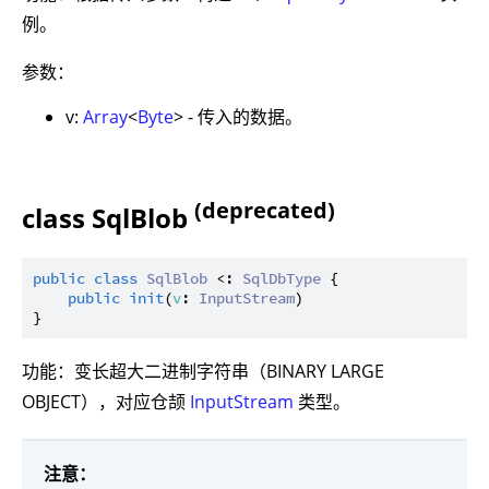
例。
参数：
v:
Array
<
Byte
> - 传入的数据。
(deprecated)
class SqlBlob
public
class
SqlBlob
 <: 
SqlDbType
 {

public
init
(
v
: 
InputStream
)

功能：变长超大二进制字符串（BINARY LARGE
OBJECT），对应仓颉
InputStream
类型。
注意：