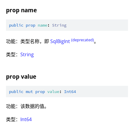
prop name
public
prop
name
: 
String
(deprecated)
功能：类型名称，即
SqlBigInt
。
类型：
String
prop value
public
mut
prop
value
: 
Int64
功能：该数据的值。
类型：
Int64