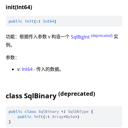
init(Int64)
public
init
(
v
: 
Int64
(deprecated)
功能：根据传入参数 v 构造一个
SqlBigInt
实
例。
参数：
v:
Int64
- 传入的数据。
(deprecated)
class SqlBinary
public
class
SqlBinary
 <: 
SqlDbType
 {

public
init
(
v
: 
Array
<
Byte
>)
