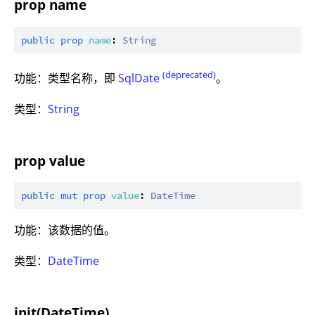
prop name
public
prop
name
: 
String
(deprecated)
功能：类型名称，即
SqlDate
。
类型：
String
prop value
public
mut
prop
value
: 
DateTime
功能：该数据的值。
类型：
DateTime
init(DateTime)