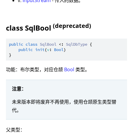
v:
InputStream
- 传入的数据。
(deprecated)
class SqlBool
public
class
SqlBool
 <: 
SqlDbType
 {

public
init
(
v
: 
Bool
)

功能：布尔类型，对应仓颉
Bool
类型。
注意：
未来版本即将废弃不再使用，使用仓颉原生类型替
代。
父类型：