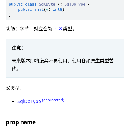
public
class
SqlByte
 <: 
SqlDbType
 {

public
init
(
v
: 
Int8
)

功能：字节，对应仓颉
Int8
类型。
注意：
未来版本即将废弃不再使用，使用仓颉原生类型替
代。
父类型：
(deprecated)
SqlDbType
prop name