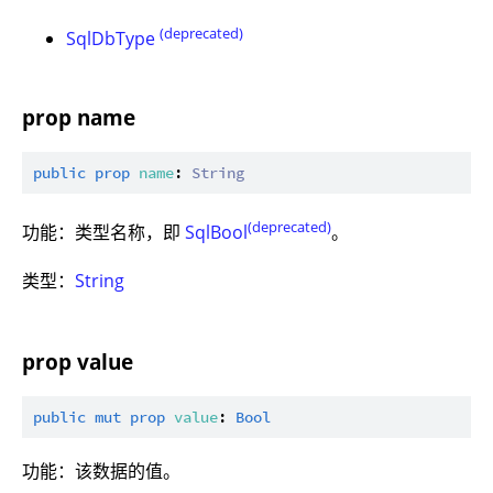
(deprecated)
SqlDbType
prop name
public
prop
name
: 
String
(deprecated)
功能：类型名称，即
SqlBool
。
类型：
String
prop value
public
mut
prop
value
: 
Bool
功能：该数据的值。