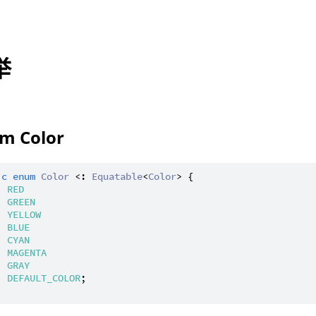
举
m Color
ic
enum
Color
 <: 
Equatable
<
Color
> {

| 
RED
| 
GREEN
| 
YELLOW
| 
BLUE
| 
CYAN
| 
MAGENTA
| 
GRAY
| 
DEFAULT_COLOR
;
