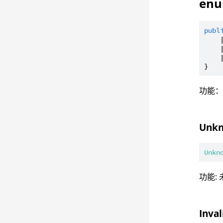
enu
publ
    
    
    
功能
Unkn
Unkn
功能:
Inval