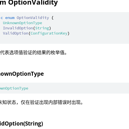
m OptionValidity
ic
enum
OptionValidity
 {

| 
UnknownOptionType
| 
InvalidOption
(
String
)

| 
ValidOption
(
ConfigurationKey
)

：代表选项值验证的结果的枚举值。
ownOptionType
ownOptionType
 未知状态，仅在验证出现内部错误时出现。
idOption(String)