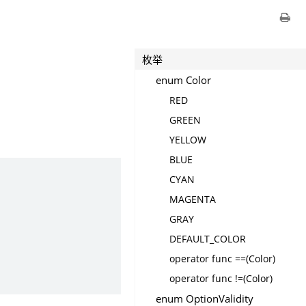
枚举
enum Color
RED
GREEN
YELLOW
BLUE
CYAN
MAGENTA
GRAY
DEFAULT_COLOR
operator func ==(Color)
operator func !=(Color)
enum OptionValidity