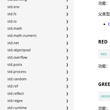
功能
std.env
❱
父类
std.fs
❱
std.io
❱
std.math
❱
std.math.numeric
❱
RED
std.net
❱
std.objectpool
❱
RED
std.overflow
❱
std.posix
❱
功能
std.process
❱
std.random
❱
GRE
std.ref
❱
std.reflect
❱
GREE
std.regex
❱
std.runtime
❱
功能