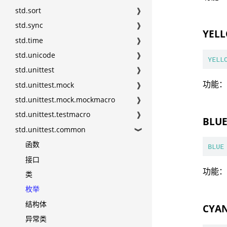
std.sort
❱
std.sync
❱
YEL
std.time
❱
std.unicode
❱
YELL
std.unittest
❱
功能
std.unittest.mock
❱
std.unittest.mock.mockmacro
❱
std.unittest.testmacro
❱
BLU
std.unittest.common
❱
函数
BLUE
接口
功能
类
枚举
结构体
CYA
异常类