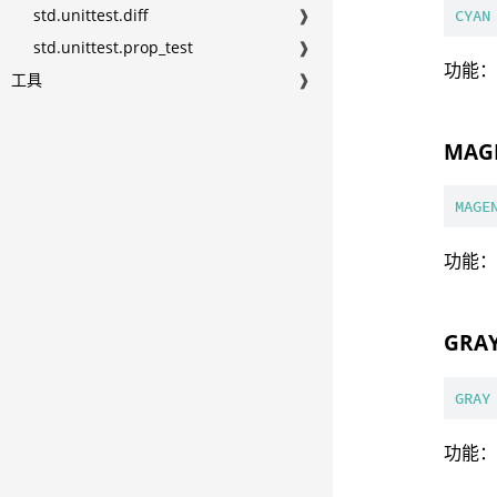
std.unittest.diff
❱
CYAN
std.unittest.prop_test
❱
功能
工具
❱
MAG
MAGE
功能
GRA
GRAY
功能