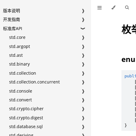
版本说明
❱
开发指南
❱
枚
标准库API
❱
std.core
❱
std.argopt
❱
std.ast
❱
enu
std.binary
❱
std.collection
❱
publ
    
std.collection.concurrent
❱
    
std.console
❱
    
    
std.convert
❱
    
std.crypto.cipher
❱
    
    
std.crypto.digest
❱
    
std.database.sql
❱
std.deriving
❱