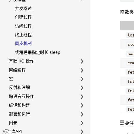
并发概述
整数
创建线程
访问线程
终止线程
lo
同步机制
st
线程睡眠指定时长 sleep
sw
基础 I/O 操作
❱
co
网络编程
❱
fe
宏
❱
fe
反射和注解
❱
fe
跨语言互操作
❱
fe
编译和构建
❱
fe
部署和运行
❱
需要
附录
❱
标准库API
❱