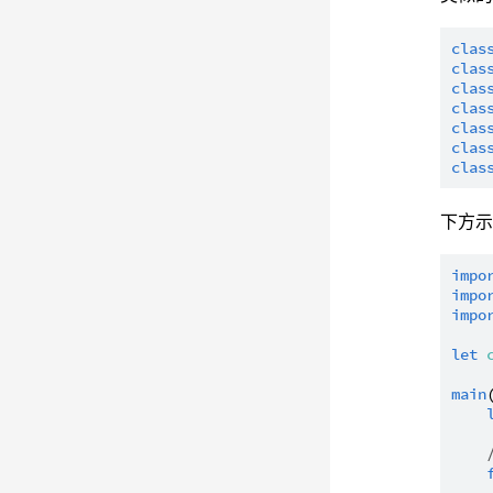
clas
clas
clas
clas
clas
clas
clas
下方
impo
impo
impo
let
main