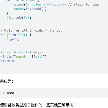
sleep
(
Duration
.
millisecond
) 
// sleep for 1ms.
count
.
fetchAdd
(
1
)

   }

list
.
add
(
fut
)



// Wait for all threads finished.
for
 (
f
in
list
) {

f
.
get
()



let
val
 = 
count
.
load
()

println
(
"count = 
${
val
}
"
)

return
0
结果应为：
是使用整数类型原子操作的一些其他正确示例：