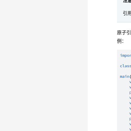
注
引
原子
例：
impo
clas
main