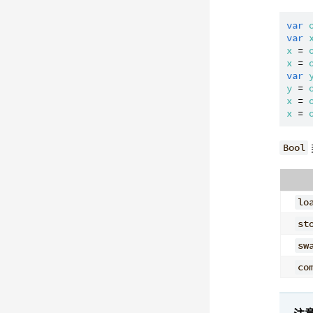
var
var
x
 = 
x
 = 
var
y
 = 
x
 = 
x
 = 
Bool
lo
st
sw
co