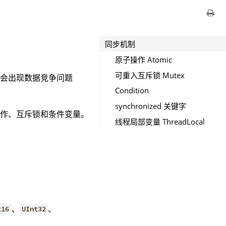
同步机制
原子操作 Atomic
可重入互斥锁 Mutex
易会出现数据竞争问题
Condition
synchronized 关键字
操作、互斥锁和条件变量。
线程局部变量 ThreadLocal
、
、
t16
UInt32