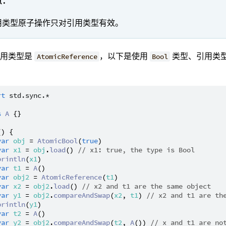
意：
用类型原子操作只对引用类型有效。
引用类型是
，以下是使用
类型、引用类
AtomicReference
Bool
rt
std.sync.*
s
A
 {}

() {

var
obj
 = 
AtomicBool
(
true
)

var
x1
 = 
obj
.
load
() 
// x1: true, the type is Bool
println
(
x1
)

var
t1
 = 
A
()

var
obj2
 = 
AtomicReference
(
t1
)

var
x2
 = 
obj2
.
load
() 
// x2 and t1 are the same object
var
y1
 = 
obj2
.
compareAndSwap
(
x2
, 
t1
) 
// x2 and t1 are th
println
(
y1
)

var
t2
 = 
A
()

var
y2
 = 
obj2
.
compareAndSwap
(
t2
, 
A
()) 
// x and t1 are no