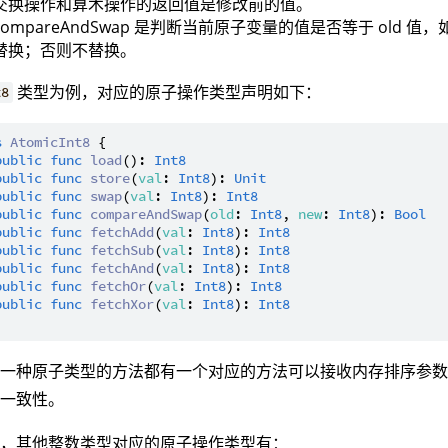
交换操作和算术操作的返回值是修改前的值。
compareAndSwap 是判断当前原子变量的值是否等于 old 值
替换；否则不替换。
类型为例，对应的原子操作类型声明如下：
t8
s
AtomicInt8
 {

public
func
load
(): 
Int8
public
func
store
(
val
: 
Int8
): 
Unit
public
func
swap
(
val
: 
Int8
): 
Int8
public
func
compareAndSwap
(
old
: 
Int8
, 
new
: 
Int8
): 
Bool
public
func
fetchAdd
(
val
: 
Int8
): 
Int8
public
func
fetchSub
(
val
: 
Int8
): 
Int8
public
func
fetchAnd
(
val
: 
Int8
): 
Int8
public
func
fetchOr
(
val
: 
Int8
): 
Int8
public
func
fetchXor
(
val
: 
Int8
): 
Int8
每一种原子类型的方法都有一个对应的方法可以接收内存排序参
序一致性。
的，其他整数类型对应的原子操作类型有：