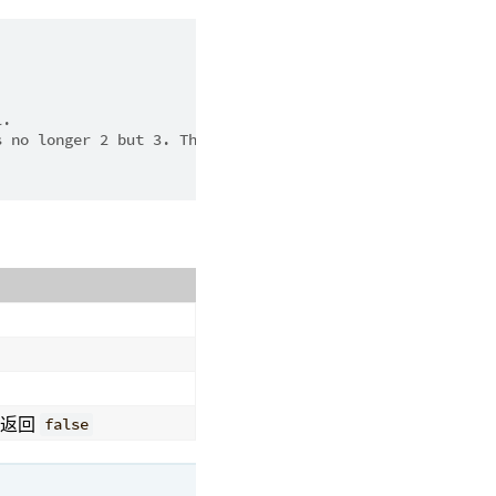
l.
s no longer 2 but 3. Therefore, the CAS operation fails.
则返回
false