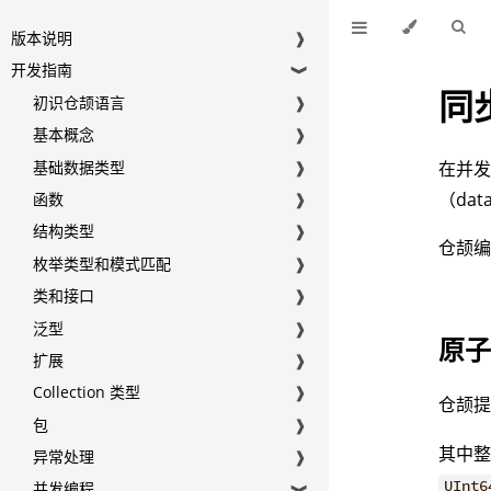
版本说明
❱
开发指南
❱
同
初识仓颉语言
❱
基本概念
❱
基础数据类型
❱
在并
（dat
函数
❱
结构类型
❱
仓颉
枚举类型和模式匹配
❱
类和接口
❱
泛型
❱
原子
扩展
❱
Collection 类型
❱
仓颉
包
❱
其中
异常处理
❱
UInt6
并发编程
❱