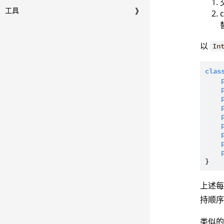
工具
❱
以
In
clas
上述
持顺
类似