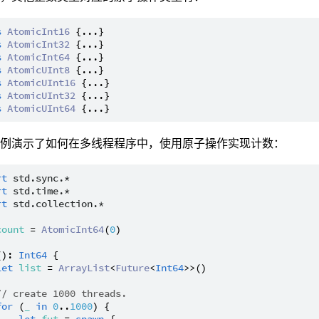
s
AtomicInt16
s
AtomicInt32
s
AtomicInt64
s
AtomicUInt8
s
AtomicUInt16
s
AtomicUInt32
s
AtomicUInt64
示例演示了如何在多线程程序中，使用原子操作实现计数：
rt
std.sync.*
rt
std.time.*
rt
std.collection.*
count
 = 
AtomicInt64
(
0
)

(): 
Int64
 {

let
list
 = 
ArrayList
<
Future
<
Int64
>>()

// create 1000 threads.
for
 (
_
in
0
..
1000
) {

let
fut
 = 
spawn
 {
