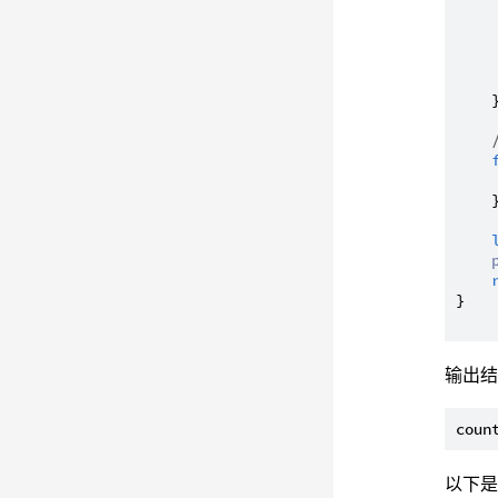
     
    }
    }
}

输出
以下