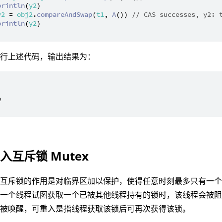
println
(
y2
)

y2
 = 
obj2
.
compareAndSwap
(
t1
, 
A
()) 
// CAS successes, y2: 
println
(
y2
)

执行上述代码，输出结果为：


入互斥锁 Mutex
入互斥锁的作用是对临界区加以保护，使得任意时刻最多只有一
当一个线程试图获取一个已被其他线程持有的锁时，该线程会被
会被唤醒，可重入是指线程获取该锁后可再次获得该锁。