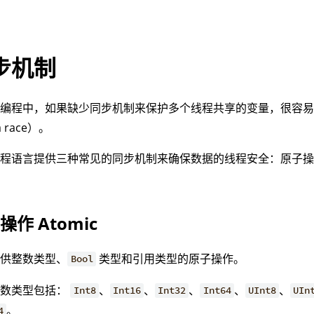
步机制
发编程中，如果缺少同步机制来保护多个线程共享的变量，很容
a race）。
编程语言提供三种常见的同步机制来确保数据的线程安全：原子
操作 Atomic
提供整数类型、
类型和引用类型的原子操作。
Bool
整数类型包括：
、
、
、
、
、
Int8
Int16
Int32
Int64
UInt8
UIn
。
4