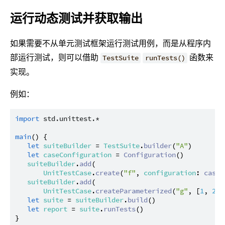
运行动态测试并获取输出
如果需要不从单元测试框架运行测试用例，而是从程序内
部运行测试，则可以借助
函数来
TestSuite
runTests()
实现。
例如：
import
std.unittest.*
main
() {

let
suiteBuilder
 = 
TestSuite
.
builder
(
"A"
)

let
caseConfiguration
 = 
Configuration
()

suiteBuilder
.
add
(

UnitTestCase
.
create
(
"f"
, 
configuration
: 
caseC
suiteBuilder
.
add
(

UnitTestCase
.
createParameterized
(
"g"
, [
1
, 
2
])
let
suite
 = 
suiteBuilder
.
build
()

let
report
 = 
suite
.
runTests
()
