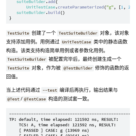
suiteBuilder
.
add
(

UnitTestCase
.
createParameterized
(
"g"
, [
1
, 
2
])
suiteBuilder
.
build
()

创建了一个
对象，该对象
TestSuite
TestSuiteBuilder
支持添加用例。用例通过
类中的静态函数
UnitTestCase
构造。该类支持构造简单用例或者参数化用例。
被配置完毕后，最终创建生成一个
TestSuiteBuilder
对象，作为被
修饰的函数的返
TestSuite
@TestBuilder
回值。
当上述代码通过
编译后再执行，输出结果与
--test
/
构造的测试套一致。
@Test
@TestCase
----------------------------------------------------
TP: default, time elapsed: 121592 ns, RESULT:

    TCS: A, time elapsed: 121592 ns, RESULT:

    [ PASSED ] CASE: g (13969 ns)

    [ FAILED ] CASE: f (91641 ns)
