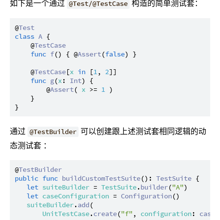
如下是一个通过
构造的简单测试套：
@Test/@TestCase
@
Test
class
A
 {

    @
TestCase
func
f
() { @
Assert
(
false
) }

    @
TestCase
[
x
in
 [
1
, 
2
]]

func
g
(
x
: 
Int
) {

        @
Assert
( 
x
 >= 
1
 )

    }

通过
可以创建跟上述测试套相同逻辑的动
@TestBuilder
态测试套 ：
@
TestBuilder
public
func
buildCustomTestSuite
(): 
TestSuite
 {

let
suiteBuilder
 = 
TestSuite
.
builder
(
"A"
)

let
caseConfiguration
 = 
Configuration
()

suiteBuilder
.
add
(

UnitTestCase
.
create
(
"f"
, 
configuration
: 
caseC