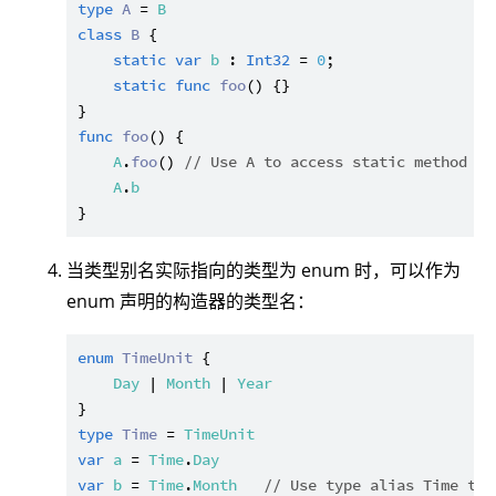
type
A
 = 
B
class
B
 {

static
var
b
 : 
Int32
 = 
0
;

static
func
foo
() {}

func
foo
() {

A
.
foo
() 
// Use A to access static method in
A
.
b
当类型别名实际指向的类型为 enum 时，可以作为
enum 声明的构造器的类型名：
enum
TimeUnit
 {

Day
 | 
Month
 | 
Year
type
Time
 = 
TimeUnit
var
a
 = 
Time
.
Day
var
b
 = 
Time
.
Month
// Use type alias Time to 