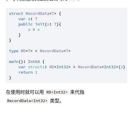
struct
RecordData
<
T
> {

var
a
: 
T
public
init
(
x
: 
T
){

a
 = 
x
    }

}

type
RD
<
T
> = 
RecordData
<
T
>

main
(): 
Int64
 {

var
struct1
: 
RD
<
Int32
> = 
RecordData
<
Int32
>(
2
)

return
1
在使用时就可以用
来代指
RD<Int32>
类型。
RecordData<Int32>