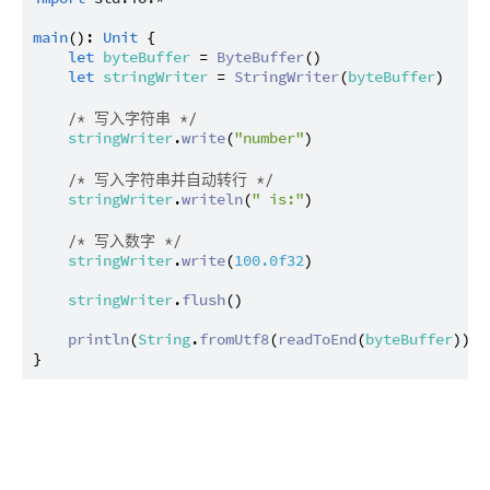
main
(): 
Unit
 {

let
byteBuffer
 = 
ByteBuffer
()

let
stringWriter
 = 
StringWriter
(
byteBuffer
)

/* 写入字符串 */
stringWriter
.
write
(
"number"
)

/* 写入字符串并自动转行 */
stringWriter
.
writeln
(
" is:"
)

/* 写入数字 */
stringWriter
.
write
(
100.0f32
)

stringWriter
.
flush
()

println
(
String
.
fromUtf8
(
readToEnd
(
byteBuffer
))) 