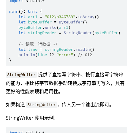
import
std.io.*
main
(): 
Unit
 {

let
arr1
 = 
"012\n346789"
.
toArray
()

let
byteBuffer
 = 
ByteBuffer
()

byteBuffer
.
write
(
arr1
)

let
stringReader
 = 
StringReader
(
byteBuffer
)

/* 读取一行数据 */
let
line
 = 
stringReader
.
readln
()

println
(
line
 ?? 
"error"
) 
// 012
提供了直接写字符串、按行直接写字符串
StringWriter
的能力，相比将字节数据手动转换成字符串再写入，具有
更好的性能表现和易用性。
如果构造
，传入另一个输出流即可。
StringWriter
StringWriter 使用示例：
import
std.io.*