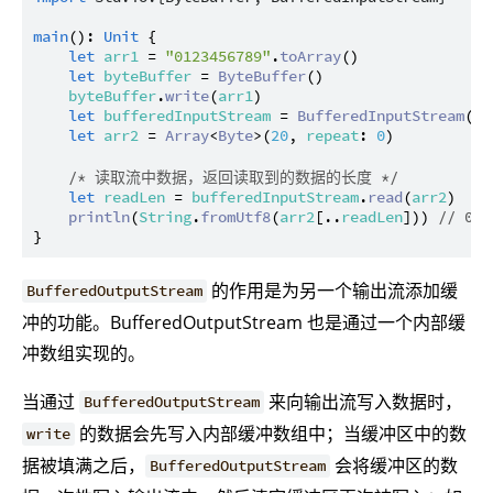
main
(): 
Unit
 {

let
arr1
 = 
"0123456789"
.
toArray
()

let
byteBuffer
 = 
ByteBuffer
()

byteBuffer
.
write
(
arr1
)

let
bufferedInputStream
 = 
BufferedInputStream
(
by
let
arr2
 = 
Array
<
Byte
>(
20
, 
repeat
: 
0
)

/* 读取流中数据，返回读取到的数据的长度 */
let
readLen
 = 
bufferedInputStream
.
read
(
arr2
)

println
(
String
.
fromUtf8
(
arr2
[..
readLen
])) 
// 012
的作用是为另一个输出流添加缓
BufferedOutputStream
冲的功能。BufferedOutputStream 也是通过一个内部缓
冲数组实现的。
当通过
来向输出流写入数据时，
BufferedOutputStream
的数据会先写入内部缓冲数组中；当缓冲区中的数
write
据被填满之后，
会将缓冲区的数
BufferedOutputStream