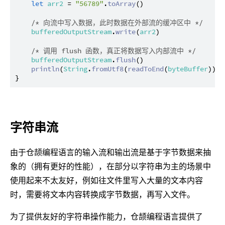
let
arr2
 = 
"56789"
.
toArray
()

/* 向流中写入数据，此时数据在外部流的缓冲区中 */
bufferedOutputStream
.
write
(
arr2
)

/* 调用 flush 函数，真正将数据写入内部流中 */
bufferedOutputStream
.
flush
()

println
(
String
.
fromUtf8
(
readToEnd
(
byteBuffer
))) 
字符串流
由于仓颉编程语言的输入流和输出流是基于字节数据来抽
象的（拥有更好的性能），在部分以字符串为主的场景中
使用起来不太友好，例如往文件里写入大量的文本内容
时，需要将文本内容转换成字节数据，再写入文件。
为了提供友好的字符串操作能力，仓颉编程语言提供了