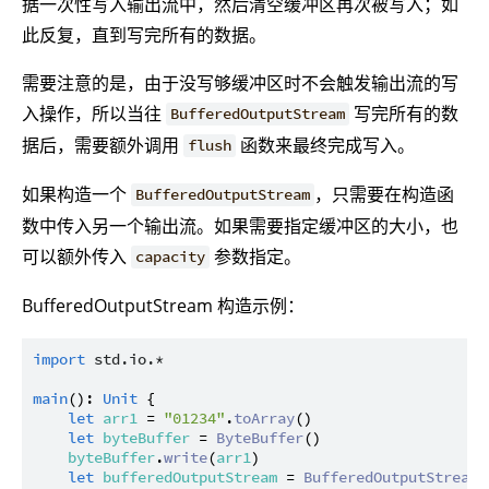
据一次性写入输出流中，然后清空缓冲区再次被写入；如
此反复，直到写完所有的数据。
需要注意的是，由于没写够缓冲区时不会触发输出流的写
入操作，所以当往
写完所有的数
BufferedOutputStream
据后，需要额外调用
函数来最终完成写入。
flush
如果构造一个
，只需要在构造函
BufferedOutputStream
数中传入另一个输出流。如果需要指定缓冲区的大小，也
可以额外传入
参数指定。
capacity
BufferedOutputStream 构造示例：
import
std.io.*
main
(): 
Unit
 {

let
arr1
 = 
"01234"
.
toArray
()

let
byteBuffer
 = 
ByteBuffer
()

byteBuffer
.
write
(
arr1
)

let
bufferedOutputStream
 = 
BufferedOutputStream
(