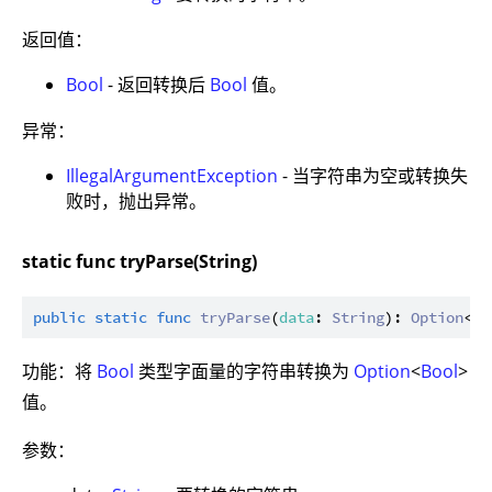
返回值：
Bool
- 返回转换后
Bool
值。
异常：
IllegalArgumentException
- 当字符串为空或转换失
败时，抛出异常。
static func tryParse(String)
public
static
func
tryParse
(
data
: 
String
): 
Option
<
Bo
功能：将
Bool
类型字面量的字符串转换为
Option
<
Bool
>
值。
参数：