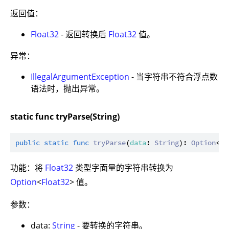
返回值：
Float32
- 返回转换后
Float32
值。
异常：
IllegalArgumentException
- 当字符串不符合浮点数
语法时，抛出异常。
static func tryParse(String)
public
static
func
tryParse
(
data
: 
String
): 
Option
<
Fl
功能：将
Float32
类型字面量的字符串转换为
Option
<
Float32
> 值。
参数：
data:
String
- 要转换的字符串。