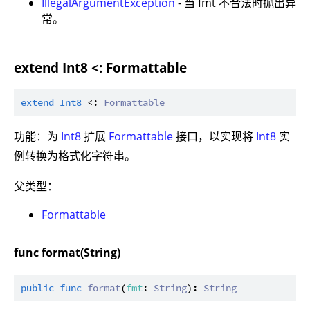
IllegalArgumentException
- 当 fmt 不合法时抛出异
常。
extend Int8 <: Formattable
extend
Int8
 <: 
Formattable
功能：为
Int8
扩展
Formattable
接口，以实现将
Int8
实
例转换为格式化字符串。
父类型：
Formattable
func format(String)
public
func
format
(
fmt
: 
String
): 
String