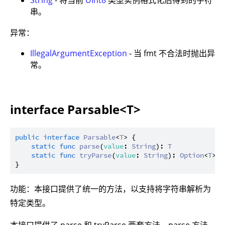
String
- 将当前
UInt8
类型实例格式化后得到的字符
串。
异常：
IllegalArgumentException
- 当 fmt 不合法时抛出异
常。
interface Parsable<T>
public
interface
Parsable
<
T
> {

static
func
parse
(
value
: 
String
): 
T
static
func
tryParse
(
value
: 
String
): 
Option
<
T
>

功能：本接口提供了统一的方法，以支持将字符串解析为
特定类型。