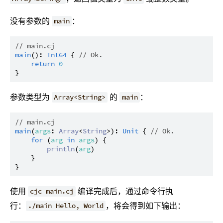
没有参数的
：
main
// main.cj
main
(): 
Int64
 { 
// Ok.
return
0
参数类型为
的
：
Array<String>
main
// main.cj
main
(
args
: 
Array
<
String
>): 
Unit
 { 
// Ok.
for
 (
arg
in
args
) {

println
(
arg
)

    }

使用
编译完成后，通过命令行执
cjc main.cj
行：
，将会得到如下输出：
./main Hello, World