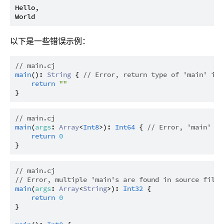
Hello,

以下是一些错误示例：
// main.cj
main
(): 
String
 { 
// Error, return type of 'main' is 
return
""
// main.cj
main
(
args
: 
Array
<
Int8
>): 
Int64
 { 
// Error, 'main' ca
return
0
// main.cj
// Error, multiple 'main's are found in source files
main
(
args
: 
Array
<
String
>): 
Int32
 {

return
0
}
