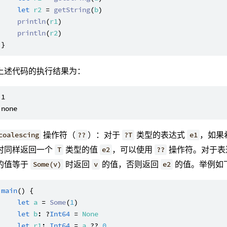
let
r2
 = 
getString
(
b
)

println
(
r1
)

println
(
r2
)

上述代码的执行结果为：
1

操作符（
）：对于
类型的表达式
，如果
coalescing
??
?T
e1
时同样返回一个
类型的值
，可以使用
操作符。对于表
T
e2
??
的值等于
时返回
的值，否则返回
的值。举例如
Some(v)
v
e2
main
() {

let
a
 = 
Some
(
1
)

let
b
: ?
Int64
 = 
None
let
r1
: 
Int64
 = 
a
 ?? 
0