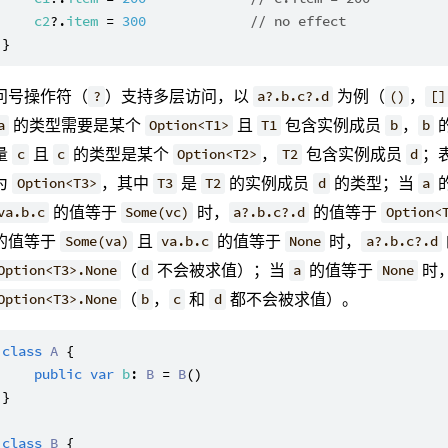
c2
?.
item
 = 
300
// no effect
问号操作符（
）支持多层访问，以
为例（
，
?
a?.b.c?.d
()
[]
的类型需要是某个
且
包含实例成员
，
a
Option<T1>
T1
b
b
量
且
的类型是某个
，
包含实例成员
；
c
c
Option<T2>
T2
d
为
，其中
是
的实例成员
的类型；当
Option<T3>
T3
T2
d
a
的值等于
时，
的值等于
va.b.c
Some(vc)
a?.b.c?.d
Option<
的值等于
且
的值等于
时，
Some(va)
va.b.c
None
a?.b.c?.d
（
不会被求值）；当
的值等于
时
Option<T3>.None
d
a
None
（
，
和
都不会被求值）。
Option<T3>.None
b
c
d
class
A
 {

public
var
b
: 
B
 = 
B
()

}

class
B
 {
