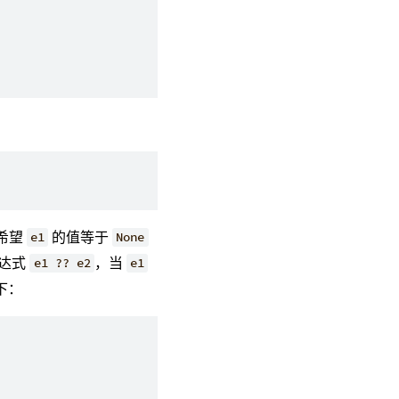
希望
的值等于
e1
None
达式
，当
e1 ?? e2
e1
下：