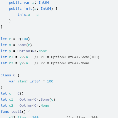
public
var
a
: 
Int64
public
init
(
a
: 
Int64
) {

this
.
a
 = 
a
    }

}

let
r
 = 
R
(
100
let
x
 = 
Some
(
r
let
y
 = 
Option
<
R
>.
None
let
r1
 = 
x
?.
a
// r1 = Option<Int64>.Some(100)
let
r2
 = 
y
?.
a
// r2 = Option<Int64>.None
class
C
 {

var
item
: 
Int64
 = 
100
let
c
 = 
C
let
c1
 = 
Option
<
C
>.
Some
(
c
let
c2
 = 
Option
<
C
>.
None
func
test1
() {

c1
?.
item
 = 
200
// c.item = 200