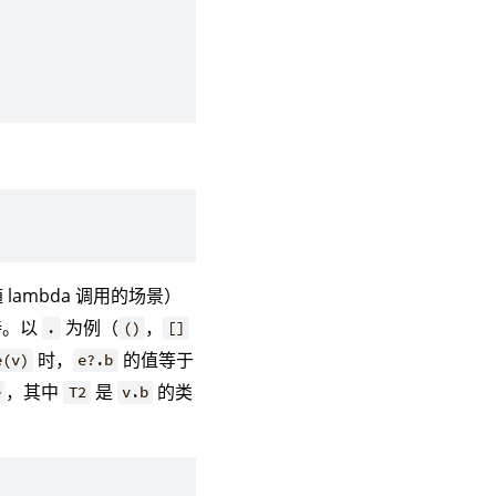
lambda 调用的场景）
持。以
为例（
，
.
()
[]
时，
的值等于
e(v)
e?.b
，其中
是
的类
e
T2
v.b