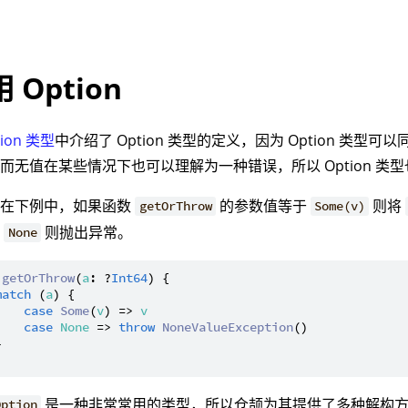
 Option
tion 类型
中介绍了 Option 类型的定义，因为 Option 类型
而无值在某些情况下也可以理解为一种错误，所以 Option 类
，在下例中，如果函数
的参数值等于
则将
getOrThrow
Some(v)
于
则抛出异常。
None
getOrThrow
(
a
: ?
Int64
) {

match
 (
a
) {

case
Some
(
v
) => 
v
case
None
 => 
throw
NoneValueException
()



是一种非常常用的类型，所以仓颉为其提供了多种解构
Option