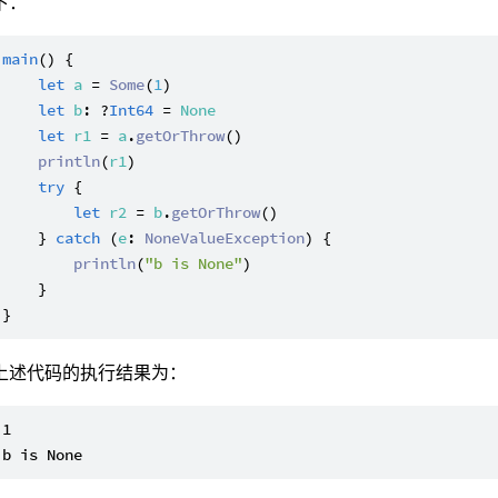
下：
main
() {

let
a
 = 
Some
(
1
)

let
b
: ?
Int64
 = 
None
let
r1
 = 
a
.
getOrThrow
()

println
(
r1
)

try
 {

let
r2
 = 
b
.
getOrThrow
()

    } 
catch
 (
e
: 
NoneValueException
) {

println
(
"b is None"
)

    }

上述代码的执行结果为：
1
