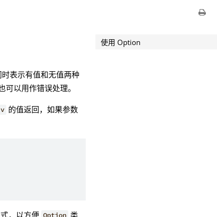
使用 Option
可以同时表示有值和无值两种
型也可以用作错误处理。
的值返回，如果参数
v
方式，以方便
类
Option