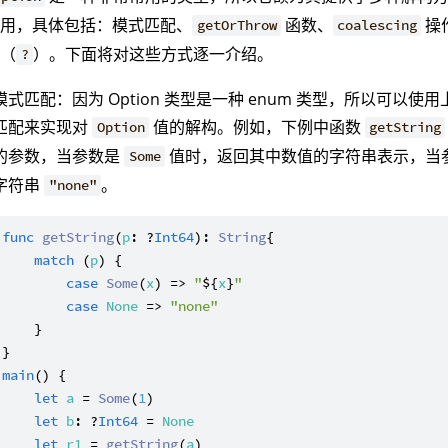
使用，具体包括：模式匹配、
函数、
操
getOrThrow
coalescing
符（
）。下面将对这些方式逐一介绍。
?
模式匹配：因为 Option 类型是一种 enum 类型，所以可以使用
匹配来实现对
值的解构。例如，下例中函数
Option
getString
的参数，当参数是
值时，返回其中数值的字符串表示，当
Some
字符串
。
"none"
func
getString
(
p
: ?
Int64
): 
String
{

match
 (
p
) {

case
Some
(
x
) => 
"
${
x
}
"
case
None
 => 
"none"
    }

main
() {

let
a
 = 
Some
(
1
)

let
b
: ?
Int64
 = 
None
let
r1
 = 
getString
(
a
)
