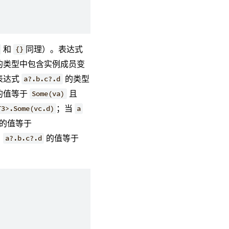
和
同理）。表达式
{}
的类型中包含实例成员变
表达式
的类型
a?.b.c?.d
的值等于
且
Some(va)
；当
T3>.Some(vc.d)
a
的值等于
，
的值等于
a?.b.c?.d