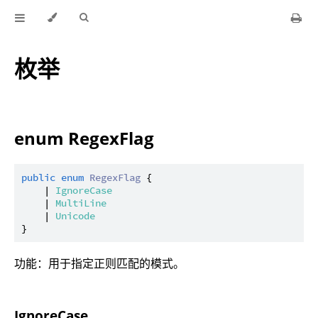
枚举
enum RegexFlag
public
enum
RegexFlag
 {

    | 
IgnoreCase
    | 
MultiLine
    | 
Unicode
功能：用于指定正则匹配的模式。
IgnoreCase