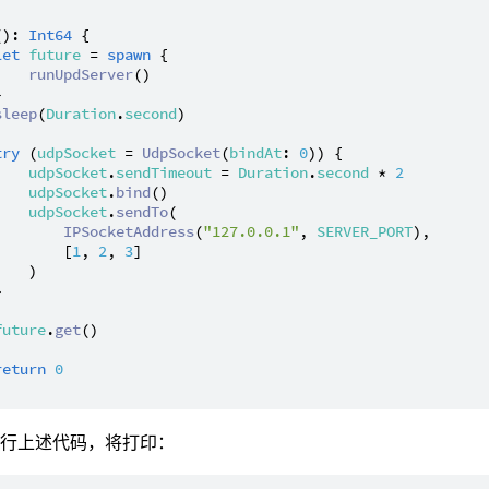
(): 
Int64
 {

let
future
 = 
spawn
 {

runUpdServer
()



sleep
(
Duration
.
second
)

try
 (
udpSocket
 = 
UdpSocket
(
bindAt
: 
0
)) {

udpSocket
.
sendTimeout
 = 
Duration
.
second
 * 
2
udpSocket
.
bind
()

udpSocket
.
sendTo
(

IPSocketAddress
(
"127.0.0.1"
, 
SERVER_PORT
),

        [
1
, 
2
, 
3
]

   )



future
.
get
()

return
0
执行上述代码，将打印：