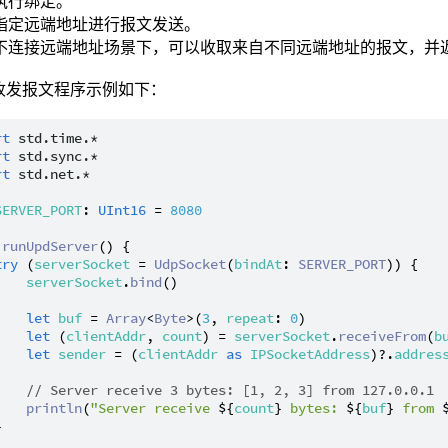
执行绑定。
指定远端地址进行报文发送。
不连接远端地址场景下，可以收取来自不同远端地址的报文，并
 收发报文程序示例如下：
rt
std.time.*
rt
std.sync.*
rt
std.net.*
SERVER_PORT
: 
UInt16
 = 
8080
runUpdServer
() {

try
 (
serverSocket
 = 
UdpSocket
(
bindAt
: 
SERVER_PORT
)) {

serverSocket
.
bind
()

let
buf
 = 
Array
<
Byte
>(
3
, 
repeat
: 
0
)

let
 (
clientAddr
, 
count
) = 
serverSocket
.
receiveFrom
(
b
let
sender
 = (
clientAddr
as
IPSocketAddress
)?.
addres
// Server receive 3 bytes: [1, 2, 3] from 127.0.0.1
println
(
"Server receive 
${
count
}
 bytes: 
${
buf
}
 from 

