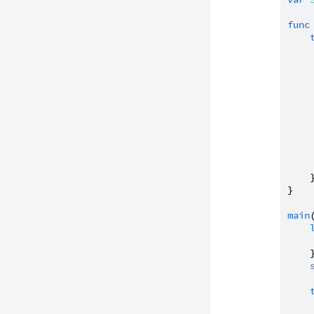
func
     
    }
}

main
    }