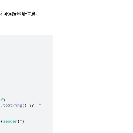
返回远端地址信息。
uf
)

s
.
toString
() ?? 
""
${
sender
}
"
)
