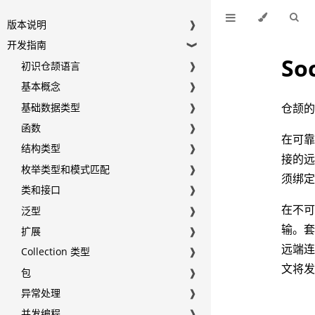
版本说明
❱
开发指南
❱
So
初识仓颉语言
❱
基本概念
❱
基础数据类型
❱
仓颉的
函数
❱
在可
结构类型
❱
接的
枚举类型和模式匹配
❱
须绑
类和接口
❱
在不
泛型
❱
输。
扩展
❱
远端连
Collection 类型
❱
文将
包
❱
异常处理
❱
并发编程
❱