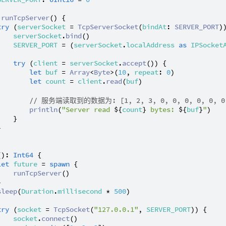
runTcpServer
() {

try
 (
serverSocket
 = 
TcpServerSocket
(
bindAt
: 
SERVER_PORT
))
serverSocket
.
bind
()

SERVER_PORT
 = (
serverSocket
.
localAddress
as
IPSocket
try
 (
client
 = 
serverSocket
.
accept
()) {

let
buf
 = 
Array
<
Byte
>(
10
, 
repeat
: 
0
)

let
count
 = 
client
.
read
(
buf
)

// 服务端读取到的数据为: [1, 2, 3, 0, 0, 0, 0, 0, 0
println
(
"Server read 
${
count
}
 bytes: 
${
buf
}
"
)

   }



(): 
Int64
 {

let
future
 = 
spawn
 {

runTcpServer
()



sleep
(
Duration
.
millisecond
 * 
500
)

try
 (
socket
 = 
TcpSocket
(
"127.0.0.1"
, 
SERVER_PORT
)) {

socket
.
connect
()
