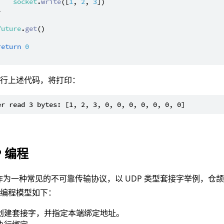
socket
.
write
([
1
, 
2
, 
3
])



future
.
get
()

return
0
执行上述代码，将打印：
P 编程
 作为一种常见的不可靠传输协议，以 UDP 类型套接字举例，
的编程模型如下：
创建套接字，并指定本端绑定地址。