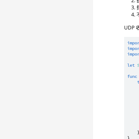
UDP
impo
impo
impo
let
func
    }
}
