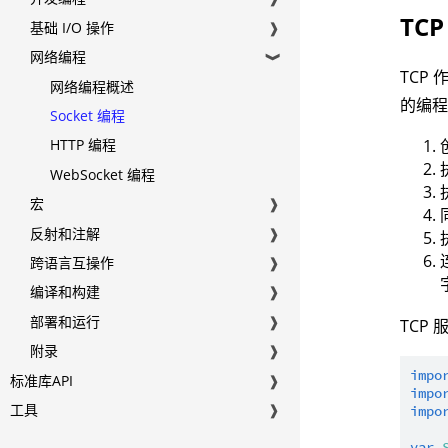
TC
基础 I/O 操作
❱
网络编程
❱
TCP
网络编程概述
的编
Socket 编程
HTTP 编程
WebSocket 编程
宏
❱
反射和注解
❱
跨语言互操作
❱
编译和构建
❱
部署和运行
❱
TCP
附录
❱
impo
标准库API
❱
impo
工具
❱
impo
var