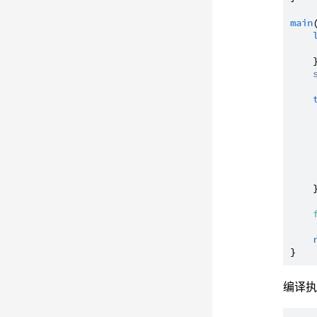
main
    }
    
     
    }
编译