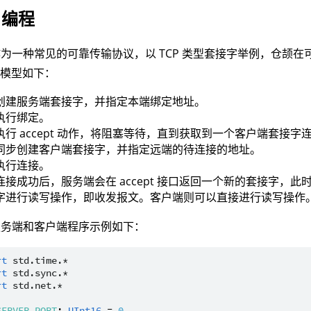
P 编程
 作为一种常见的可靠传输协议，以 TCP 类型套接字举例，仓颉
程模型如下：
创建服务端套接字，并指定本端绑定地址。
执行绑定。
执行 accept 动作，将阻塞等待，直到获取到一个客户端套接字
同步创建客户端套接字，并指定远端的待连接的地址。
执行连接。
连接成功后，服务端会在 accept 接口返回一个新的套接字，
字进行读写操作，即收发报文。客户端则可以直接进行读写操作
 服务端和客户端程序示例如下：
rt
std.time.*
rt
std.sync.*
rt
std.net.*
SERVER_PORT
: 
UInt16
 = 
0