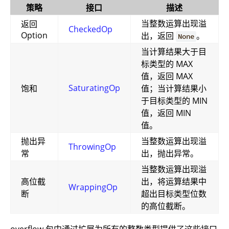
策略
接口
描述
当整数运算出现溢
返回
CheckedOp
Option
出，返回
。
None
当计算结果大于目
标类型的 MAX
值，返回 MAX
SaturatingOp
饱和
值；当计算结果小
于目标类型的 MIN
值，返回 MIN
值。
抛出异
当整数运算出现溢
ThrowingOp
常
出，抛出异常。
当整数运算出现溢
高位截
出，将运算结果中
WrappingOp
断
超出目标类型位数
的高位截断。