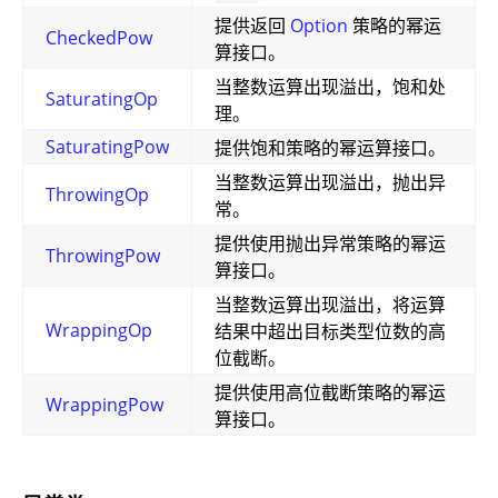
提供返回
Option
策略的幂运
CheckedPow
算接口。
当整数运算出现溢出，饱和处
SaturatingOp
理。
SaturatingPow
提供饱和策略的幂运算接口。
当整数运算出现溢出，抛出异
ThrowingOp
常。
提供使用抛出异常策略的幂运
ThrowingPow
算接口。
当整数运算出现溢出，将运算
WrappingOp
结果中超出目标类型位数的高
位截断。
提供使用高位截断策略的幂运
WrappingPow
算接口。