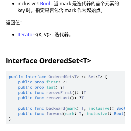
inclusive!:
Bool
- 当 mark 是迭代器的首个元素的
key 时，指定是否包含 mark 作为起始点。
返回值：
Iterator
<(K, V)> - 迭代器。
interface OrderedSet<T>
public
interface
OrderedSet
<
T
> <: 
Set
<
T
> {

public
prop
first
: ?
T
public
prop
last
: ?
T
public
func
removeFirst
(): ?
T
public
func
removeLast
(): ?
T
public
func
backward
(
mark
: 
T
, 
inclusive
!: 
Bool
):
public
func
forward
(
mark
: 
T
, 
inclusive
!: 
Bool
): 