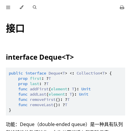
接口
interface Deque<T>
public
interface
Deque
<
T
> <: 
Collection
<
T
> {

prop
first
: ?
T
prop
last
: ?
T
func
addFirst
(
element
: 
T
): 
Unit
func
addLast
(
element
: 
T
): 
Unit
func
removeFirst
(): ?
T
func
removeLast
(): ?
T
功能：Deque（double-ended queue）是一种具有队列