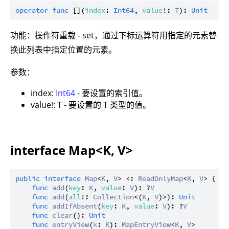
operator
func
 [](
index
: 
Int64
, 
value
!: 
T
): 
Unit
功能：操作符重载 - set，通过下标运算符用指定的元素替
换此列表中指定位置的元素。
参数：
index:
Int64
- 要设置的索引值。
value!: T - 要设置的 T 类型的值。
interface Map<K, V>
public
interface
Map
<
K
, 
V
> <: 
ReadOnlyMap
<
K
, 
V
> {

func
add
(
key
: 
K
, 
value
: 
V
): ?
V
func
add
(
all
!: 
Collection
<(
K
, 
V
)>): 
Unit
func
addIfAbsent
(
key
: 
K
, 
value
: 
V
): ?
V
func
clear
(): 
Unit
func
entryView
(
k
: 
K
): 
MapEntryView
<
K
, 
V
>
