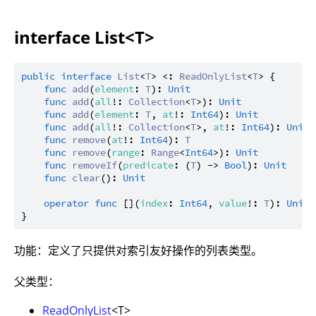
interface List<T>
public
interface
List
<
T
> <: 
ReadOnlyList
<
T
> {

func
add
(
element
: 
T
): 
Unit
func
add
(
all
!: 
Collection
<
T
>): 
Unit
func
add
(
element
: 
T
, 
at
!: 
Int64
): 
Unit
func
add
(
all
!: 
Collection
<
T
>, 
at
!: 
Int64
): 
Unit
func
remove
(
at
!: 
Int64
): 
T
func
remove
(
range
: 
Range
<
Int64
>): 
Unit
func
removeIf
(
predicate
: (
T
) -> 
Bool
): 
Unit
func
clear
(): 
Unit
operator
func
 [](
index
: 
Int64
, 
value
!: 
T
): 
Unit
功能：定义了只提供对索引友好操作的列表类型。
父类型：
ReadOnlyList
<T>