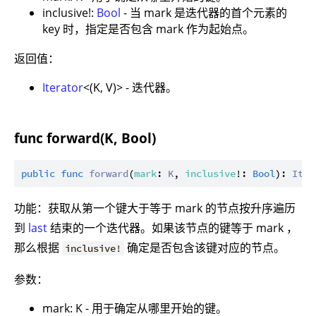
inclusive!:
Bool
- 当 mark 是迭代器的首个元素的
key 时，指定是否包含 mark 作为起始点。
返回值：
Iterator
<(K, V)> - 迭代器。
func forward(K, Bool)
public
func
forward
(
mark
: 
K
, 
inclusive
!: 
Bool
): 
Iter
功能：获取从第一个键大于等于 mark 的节点按升序遍历
到
last
结束的一个迭代器。如果该节点的键等于 mark ，
那么根据
确定是否包含该键对应的节点。
inclusive!
参数：
mark: K - 用于确定从哪里开始的键。