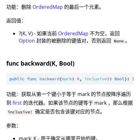
功能：删除
OrderedMap
的最后一个元素。
返回值：
?(K, V) - 如果当前
OrderedMap
不为空，返回
Option
封装的被删除的键值对，否则返回
。
None
func backward(K, Bool)
public
func
backward
(
mark
: 
K
, 
inclusive
!: 
Bool
): 
Ite
功能：获取从第一个键小于等于 mark 的节点按降序遍历
到
first
的迭代器。如果该节点的键等于 mark ，那么根据
确定是否包含该键对应的节点。
inclusive!
参数：
mark: K - 用于确定从哪里开始的键。