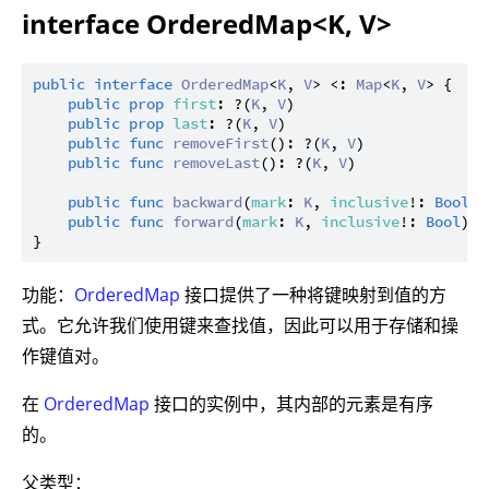
interface OrderedMap<K, V>
public
interface
OrderedMap
<
K
, 
V
> <: 
Map
<
K
, 
V
> {

public
prop
first
: ?(
K
, 
V
)

public
prop
last
: ?(
K
, 
V
)

public
func
removeFirst
(): ?(
K
, 
V
)

public
func
removeLast
(): ?(
K
, 
V
)

public
func
backward
(
mark
: 
K
, 
inclusive
!: 
Bool
):
public
func
forward
(
mark
: 
K
, 
inclusive
!: 
Bool
): 
功能：
OrderedMap
接口提供了一种将键映射到值的方
式。它允许我们使用键来查找值，因此可以用于存储和操
作键值对。
在
OrderedMap
接口的实例中，其内部的元素是有序
的。
父类型：