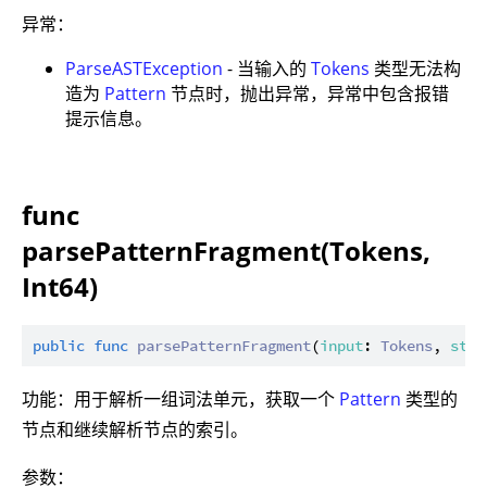
异常：
ParseASTException
- 当输入的
Tokens
类型无法构
造为
Pattern
节点时，抛出异常，异常中包含报错
提示信息。
func
parsePatternFragment(Tokens,
Int64)
public
func
parsePatternFragment
(
input
: 
Tokens
, 
star
功能：用于解析一组词法单元，获取一个
Pattern
类型的
节点和继续解析节点的索引。
参数：