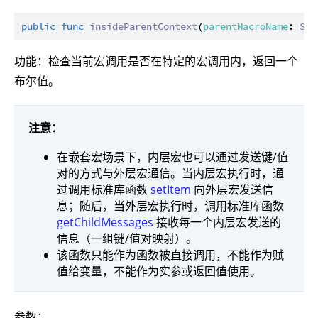
public
func
insideParentContext
(
parentMacroName
: 
Str
功能：检查当前宏调用是否在特定的宏调用内，返回一个
布尔值。
注意：
在嵌套宏场景下，内层宏也可以通过发送键/值
对的方式与外层宏通信。当内层宏执行时，通
过调用标准库函数
setItem
向外层宏发送信
息；随后，当外层宏执行时，调用标准库函数
getChildMessages
接收每一个内层宏发送的
信息（一组键/值对映射）。
该函数只能作为函数被直接调用，不能作为赋
值给变量，不能作为实参或返回值使用。
参数：