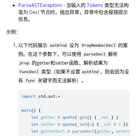
ParseASTException
- 当输入的
Tokens
类型无法构
造为
Decl
节点时，抛出异常，异常中包含报错提示
信息。
示例：
以下代码展示
设为
的案
astKind
PropMemberDecl
例。在这个参数下，可以使用
解析
parseDecl
的getter和setter函数，解析结果为
prop
类型（如果不设置
，则会因为没
FuncDecl
astKind
有
关键字而无法解析）。
func
import
std.ast.*
main
() {

let
getter
 = 
quote
( 
get
() { 
_val
 } )

let
setter
 = 
quote
( 
set
(
v
) { 
_val
 = 
v
 })

let
getterDecl
 = 
parseDecl
(
getter
, 
astKind
: