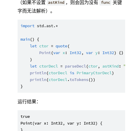
（如果不设置
，则会因为没有
关键
astKind
func
字而无法解析）。
import
std.ast.*
main
() {

let
ctor
 = 
quote
(

Point
(
var
x
: 
Int32
, 
var
y
: 
Int32
) {}

    )

let
ctorDecl
 = 
parseDecl
(
ctor
, 
astKind
: 
"Pr
println
(
ctorDecl
is
PrimaryCtorDecl
)

println
(
ctorDecl
.
toTokens
())

运行结果：
true

Point(var x: Int32, var y: Int32) {
