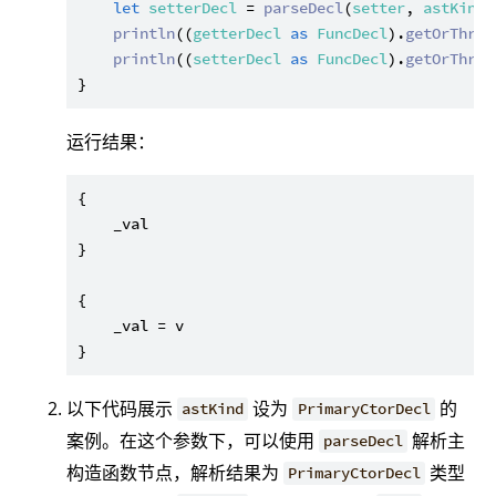
let
setterDecl
 = 
parseDecl
(
setter
, 
astKind
:
println
((
getterDecl
as
FuncDecl
).
getOrThrow
println
((
setterDecl
as
FuncDecl
).
getOrThrow
运行结果：
{

    _val

}

{

    _val = v

以下代码展示
设为
的
astKind
PrimaryCtorDecl
案例。在这个参数下，可以使用
解析主
parseDecl
构造函数节点，解析结果为
类型
PrimaryCtorDecl