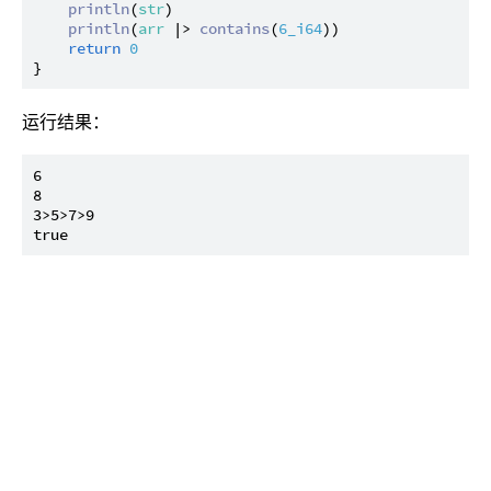
println
(
str
)

println
(
arr
 |> 
contains
(
6_i64
))

return
0
运行结果：
6

8

3>5>7>9
