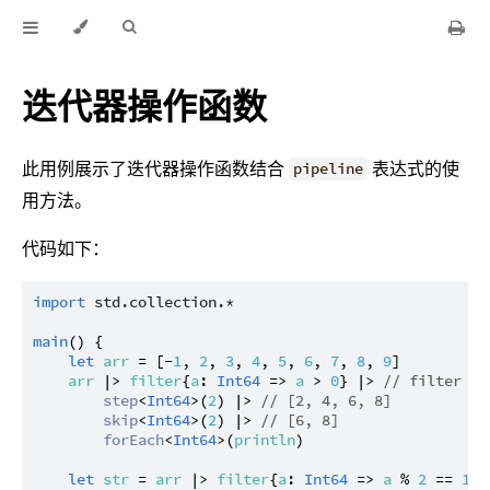
迭代器操作函数
此用例展示了迭代器操作函数结合
表达式的使
pipeline
用方法。
代码如下：
import
std.collection.*
main
() {

let
arr
 = [-
1
, 
2
, 
3
, 
4
, 
5
, 
6
, 
7
, 
8
, 
9
]

arr
 |> 
filter
{
a
: 
Int64
 => 
a
 > 
0
} |> 
// filter -1
step
<
Int64
>(
2
) |> 
// [2, 4, 6, 8]
skip
<
Int64
>(
2
) |> 
// [6, 8]
forEach
<
Int64
>(
println
)

let
str
 = 
arr
 |> 
filter
{
a
: 
Int64
 => 
a
 % 
2
 == 
1
} 