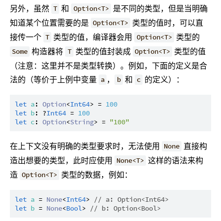
另外，虽然
和
是不同的类型，但是当明确
T
Option<T>
知道某个位置需要的是
类型的值时，可以直
Option<T>
接传一个
类型的值，编译器会用
类型的
T
Option<T>
构造器将
类型的值封装成
类型的值
Some
T
Option<T>
（注意：这里并不是类型转换）。例如，下面的定义是合
法的（等价于上例中变量
，
和
的定义）：
a
b
c
let
a
: 
Option
<
Int64
> = 
100
let
b
: ?
Int64
 = 
100
let
c
: 
Option
<
String
> = 
"100"
在上下文没有明确的类型要求时，无法使用
直接构
None
造出想要的类型，此时应使用
这样的语法来构
None<T>
造
类型的数据，例如：
Option<T>
let
a
 = 
None
<
Int64
> 
// a: Option<Int64>
let
b
 = 
None
<
Bool
> 
// b: Option<Bool>