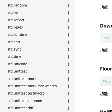
std.random
❱
功能
std.ref
❱
std.reflect
❱
Dow
std.regex
❱
std.runtime
❱
Down
std.sort
❱
std.sync
❱
功能
std.time
❱
std.unicode
❱
Floo
std.unittest
❱
std.unittest.mock
❱
Floo
std.unittest.mock.mockmacro
❱
功能
std.unittest.testmacro
❱
std.unittest.common
❱
std.unittest.diff
❱
Half