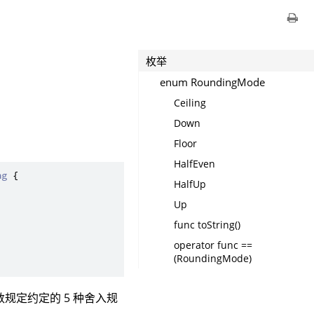
枚举
enum RoundingMode
Ceiling
Down
Floor
HalfEven
ng
 {

HalfUp
Up
func toString()
operator func ==
(RoundingMode)
数规定约定的 5 种舍入规