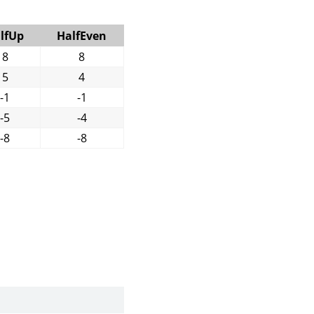
lfUp
HalfEven
8
8
5
4
-1
-1
-5
-4
-8
-8