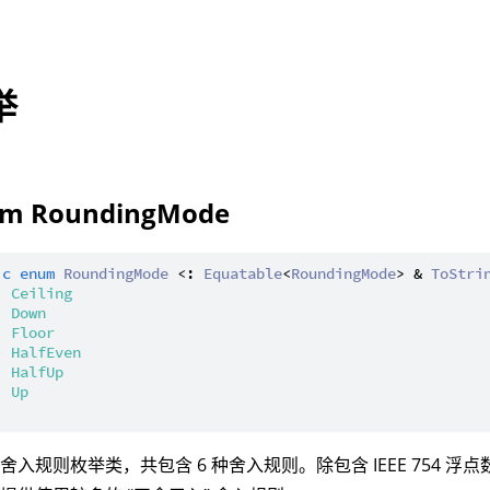
举
m RoundingMode
ic
enum
RoundingMode
 <: 
Equatable
<
RoundingMode
> & 
ToStri
| 
Ceiling
| 
Down
| 
Floor
| 
HalfEven
| 
HalfUp
| 
Up
舍入规则枚举类，共包含 6 种舍入规则。除包含 IEEE 754 浮点