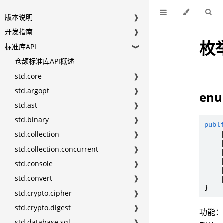
版本说明
❱
开发指南
❱
枚
标准库API
❱
仓颉标准库API概述
std.core
❱
std.argopt
❱
enu
std.ast
❱
std.binary
❱
publ
    
std.collection
❱
    
std.collection.concurrent
❱
    
    
std.console
❱
    
std.convert
❱
    
std.crypto.cipher
❱
std.crypto.digest
❱
功能：
std.database.sql
❱