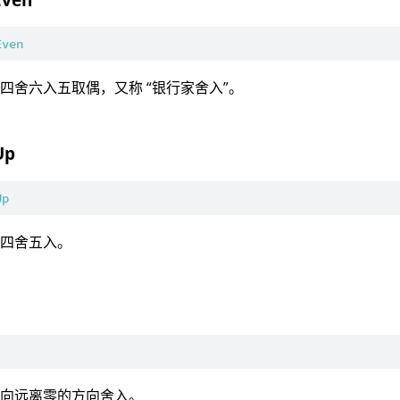
Even
四舍六入五取偶，又称 “银行家舍入”。
Up
Up
：四舍五入。
：向远离零的方向舍入。