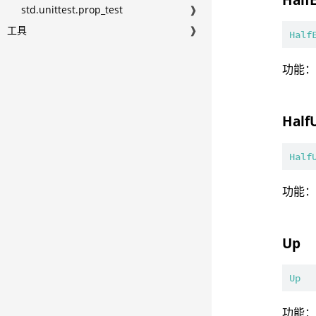
std.unittest.prop_test
❱
工具
❱
Half
功能：
Half
Half
功能
Up
Up
功能