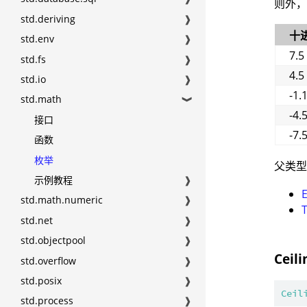
则外，
std.deriving
❱
十
std.env
❱
7.5
std.fs
❱
4.5
std.io
❱
-1.
std.math
❱
-4.
接口
-7.
函数
枚举
父类
示例教程
❱
std.math.numeric
❱
std.net
❱
std.objectpool
❱
Ceili
std.overflow
❱
std.posix
❱
Ceil
std.process
❱