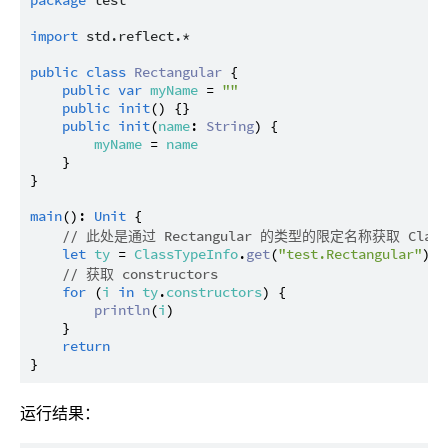
package
test
import
std.reflect.*
public
class
Rectangular
 {

public
var
myName
 = 
""
public
init
() {}

public
init
(
name
: 
String
) {

myName
 = 
name
    }

}

main
(): 
Unit
 {

// 此处是通过 Rectangular 的类型的限定名称获取 Class
let
ty
 = 
ClassTypeInfo
.
get
(
"test.Rectangular"
)

// 获取 constructors
for
 (
i
in
ty
.
constructors
) {

println
(
i
)

    }

return
运行结果：