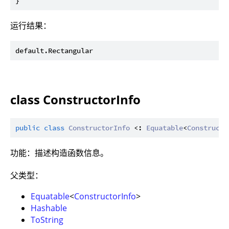
运行结果：
class ConstructorInfo
public
class
ConstructorInfo
 <: 
Equatable
<
Constructo
功能：描述构造函数信息。
父类型：
Equatable
<
ConstructorInfo
>
Hashable
ToString