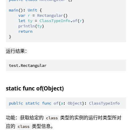
main
(): 
Unit
 {

var
r
 = 
Rectangular
()

let
ty
 = 
ClassTypeInfo
.
of
(
r
)

println
(
ty
)

return
运行结果：
static func of(Object)
public
static
func
of
(
a
: 
Object
): 
ClassTypeInfo
功能：获取给定的
类型的实例的运行时类型所对
class
应的
类型信息。
class