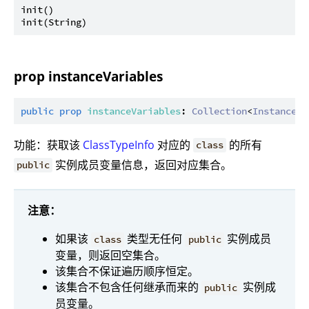
init()

prop instanceVariables
public
prop
instanceVariables
: 
Collection
<
InstanceVa
功能：获取该
ClassTypeInfo
对应的
的所有
class
实例成员变量信息，返回对应集合。
public
注意：
如果该
类型无任何
实例成员
class
public
变量，则返回空集合。
该集合不保证遍历顺序恒定。
该集合不包含任何继承而来的
实例成
public
员变量。