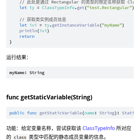
// 此处是通过 Rectangular 的类型的限定名称获取 Class
let
ty
 = 
ClassTypeInfo
.
get
(
"test.Rectangular"
)

// 获取类实例成员信息
let
ivi
 = 
ty
.
getInstanceVariable
(
"myName"
)

println
(
ivi
)

return
运行结果：
func getStaticVariable(String)
public
func
getStaticVariable
(
name
: 
String
): 
StaticV
功能：给定变量名称，尝试获取该
ClassTypeInfo
所对应
的
类型中匹配的静态成员变量的信息。
class