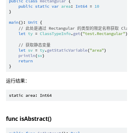
public
class
Rectangular
 {

public
static
var
area
: 
Int64
 = 
10
}

main
(): 
Unit
 {

// 此处是通过 Rectangular 的类型的限定名称获取 Class
let
ty
 = 
ClassTypeInfo
.
get
(
"test.Rectangular"
)

// 获取静态变量
let
sv
 = 
ty
.
getStaticVariable
(
"area"
)

println
(
sv
)

return
运行结果：
func isAbstract()