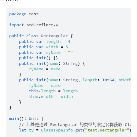
package
test
import
std.reflect.*
public
class
Rectangular
 {

public
var
length
 = 
4
public
var
width
 = 
5
public
var
myName
 = 
""
public
init
() {}

public
init
(
name
: 
String
) {

myName
 = 
name
    }

public
init
(
name
: 
String
, 
length
: 
Int64
, 
width
: 
myName
 = 
name
this
.
length
 = 
length
this
.
width
 = 
width
    }

}

main
(): 
Unit
 {

// 此处是通过 Rectangular 的类型的限定名称获取 Class
let
ty
 = 
ClassTypeInfo
.
get
(
"test.Rectangular"
)
