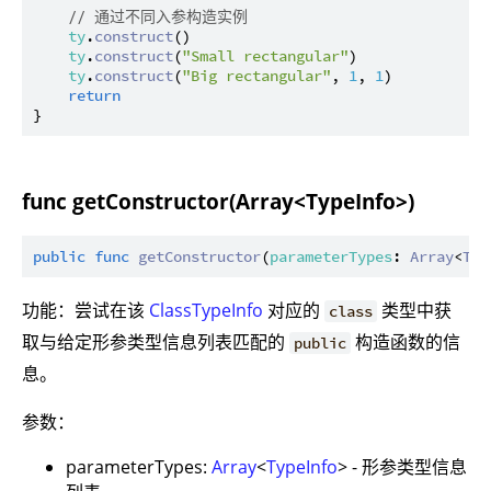
// 通过不同入参构造实例
ty
.
construct
()

ty
.
construct
(
"Small rectangular"
)

ty
.
construct
(
"Big rectangular"
, 
1
, 
1
)

return
func getConstructor(Array<TypeInfo>)
public
func
getConstructor
(
parameterTypes
: 
Array
<
Typ
功能：尝试在该
ClassTypeInfo
对应的
类型中获
class
取与给定形参类型信息列表匹配的
构造函数的信
public
息。
参数：
parameterTypes:
Array
<
TypeInfo
> - 形参类型信息