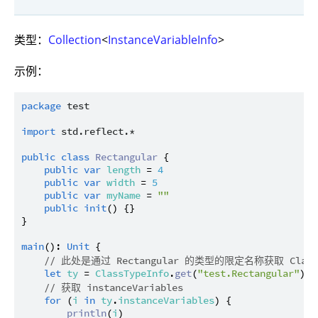
类型：
Collection
<
InstanceVariableInfo
>
示例：
package
test
import
std.reflect.*
public
class
Rectangular
 {

public
var
length
 = 
4
public
var
width
 = 
5
public
var
myName
 = 
""
public
init
() {}

}

main
(): 
Unit
 {

// 此处是通过 Rectangular 的类型的限定名称获取 Class
let
ty
 = 
ClassTypeInfo
.
get
(
"test.Rectangular"
)

// 获取 instanceVariables
for
 (
i
in
ty
.
instanceVariables
) {

println
(
i
)
