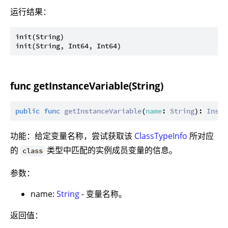
运行结果：
init(String)

func getInstanceVariable(String)
public
func
getInstanceVariable
(
name
: 
String
): 
Insta
功能：给定变量名称，尝试获取该
ClassTypeInfo
所对应
的
类型中匹配的实例成员变量的信息。
class
参数：
name:
String
- 变量名称。
返回值：