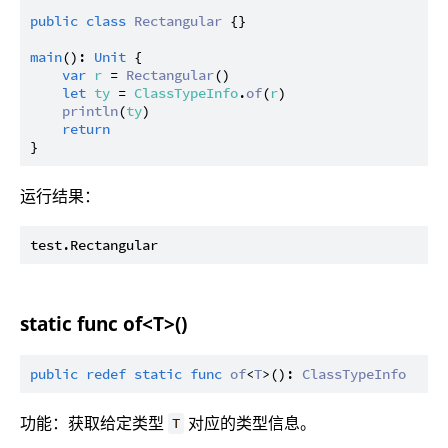
public
class
Rectangular
 {}

main
(): 
Unit
 {

var
r
 = 
Rectangular
()

let
ty
 = 
ClassTypeInfo
.
of
(
r
)

println
(
ty
)

return
运行结果：
static func of<T>()
public
redef
static
func
of
<
T
>(): 
ClassTypeInfo
功能：获取给定类型
对应的类型信息。
T