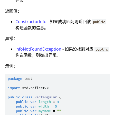
列表。
返回值：
ConstructorInfo
- 如果成功匹配则返回该
public
构造函数的信息。
异常：
InfoNotFoundException
- 如果没找到对应
public
构造函数，则抛出异常。
示例：
package
test
import
std.reflect.*
public
class
Rectangular
 {

public
var
length
 = 
4
public
var
width
 = 
5
public
var
myName
 = 
""