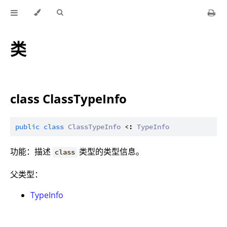
类
class ClassTypeInfo
public
class
ClassTypeInfo
 <: 
TypeInfo
功能：描述
类型的类型信息。
class
父类型：
TypeInfo