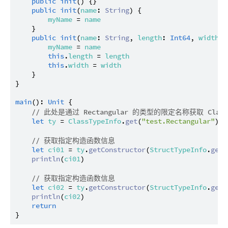
public
init
() {}

public
init
(
name
: 
String
) {

myName
 = 
name
    }

public
init
(
name
: 
String
, 
length
: 
Int64
, 
width
: 
myName
 = 
name
this
.
length
 = 
length
this
.
width
 = 
width
    }

}

main
(): 
Unit
 {

// 此处是通过 Rectangular 的类型的限定名称获取 Class
let
ty
 = 
ClassTypeInfo
.
get
(
"test.Rectangular"
)

// 获取指定构造函数信息
let
ci01
 = 
ty
.
getConstructor
(
StructTypeInfo
.
get
(
println
(
ci01
)

// 获取指定构造函数信息
let
ci02
 = 
ty
.
getConstructor
(
StructTypeInfo
.
get
(
println
(
ci02
)

return