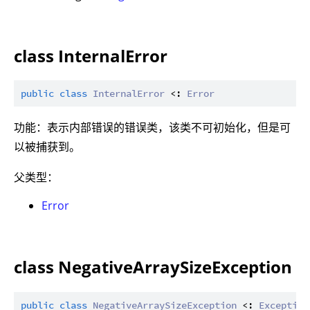
class InternalError
public
class
InternalError
 <: 
Error
功能：表示内部错误的错误类，该类不可初始化，但是可
以被捕获到。
父类型：
Error
class NegativeArraySizeException
public
class
NegativeArraySizeException
 <: 
Exception