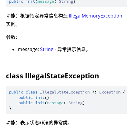
public
init
(
message
: 
String
功能：根据指定异常信息构造
IllegalMemoryException
实例。
参数：
message:
String
- 异常提示信息。
class IllegalStateException
public
class
IllegalStateException
 <: 
Exception
 {

public
init
()

public
init
(
message
: 
String
)

功能：表示状态非法的异常类。