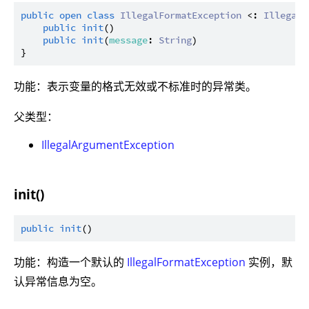
public
open
class
IllegalFormatException
 <: 
IllegalA
public
init
()

public
init
(
message
: 
String
)

功能：表示变量的格式无效或不标准时的异常类。
父类型：
IllegalArgumentException
init()
public
init
功能：构造一个默认的
IllegalFormatException
实例，默
认异常信息为空。