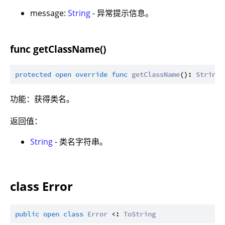
message:
String
- 异常提示信息。
func getClassName()
protected
open
override
func
getClassName
(): 
String
功能：获得类名。
返回值：
String
- 类名字符串。
class Error
public
open
class
Error
 <: 
ToString