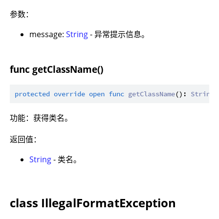
参数：
message:
String
- 异常提示信息。
func getClassName()
protected
override
open
func
getClassName
(): 
String
功能：获得类名。
返回值：
String
- 类名。
class IllegalFormatException