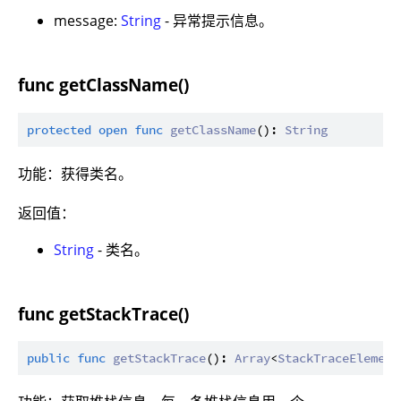
message:
String
- 异常提示信息。
func getClassName()
protected
open
func
getClassName
(): 
String
功能：获得类名。
返回值：
String
- 类名。
func getStackTrace()
public
func
getStackTrace
(): 
Array
<
StackTraceElement