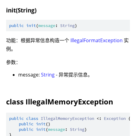
init(String)
public
init
(
message
: 
String
功能：根据异常信息构造一个
IllegalFormatException
实
例。
参数：
message:
String
- 异常提示信息。
class IllegalMemoryException
public
class
IllegalMemoryException
 <: 
Exception
 {

public
init
()

public
init
(
message
: 
String
)
