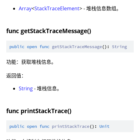
Array
<
StackTraceElement
> - 堆栈信息数组。
func getStackTraceMessage()
public
open
func
getStackTraceMessage
(): 
String
功能：获取堆栈信息。
返回值：
String
- 堆栈信息。
func printStackTrace()
public
open
func
printStackTrace
(): 
Unit