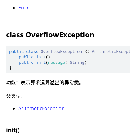
Error
class OverflowException
public
class
OverflowException
 <: 
ArithmeticExceptio
public
init
()

public
init
(
message
: 
String
)

功能：表示算术运算溢出的异常类。
父类型：
ArithmeticException
init()