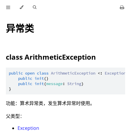
异常类
class ArithmeticException
public
open
class
ArithmeticException
 <: 
Exception
 {

public
init
()

public
init
(
message
: 
String
)

功能：算术异常类，发生算术异常时使用。
父类型：
Exception