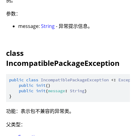
例。
参数：
message:
String
- 异常提示信息。
class
IncompatiblePackageException
public
class
IncompatiblePackageException
 <: 
Excepti
public
init
()

public
init
(
message
: 
String
)

功能：表示包不兼容的异常类。
父类型：