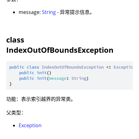
message:
String
- 异常提示信息。
class
IndexOutOfBoundsException
public
class
IndexOutOfBoundsException
 <: 
Exception
 
public
init
()

public
init
(
message
: 
String
)

功能：表示索引越界的异常类。
父类型：
Exception