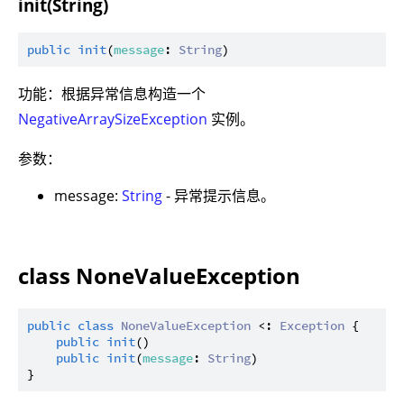
init(String)
public
init
(
message
: 
String
功能：根据异常信息构造一个
NegativeArraySizeException
实例。
参数：
message:
String
- 异常提示信息。
class NoneValueException
public
class
NoneValueException
 <: 
Exception
 {

public
init
()

public
init
(
message
: 
String
)
