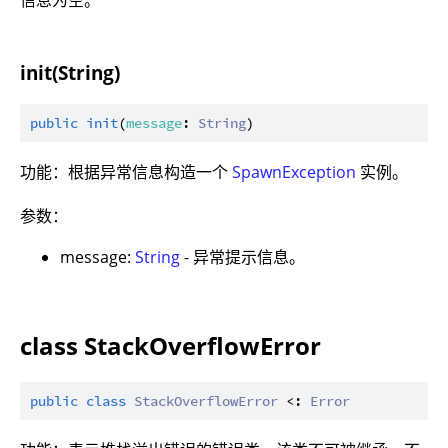
init(String)
public
init
(
message
: 
String
功能：根据异常信息构造一个
SpawnException
实例。
参数：
message:
String
- 异常提示信息。
class StackOverflowError
public
class
StackOverflowError
 <: 
Error