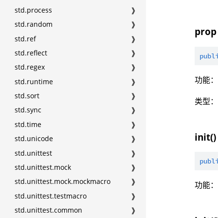
std.process
❱
std.random
❱
prop
std.ref
❱
std.reflect
❱
publ
std.regex
❱
功能：
std.runtime
❱
std.sort
❱
类型
std.sync
❱
std.time
❱
init()
std.unicode
❱
std.unittest
❱
publ
std.unittest.mock
❱
std.unittest.mock.mockmacro
❱
功能
std.unittest.testmacro
❱
std.unittest.common
❱