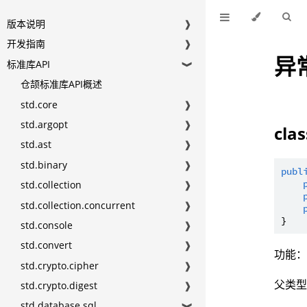
版本说明
❱
开发指南
❱
异
标准库API
❱
仓颉标准库API概述
std.core
❱
std.argopt
❱
cla
std.ast
❱
std.binary
❱
publ
std.collection
❱
std.collection.concurrent
❱
std.console
❱
std.convert
❱
功能：
std.crypto.cipher
❱
父类
std.crypto.digest
❱
std.database.sql
❱