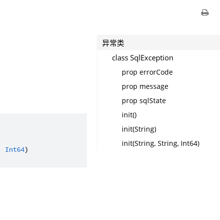
异常类
class SqlException
prop errorCode
prop message
prop sqlState
init()
init(String)
init(String, String, Int64)
: 
Int64
)
