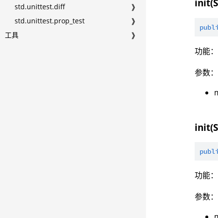
init(
std.unittest.diff
❱
std.unittest.prop_test
❱
publ
工具
❱
功能
参数
init(
publ
功能：
参数