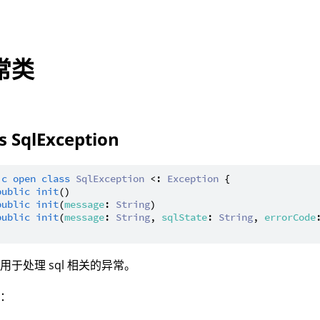
常类
ss SqlException
ic
open
class
SqlException
 <: 
Exception
 {

public
init
()

public
init
(
message
: 
String
)

public
init
(
message
: 
String
, 
sqlState
: 
String
, 
errorCode
用于处理 sql 相关的异常。
型：