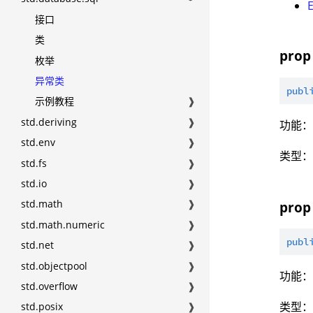
接口
类
prop
枚举
异常类
publ
示例教程
❱
std.deriving
❱
功能
std.env
❱
类型
std.fs
❱
std.io
❱
std.math
❱
prop
std.math.numeric
❱
publ
std.net
❱
std.objectpool
❱
功能
std.overflow
❱
类型
std.posix
❱