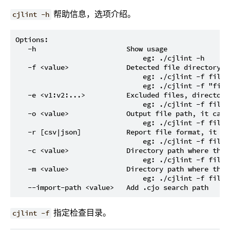
帮助信息，选项介绍。
cjlint -h
Options:

   -h                      Show usage

                               eg: ./cjlint -h

   -f <value>              Detected file directory, 
                               eg: ./cjlint -f fileDi
                               eg: ./cjlint -f "file
   -e <v1:v2:...>          Excluded files, directori
                               eg: ./cjlint -f fileD
   -o <value>              Output file path, it can 
                               eg: ./cjlint -f fileDi
   -r [csv|json]           Report file format, it ca
                               eg: ./cjlint -f fileD
   -c <value>              Directory path where the 
                               eg: ./cjlint -f fileDi
   -m <value>              Directory path where the 
                               eg: ./cjlint -f fileDi
指定检查目录。
cjlint -f