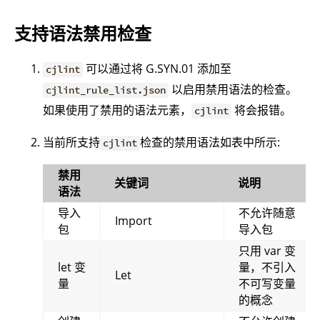
支持语法禁用检查
可以通过将 G.SYN.01 添加至
cjlint
以启用禁用语法的检查。
cjlint_rule_list.json
如果使用了禁用的语法元素，
将会报错。
cjlint
当前所支持
检查的禁用语法如表中所示:
cjlint
禁用
关键词
说明
语法
导入
不允许随意
Import
包
导入包
只用 var 变
let 变
量，不引入
Let
量
不可写变量
的概念