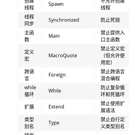
创建
不允许创建
Spawn
线程
线程
线程
Synchronized
防止死锁
同步
主函
禁止提供入
Main
数
口主函数
禁止定义宏
定义
MacroQuote
（但允许使
宏
用宏）
跨语
禁止跨语言
Foreign
言
混合编程
while
防止复杂循
While
循环
环和死循环
禁止使用扩
扩展
Extend
展语法
类型
禁止自行定
Type
别名
义类型别名