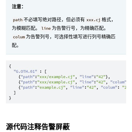
注意：
不必填写绝对路径，但必须有
格式，
path
xxx.cj
为模糊匹配。
为告警行号，为精确匹配。
line
为告警列号，可选择性填写进行列号精确匹
colum
配。
{
"G.OTH.01"
:
[
{
"path"
:
"xxx/example.cj"
,
"line"
:
"42"
}
,
{
"path"
:
"xxx/example.cj"
,
"line"
:
"42"
,
"colum"
:
{
"path"
:
"example.cj"
,
"line"
:
"42"
,
"colum"
:
"2"
}
]
}
源代码注释告警屏蔽