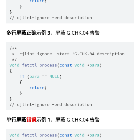
return
;

    }

// cjlint-ignore -end description
多行屏蔽正确示例 3
，屏蔽 G.CHK.04 告警
/**

 *  cjlint-ignore -start !G.CHK.04 description

 */
void
fetctl_process
(
const
void
 *
para
)

{

if
 (
para
 == 
NULL
)

    {

return
;

    }

// cjlint-ignore -end description
单行屏蔽
错误
示例 1
，屏蔽 G.CHK.04 告警
void
fetctl_process
(
const
void
 *
para
)
