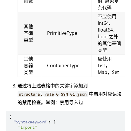
函数
值, 避免复
杂代码
不应使用
Int64、
其他
float64、
基础
PrimitiveType
bool 之外
类型
的其他基础
类型
其他
应使用
容器
ContainerType
List，
类型
Map，Set
通过将上述表格中的关键字添加到
中启用对应语法
structural_rule_G_SYN_01.json
的禁用检查。举例：禁用导入包
{
"SyntaxKeyword"
:
[
"Import"