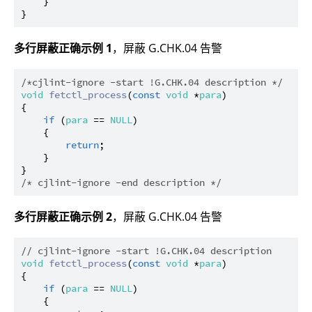
    }

多行屏蔽正确示例 1
，屏蔽 G.CHK.04 告警
/*cjlint-ignore -start !G.CHK.04 description */
void
fetctl_process
(
const
void
 *
para
)

{

if
 (
para
 == 
NULL
)

    {

return
;

    }

/* cjlint-ignore -end description */
多行屏蔽正确示例 2
，屏蔽 G.CHK.04 告警
// cjlint-ignore -start !G.CHK.04 description
void
fetctl_process
(
const
void
 *
para
)

{

if
 (
para
 == 
NULL
)

    {
