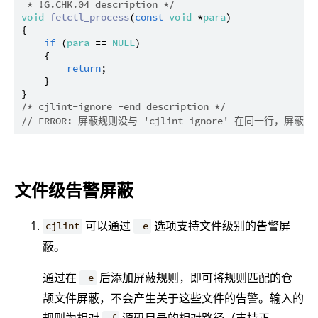
 * !G.CHK.04 description */
void
fetctl_process
(
const
void
 *
para
)

{

if
 (
para
 == 
NULL
)

    {

return
;

    }

/* cjlint-ignore -end description */
// ERROR: 屏蔽规则没与 'cjlint-ignore' 在同一行，屏蔽
文件级告警屏蔽
可以通过
选项支持文件级别的告警屏
cjlint
-e
蔽。
通过在
后添加屏蔽规则，即可将规则匹配的仓
-e
颉文件屏蔽，不会产生关于这些文件的告警。输入的
规则为相对
源码目录的相对路径（支持正